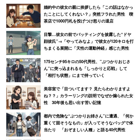
神奈川県の50代男性は、エンジニアとして年収700万円を
護者 担任が断ると校長室まで
相談します」と撃退される
婚約中の彼女の親に挨拶したら「この話はなかっ
得ている。中学3年生と小学6年生の育ち盛りな男児2人を
乗り込む事態に
たことにしてくれない？」突然フラれた男性 喫
抱える、4人世帯の大黒柱だ。一家は、快適な全館空調シ
茶店で1000円札を投げつけ怒りの退店
ステムとオール電化が備わるマイホームで暮らしていると
目撃…彼女の前でバッティングを披露した“ドヤ
いう。
顔彼氏”→「やってみなよ」で彼女が120キロを打
ちまくる展開に「天性の運動神経」感じた男性
「住宅ローンは年140万円です。でも太陽光発電を
175センチ95キロの50代男性、”ぶつかりおじさ
使っているため、水道光熱費が年20万円ほどで済ん
ん”に突っ込まれるも「しっかりと応戦」して
でいます」
「相打ち状態」にまで持っていく
美容室で「目ついてます？ 見たらわかりますよ
ね？？」カラーリングの説明でなぜか煽られた女
それ以外の主な年間出費額については、
性 30年後も思い出す苦い記憶
都内で危険な“ぶつかりお姉さん”に遭遇、「何か
「生命保険と学資保険で50万円です。私は持病持ち
重くて固そうなもの」が入ってそうなバッグで体
で、その医療費が20万円以上です」
当たり 「おぞましい人種」と語る40代男性