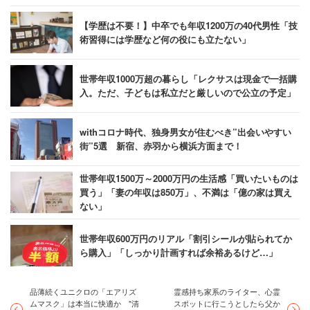
【学歴は不要！】中卒でも年収1200万の40代男性「技
術習得には学歴など何の役にも立たない」
世帯年収1000万超の暮らし「レクサスは現金で一括購
入。ただ、子どもは私立だと厳しいので公立の予定」
withコロナ時代、独身男女が住むべき”出会いやすい
街”5選 新宿、赤羽から横浜方面まで！
世帯年収1500万～2000万円の生活感「買いたいものは
買う」「妻の年収は850万」、不満は「億の家は買え
ない」
世帯年収600万円のリアル「割引シールが貼られてか
ら購入」「しっかり計画すれば余裕あるけど…」
品薄続くユニクロの「エアリズ
霊感持ち家系のライター、心霊
ムマスク」は本当に快適か "清
スポットに行こうとしたら父か