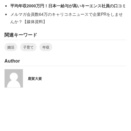
平均年収2000万円！日本一給与が高いキーエンス社員の口コミ
の見る目も違います」
メルマガ会員数64万のキャリコネニュースで企業PRをしませ
んか？【媒体資料】
これは、あくまで男性が経験した上でのことだ。すべての
関連キーワード
女性がその限りではない。
婚活
子育て
年収
ただ、年収600万～800万で余裕があるといっても、あく
Author
まで独身だからだろう。愛知県で専門職として年収700万
円という40代男性は、前述の投稿とは対照的な内容を書い
ている。小学校低学年の子どもを抱えており、「生活に余
鹿賀大資
裕などまったくありません」という。
「自分の子どもの頃とは違い、塾代などで、こんな
にお金がかかるとは思っていませんでした。賃貸に
住んでいますが、マイホームは諦めました」