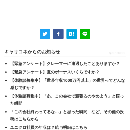
男性はメーカー系の会社に勤務し、推定年収は600～800
万円だ。現在の生活レベルについては「余裕があり、特に
不満はありません」という。
「都内のマンションに住んでおり、車も保有できて
キャリコネからのお知らせ
sponsored
います。衣服にはじまり、靴や時計、鞄なども好き
な物が買えます」
【緊急アンケート】クレーマーに遭遇したことありますか？
【緊急アンケート】夏のボーナスいくらですか？
【体験談募集中】「世帯年収1000万円以上」の世界ってどんな
そんな男性だが、実は婚活を通して年収の壁を痛感したと
感じですか？
いう。
【体験談募集中】「あ、この会社で頑張るのやめよう」と悟っ
た瞬間
「この会社終わってるな…」と思った瞬間 など、その他の投
「都内に住んでいる女性は理想が高いです。自分の
稿はこちらから
年収だと、まったく相手にされません。また私は国
ユニクロ社員の年収は？給与明細はこちら
産車ですが、やはり外車に乗られている方は、女性