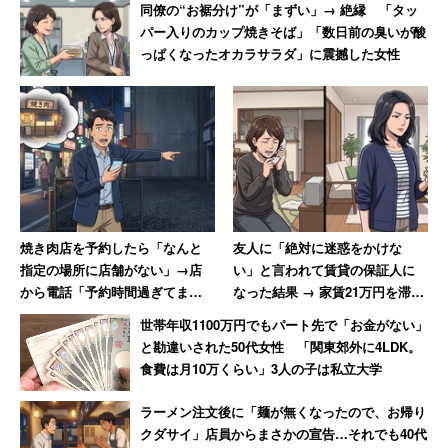
同僚の“お裾分け”が「まずい」→ 絶縁 「タッ
パー入りのカップ焼きそば」「数日前の臭いが酸
と綴る。また、
っぱくなったオカラサラダ」に震撼した女性
「長男の月3万円の塾代も大きいです。大学に行くよ
うになったら貯蓄は難しいかもしれません。それで
も有利子の奨学金は実質的にサラ金なので、使わず
に済むよう貯蓄しています。貯蓄は財形を中心に年
120万円ほど。普通口座の残高も増えているので、
次の車の購入も財形を使わずキャッシュです」
焼き肉店を予約したら「なんと
友人に「絶対に迷惑をかけな
指定の場所に店舗がない」→店
い」と言われて賃貸の保証人に
から電話「予約時間過ぎてま
なった結果 → 家賃21万円を滞
す。キャンセル料を…」と言わ
納、「実家に連絡する」と言っ
という。男性は生活状況についても書いている。
世帯年収1100万円でもパート先で「お金がない」
れた40代男性
て絶縁した女性
と勘違いされた50代女性 「関東郊外に4LDK。
食費は月10万くらい」3人の子は私立大学
「野菜を買う際に近所の無人販売を活用するなど極
ラーメン注文後に「麺が無くなったので、お帰り
力、中国産の加工食材を避ける余裕はあります。レ
クダサイ」店員からまさかの宣告…それでも40代
トルトは、ほぼ買いません。安い物を探すのが楽し