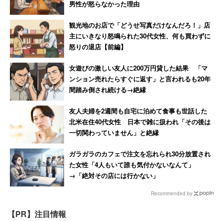
男性が怒らなかった理由
いので、困ってはいないです」
観光地のお店で「どうせ写真だけなんだろ！」店
主にいきなり怒鳴られた30代女性、何も買わずに
怒りの退店【前編】
男性はお小遣いについて「以前は3万でしたが余るので、
今は決めずに使う分だけもらっています。タバコとコーヒ
女遊びの激しい友人に200万円貸した結果 「マ
ーに使う程度。月2万円もいきません」と綴っている。
ンション売れたらすぐに返す」と言われるも20年
間踏み倒され続ける→絶縁
※キャリコネニュースでは引き続き
「あなたの世帯年収へ
友人夫婦を2週間も自宅に泊めて食事も世話した
の不満を教えてください」
や
「テレワークで快適なこと・
北米在住40代女性 日本で雑に扱われ「その後は
つらいこと」
などのアンケートを実施しています。
一切関わっていません」と絶縁
ガラガラのカフェで注文を忘れられ30分放置され
た女性「4人もいて誰も気付かないなんて」
→「絶対その店には行かない」
Recommended by
【PR】注目情報