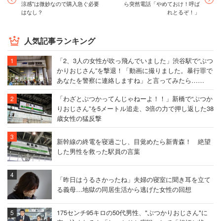
涼感"は微妙なので購入急ぐ必要
ら突然電話「やめておけ！呼ば
はなし？
れとるぞ！」
人気記事ランキング
「2、3人の女性が吹っ飛んでいました」渋谷駅で“ぶつ
かりおじさん”を撃退！「動画に撮りました。暴行罪で
あなたを警察に連絡しますね」と言ってみたら……
「わざとぶつかってんじゃねーよ！！」新橋で“ぶつか
りおじさん”を5メートル追走、3倍の力で押し返した38
歳女性の猛反撃
新幹線の終電を寝過ごし、目覚めたら新青森！ 絶望
した男性を救った駅員の言葉
「昨日はうるさかったね」夫婦の寝室に聞き耳を立て
る義母…地獄の同居生活から逃げた女性の回想
175センチ95キロの50代男性、"ぶつかりおじさん"に