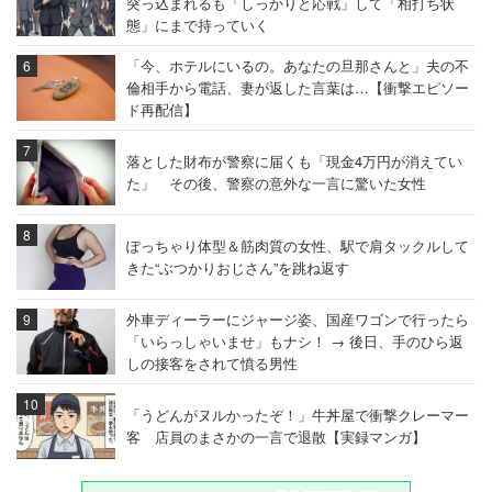
突っ込まれるも「しっかりと応戦」して「相打ち状
態」にまで持っていく
「今、ホテルにいるの。あなたの旦那さんと」夫の不
倫相手から電話、妻が返した言葉は…【衝撃エピソー
ド再配信】
落とした財布が警察に届くも「現金4万円が消えてい
た」 その後、警察の意外な一言に驚いた女性
ぽっちゃり体型＆筋肉質の女性、駅で肩タックルして
きた“ぶつかりおじさん”を跳ね返す
外車ディーラーにジャージ姿、国産ワゴンで行ったら
「いらっしゃいませ」もナシ！ → 後日、手のひら返
しの接客をされて憤る男性
「うどんがヌルかったぞ！」牛丼屋で衝撃クレーマー
客 店員のまさかの一言で退散【実録マンガ】