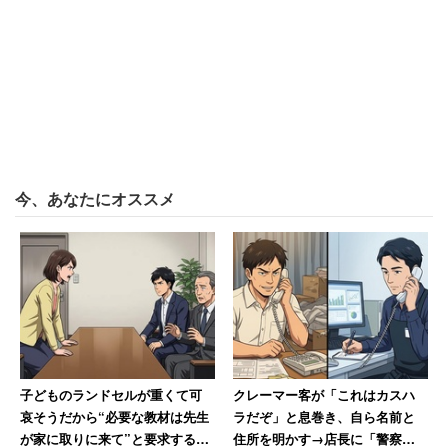
男性は40代にして子どもを授かったこともあり、それに対
する悩みも明かす。
「子どもが一番お金のかかる時期に、私は定年を迎
えます。そのため定年後が不安で仕方がありませ
今、あなたにオススメ
ん。それに、この年で子どもと歩いていると、行き
交う人から『可愛いお孫さんね』と言われることも
苦痛です」
「長男の塾代は月3万円。自分の小遣いはタバ
コとコーヒー代に2万円」
子どものランドセルが重くて可
クレーマー客が「これはカスハ
哀そうだから“必要な教材は先生
ラだぞ」と息巻き、自ら名前と
が家に取りに来て”と要求する保
住所を明かす→店長に「警察に