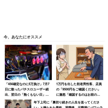
今、あなたにオススメ
「456確定なのに5万負け」7月7
1万円を出した初老男性客、店員
日に散ったパチスロユーザー続
の「9500円をご確認ください」
出、翌日の「熱くもない日」に
に激怒「確認するのはお前の仕
10万負けた猛者も
事だろ!」→妻には頭が上がらず
年下上司に「裏切り続きの人生を送ってくださ
大人しくなる
い」と煽られた男性 退職後、元職場にパワハラ