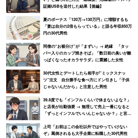
証拠USBを送付した結果【後編】
夏のボーナス「120万→130万円」に増額するも
「妻は自分の2倍もらっている」と語る年収850万
円の30代男性
同僚の“お裾分け”が「まずい」→ 絶縁 「タッ
パー入りのカップ焼きそば」「数日前の臭いが酸
っぱくなったオカラサラダ」に震撼した女性
30代女性とデートしたら相手が”ミックスナッ
ツ”注文 自分勝手な食べ方にドン引きし「子供
じゃないんだから」と注意した男性
39.8度でも「インフルくらいで休まないよな？」
と店長が出勤強要 → 無理して売上一番になると
「ずっとインフルでいいんじゃないか？」と言わ
れて激怒した男性
上司「お前はこの会社以外ではやっていけない
ぞ」罵倒されるも大手企業に転職した30代男性