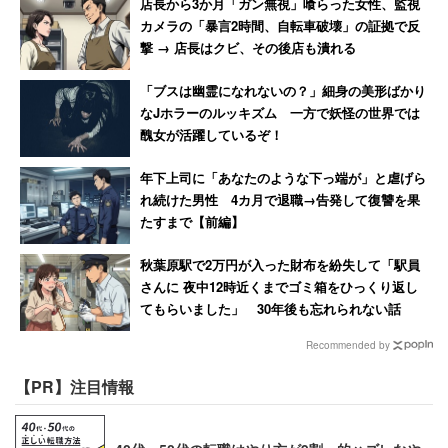
店長から3か月「ガン無視」喰らった女性、監視
カメラの「暴言2時間、自転車破壊」の証拠で反
撃 → 店長はクビ、その後店も潰れる
「ブスは幽霊になれないの？」細身の美形ばかり
なJホラーのルッキズム 一方で妖怪の世界では
醜女が活躍しているぞ！
年下上司に「あなたのような下っ端が」と虐げら
れ続けた男性 4カ月で退職→告発して復讐を果
たすまで【前編】
秋葉原駅で2万円が入った財布を紛失して「駅員
さんに 夜中12時近くまでゴミ箱をひっくり返し
てもらいました」 30年後も忘れられない話
Recommended by
【PR】注目情報