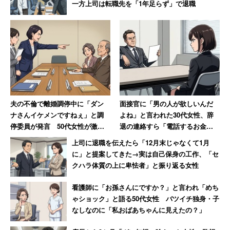
一方上司は転職先を「1年足らず」で退職
夫の不倫で離婚調停中に「ダン
面接官に「男の人が欲しいんだ
ナさんイケメンですねぇ」と調
よね」と言われた30代女性、辞
停委員が発言 50代女性が激怒
退の連絡すら「電話するお金と
した無神経すぎる一言
時間ももったいなかった」
上司に退職を伝えたら「12月末じゃなくて1月
に」と提案してきた→実は自己保身の工作、「セ
クハラ体質の上に卑怯者」と振り返る女性
看護師に「お孫さんにですか？」と言われ「めち
ゃショック」と語る50代女性 バツイチ独身・子
なしなのに「私おばあちゃんに見えたの？」