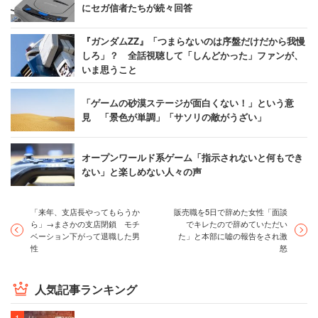
にセガ信者たちが続々回答
『ガンダムZZ』「つまらないのは序盤だけだから我慢
しろ」？ 全話視聴して「しんどかった」ファンが、
いま思うこと
「ゲームの砂漠ステージが面白くない！」という意
見 「景色が単調」「サソリの敵がうざい」
オープンワールド系ゲーム「指示されないと何もでき
ない」と楽しめない人々の声
「来年、支店長やってもらうか
販売職を5日で辞めた女性「面談
ら」→まさかの支店閉鎖 モチ
でキレたので辞めていただい
ベーション下がって退職した男
た」と本部に嘘の報告をされ激
性
怒
人気記事ランキング