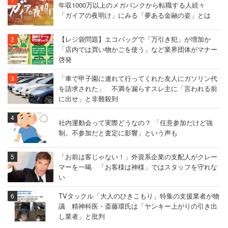
年収1000万以上のメガバンクから転職する人続々
「ガイアの夜明け」にみる「夢ある金融の姿」とは
【レジ袋問題】エコバッグで「万引き犯」が増加か
「店内では買い物かごを使う」など業界団体がマナー
啓発
「車で甲子園に連れて行ってくれた友人にガソリン代
を請求された」 不満を漏らすスレ主に「言われる前
に出せ」と非難殺到
社内運動会って実際どうなの？ 「任意参加だけど強
制。不参加だと査定に影響」という声も
「お前は客じゃない！」外資系企業の支配人がクレー
マーを一喝 「お客様は神様」ではスタッフを守れな
い
TVタックル「大人のひきこもり」特集の支援業者が物
議 精神科医・斎藤環氏は「ヤンキー上がりの引き出
し業者」と批判