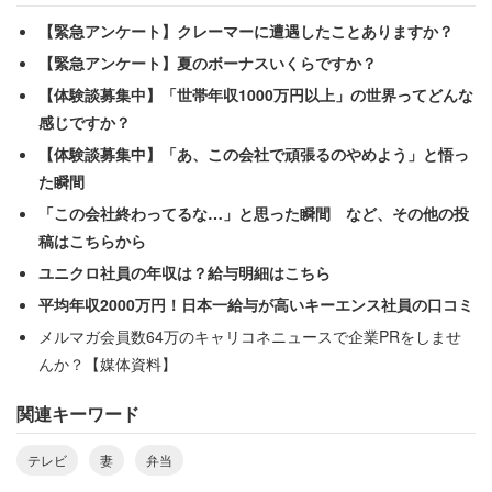
【緊急アンケート】クレーマーに遭遇したことありますか？
【緊急アンケート】夏のボーナスいくらですか？
愛妻弁当マウンティング論、再び
【体験談募集中】「世帯年収1000万円以上」の世界ってどんな
感じですか？
【体験談募集中】「あ、この会社で頑張るのやめよう」と悟っ
た瞬間
「この会社終わってるな…」と思った瞬間 など、その他の投
稿はこちらから
ユニクロ社員の年収は？給与明細はこちら
平均年収2000万円！日本一給与が高いキーエンス社員の口コミ
メルマガ会員数64万のキャリコネニュースで企業PRをしませ
んか？【媒体資料】
関連キーワード
テレビ
妻
弁当