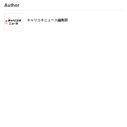
これに対し、漫画家の倉田真由美さんは「こういう発想の
Author
人がイヤ」と声を荒げる。子供がいない人可哀想、結婚し
てなくて可哀想など「○○な人可哀想」という人に対しす
キャリコネニュース編集部
る上から目線の言い方に拒否感を覚えるという。
「そういう人は『可哀想だ』と思いながらすごい優
越感を持って（話して）いるわけじゃないですか。
余計なお世話」
倉田さんも結婚当初、夫にお弁当を作ろうかと尋ねたこと
があるという。しかし「絶対に嫌だ」と断固拒否の答え
が。MCの関谷亜矢子アナウンサーも「お弁当冷めちゃう
から絶対嫌だって言われた」と同意しており、弁当を作ら
ないというのも全く珍しくない。これらを踏まえて、倉田
さんは憤る。