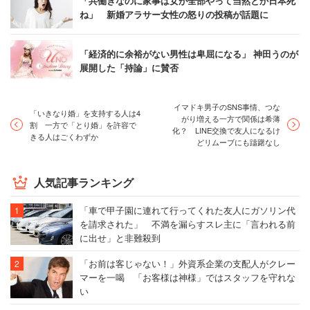
「共働きなのに家事は女が全部やって当然とか日本死
ね」 新婚アラサー女性の怒りの投稿が話題に
「経済的に余裕がない男性は卑屈になる」 神田うのが
展開した「持論」に賛否
イマドキ男子のSNS事情、つな
「いきなり婚」を支持する人は4
がり増える一方で関係は希薄
割 一方で「とり婚」を許容で
化？ LINE交換で友人になるけ
きる人はごくわずか
どリムーブにも躊躇なし
人気記事ランキング
「車で甲子園に連れて行ってくれた友人にガソリン代
を請求された」 不満を漏らすスレ主に「言われる前
に出せ」と非難殺到
「お前は客じゃない！」外資系企業の支配人がクレー
マーを一喝 「お客様は神様」ではスタッフを守れな
い