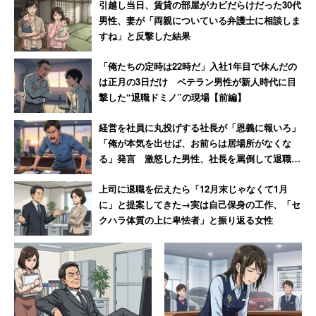
引越し当日、賃貸の部屋がカビだらけだった30代
男性、妻が「両親についている弁護士に相談しま
「女性のマウンティングの逆パターン。優位に立ち
すね」と反撃した結果
たいだけ」
「俺たちの定時は22時だ」入社1年目で休んだの
は正月の3日だけ ベテラン男性が新人時代に目
とやはり投稿者に批判的なニュアンスを込めた発言をし
撃した“退職ドミノ”の現場【前編】
た。
経営を社員に丸投げする社長が「恩義に報いろ」
「俺が本気を出せば、お前らは居場所がなくな
少々特殊であり微笑ましかったのが、アスリートでもある
る」発言 激怒した男性、社長を罵倒して退職
武井壮さんのお弁当論。自身の中で「冷めた油ものを食べ
【後編】
上司に退職を伝えたら「12月末じゃなくて1月
ない」というルールがあるそうで、朝、弁当に油ものが入
に」と提案してきた→実は自己保身の工作、「セ
っていることを見つけたら「お前のうまいから我慢できね
クハラ体質の上に卑怯者」と振り返る女性
えわ」と言って温かいうちに食べているという。
タレントの梅宮アンナさんは、父・梅宮辰夫さんが料理を
するため実家には家族用と父親用、2つのキッチンがある
という。しかし自身も母もそんなに料理を作らないそう