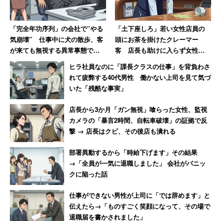
だ。そのため、家族用のキッチンには靴が入っていたこと
もあったと梅宮家のキッチン事情を暴露していた。
「完全年功序列」の会社で”やる
「土下座しろ」若い女性店員の
気崩壊” 仕事中に犬の散歩、客
頭にお茶を掛けたクレーマー
が来ても無視する異常事態で
客 店長も助けに入らず女性は
あわせて読みたい：「やる気がないなら帰れ」問題をテレ
「若い社員が毎年辞めていきま
「もうこんな会社辞めてやる」
ヒラ社員なのに「課長クラスの仕事」を背負わさ
ビ番組が紹介
す」
れて疲弊する40代男性 働かない上司を見て気づ
いた「残酷な事実」
キャリコネであの有名企業の「働きがい」
店長から3か月「ガン無視」喰らった女性、監視
「年収」「残業」
の実態を見る
カメラの「暴言2時間、自転車破壊」の証拠で反
撃 → 店長はクビ、その後店も潰れる
＞＞有名企業の２０代平均年収・実態を見る
部署異動するから「時給下げます」その結果
＞＞有名企業の３０代平均年収・実態を見る
→「全員が一気に退職しました」 会社がパニッ
＞＞人気職種別 最高年収ランキング
クに陥った話
仕事ができない男性が上司に「では辞めます」と
伝えたら→「ものすごく笑顔になって、その場で
退職届を書かされました」