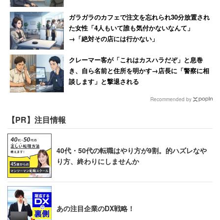
ガラガラのカフェで注文を忘れられ30分放置され
た女性「4人もいて誰も気付かないなんて」
→「絶対その店には行かない」
クレーマー客が「これはカスハラだぞ」と息巻
き、自ら名前と住所を明かす→店長に「警察に相
談します」と撃退される
Recommended by
【PR】注目情報
40代・50代の転職はやり方が9割。的ハズレなや
り方、終わりにしませんか
あの注目企業のDX戦略！