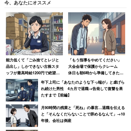
今、あなたにオススメ
「これこそが絶対的幸せって思いこんだ人が、人を
可哀想っていうときの『やらしさ』みたいなものが
本当に嫌だ」
遠野なぎこも「男性のマウンティング」指摘
能力低くて「ごみ捨てとレジと
「もう指導をやめてください」
品出し」しかできない古株スタ
大会会場で保護からクレーム
ッフが最高時給1200円で絶望、
休日も朝6時から準備してきた部
一方でカルーセル麻紀さんは「昔は愛妻弁当ってのがあっ
時給が25円低い女性のやる気は
活動の指導者が思うこと
年下上司に「あなたのような下っ端が」と虐げら
消滅
たんだけどね」とこぼす。しかし再度「昔ね」と念押しを
れ続けた男性 4カ月で退職→告発して復讐を果
したので今と昔では少し違うとは感じているようだ。
たすまで【前編】
月90時間の残業と「死ね」の暴言…退職を伝える
女優の遠野なぎこさんは「生活のスタイルは人それぞれ。
と「そんなくだらないことで辞めるなんて」→10
比べることはない」と価値観の違いを述べた上で、
年後、会社は倒産