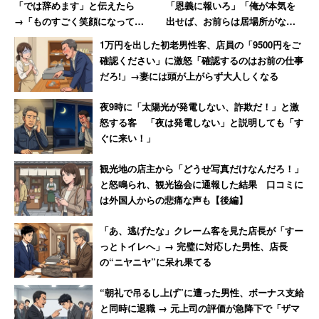
「では辞めます」と伝えたら
「恩義に報いろ」「俺が本気を
→「ものすごく笑顔になって、
出せば、お前らは居場所がなく
その場で退職届を書かされまし
なる」発言 激怒した男性、社
1万円を出した初老男性客、店員の「9500円をご
た」
長を罵倒して退職【後編】
確認ください」に激怒「確認するのはお前の仕事
だろ!」→妻には頭が上がらず大人しくなる
夜9時に「太陽光が発電しない、詐欺だ！」と激
怒する客 「夜は発電しない」と説明しても「す
ぐに来い！」
観光地の店主から「どうせ写真だけなんだろ！」
と怒鳴られ、観光協会に通報した結果 口コミに
は外国人からの悲痛な声も【後編】
「あ、逃げたな」クレーム客を見た店長が「すー
っとトイレへ」→ 完璧に対応した男性、店長
の“ニヤニヤ”に呆れ果てる
“朝礼で吊るし上げ”に遭った男性、ボーナス支給
と同時に退職 → 元上司の評価が急降下で「ザマ