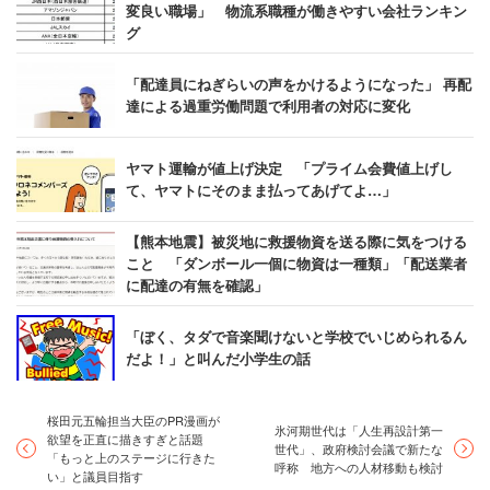
変良い職場」 物流系職種が働きやすい会社ランキン
グ
「配達員にねぎらいの声をかけるようになった」 再配
達による過重労働問題で利用者の対応に変化
ヤマト運輸が値上げ決定 「プライム会費値上げし
て、ヤマトにそのまま払ってあげてよ…」
【熊本地震】被災地に救援物資を送る際に気をつける
こと 「ダンボール一個に物資は一種類」「配送業者
に配達の有無を確認」
「ぼく、タダで音楽聞けないと学校でいじめられるん
だよ！」と叫んだ小学生の話
桜田元五輪担当大臣のPR漫画が
氷河期世代は「人生再設計第一
欲望を正直に描きすぎと話題
世代」、政府検討会議で新たな
「もっと上のステージに行きた
呼称 地方への人材移動も検討
い」と議員目指す