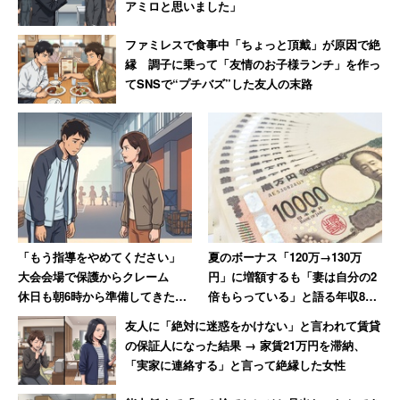
アミロと思いました」
ファミレスで食事中「ちょっと頂戴」が原因で絶
縁 調子に乗って「友情のお子様ランチ」を作っ
てSNSで“プチバズ”した友人の末路
「もう指導をやめてください」
夏のボーナス「120万→130万
大会会場で保護からクレーム
円」に増額するも「妻は自分の2
休日も朝6時から準備してきた部
倍もらっている」と語る年収850
活動の指導者が思うこと
万円の30代男性
友人に「絶対に迷惑をかけない」と言われて賃貸
の保証人になった結果 → 家賃21万円を滞納、
「実家に連絡する」と言って絶縁した女性