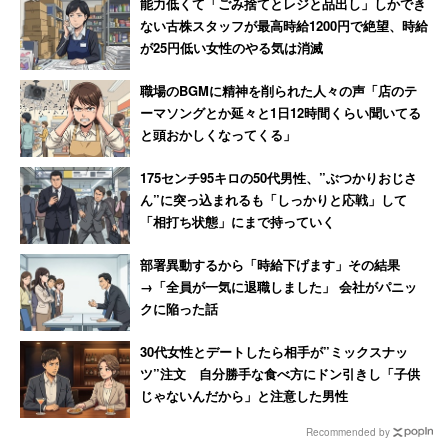
能力低くて「ごみ捨てとレジと品出し」しかでき
ない古株スタッフが最高時給1200円で絶望、時給
が25円低い女性のやる気は消滅
職場のBGMに精神を削られた人々の声「店のテ
ーマソングとか延々と1日12時間くらい聞いてる
と頭おかしくなってくる」
175センチ95キロの50代男性、”ぶつかりおじさ
ん”に突っ込まれるも「しっかりと応戦」して
「相打ち状態」にまで持っていく
部署異動するから「時給下げます」その結果
→「全員が一気に退職しました」 会社がパニッ
クに陥った話
30代女性とデートしたら相手が”ミックスナッ
ツ”注文 自分勝手な食べ方にドン引きし「子供
じゃないんだから」と注意した男性
Recommended by