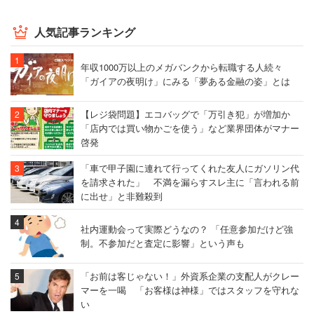
人気記事ランキング
年収1000万以上のメガバンクから転職する人続々
「ガイアの夜明け」にみる「夢ある金融の姿」とは
【レジ袋問題】エコバッグで「万引き犯」が増加か
「店内では買い物かごを使う」など業界団体がマナー
啓発
「車で甲子園に連れて行ってくれた友人にガソリン代
を請求された」 不満を漏らすスレ主に「言われる前
に出せ」と非難殺到
社内運動会って実際どうなの？ 「任意参加だけど強
制。不参加だと査定に影響」という声も
「お前は客じゃない！」外資系企業の支配人がクレー
マーを一喝 「お客様は神様」ではスタッフを守れな
い