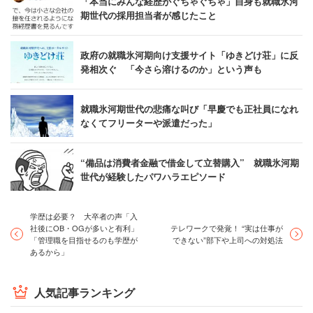
「本当にみんな経歴がぐちゃぐちゃ」自身も就職氷河
期世代の採用担当者が感じたこと
政府の就職氷河期向け支援サイト「ゆきどけ荘」に反
発相次ぐ 「今さら溶けるのか」という声も
就職氷河期世代の悲痛な叫び「早慶でも正社員になれ
なくてフリーターや派遣だった」
“備品は消費者金融で借金して立替購入” 就職氷河期
世代が経験したパワハラエピソード
学歴は必要？ 大卒者の声「入
社後にOB・OGが多いと有利」
テレワークで発覚！ “実は仕事が
「管理職を目指せるのも学歴が
できない”部下や上司への対処法
あるから」
人気記事ランキング