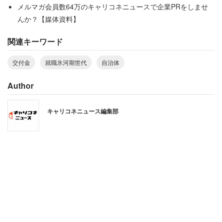
のコミュニティー形成などを通じて社会人基礎力の養成や
メルマガ会員数64万のキャリコネニュースで企業PRをしませ
定着支援を実施している。
んか？【媒体資料】
関連キーワード
高知県は「若者サポートステーション事業に係る就職氷河
期世代支援」（同1343万円）を通じて、ひきこもり傾向
交付金
就職氷河期世代
自治体
にある就職氷河期世代の就職などを目指す。訪問相談やオ
ンライン面談、セミナー、職場見学を実施するほか、職場
Author
開拓員の配置、職場体験の提供などを行うとしている。
キャリコネニュース編集部
政府は2019年、就職氷河期世代の支援に3年間で計650億
円超の予算を確保すると明かしており、今回の交付金事業
もその一つ。全3回で71自治体99事業への交付を決定して
おり、交付額は計11億円にのぼる。