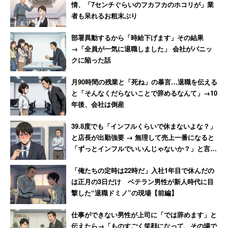
情、「7センチぐらいのフカフカのホコリが」業
者も呆れるお粗末ぶり
部署異動するから「時給下げます」その結果
→「全員が一気に退職しました」 会社がパニッ
クに陥った話
月90時間の残業と「死ね」の暴言…退職を伝える
と「そんなくだらないことで辞めるなんて」→10
年後、会社は倒産
39.8度でも「インフルくらいで休まないよな？」
と店長が出勤強要 → 無理して売上一番になると
「ずっとインフルでいいんじゃないか？」と言わ
れて激怒した男性
「俺たちの定時は22時だ」入社1年目で休んだの
は正月の3日だけ ベテラン男性が新人時代に目
撃した“退職ドミノ”の現場【前編】
仕事ができない男性が上司に「では辞めます」と
伝えたら→「ものすごく笑顔になって、その場で