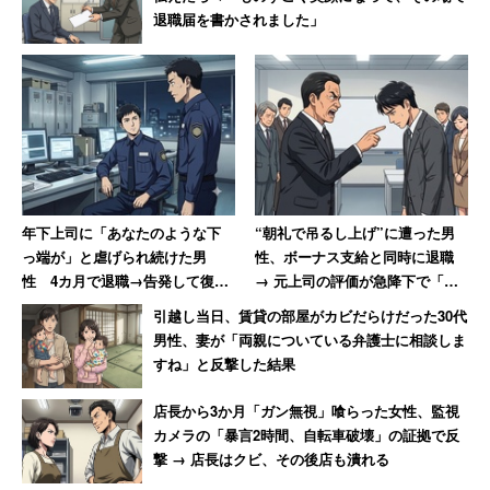
退職届を書かされました」
年下上司に「あなたのような下
“朝礼で吊るし上げ”に遭った男
っ端が」と虐げられ続けた男
性、ボーナス支給と同時に退職
性 4カ月で退職→告発して復讐
→ 元上司の評価が急降下で「ザ
を果たすまで【前編】
マアミロと思いました」
引越し当日、賃貸の部屋がカビだらけだった30代
男性、妻が「両親についている弁護士に相談しま
すね」と反撃した結果
店長から3か月「ガン無視」喰らった女性、監視
カメラの「暴言2時間、自転車破壊」の証拠で反
撃 → 店長はクビ、その後店も潰れる