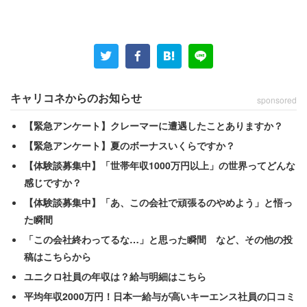
業費957万円）と題して、就職氷河期世代がスムーズに正
社員になれるよう支援。個別相談からマッチング、紹介、
予定派遣制度による県内企業での職場実習を一貫して行
う。今回は、コロナ禍による雇用情勢の悪化を受けて、支
援対象人数を増加した。
キャリコネからのお知らせ
sponsored
【緊急アンケート】クレーマーに遭遇したことありますか？
岐阜県の「就職氷河期世代活躍支援事業」（同126万円）
【緊急アンケート】夏のボーナスいくらですか？
では、就職氷河期世代支援の枠組みを見直す。臨床心理
【体験談募集中】「世帯年収1000万円以上」の世界ってどんな
士、出張相談員の増員といった相談事業の拡充に加え、小
感じですか？
グループ制の連続講座（就活塾）を行っている。好評を受
【体験談募集中】「あ、この会社で頑張るのやめよう」と悟っ
け、開催回数を増やすという。
た瞬間
「この会社終わってるな…」と思った瞬間 など、その他の投
大阪府では「住宅付き就職氷河期世代就職支援事業」（同
稿はこちらから
1183万円）に取り組む。民間支援団体と連携して就職支
ユニクロ社員の年収は？給与明細はこちら
援を行うとともに、府営住宅の空室を活用し、入居者同士
平均年収2000万円！日本一給与が高いキーエンス社員の口コミ