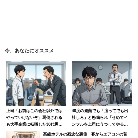
今、あなたにオススメ
上司「お前はこの会社以外では
40度の発熱でも「這ってでも出
やっていけないぞ」罵倒される
社しろ」と怒鳴られ「せめてイ
も大手企業に転職した30代男
ンフルを上司にうつしてやる」
性 一方上司は転職先を「1年足
と思った男性 数年後その職場
高級ホテルの残念な裏側 客からエアコンの苦
らず」で退職
は「潰された」【後編】