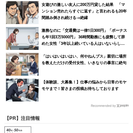
女遊びの激しい友人に200万円貸した結果 「マ
ンション売れたらすぐに返す」と言われるも20年
間踏み倒され続ける→絶縁
激務なのに「交通費は一律1日300円」「ボーナス
も年1回3万5000円」 36時間勤務にも疲弊して辞
めた女性「3年以上続いている人はいないらし
い」
「はいはいはいはい、何やねんブス」親切に場所
を教えただけの受付女性、いきなりの暴言に絶句
【体験談、大募集！】仕事の悩みから日常のモヤ
モヤまで！皆さまの投稿お待ちしております
Recommended by
【PR】注目情報