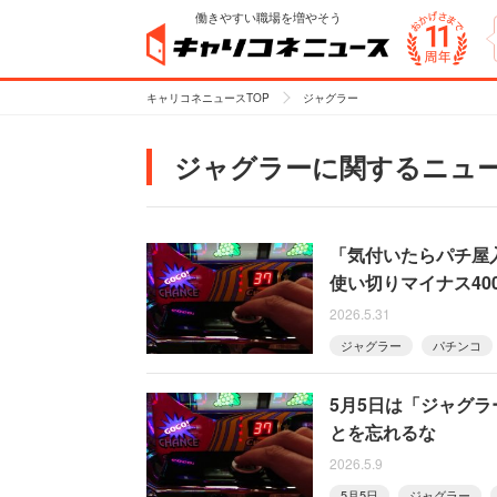
働きやすい職場を増やそう
キャリコネニュースTOP
ジャグラー
ジャグラーに関するニュ
「気付いたらパチ屋入
使い切りマイナス40
2026.5.31
ジャグラー
パチンコ
5月5日は「ジャグ
とを忘れるな
2026.5.9
5月5日
ジャグラー