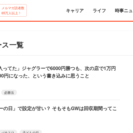
メルマガ読者数
キャリア
ライフ
時事ニュ
65万人以上！
ース一覧
ってた」ジャグラーで6000円勝つも、次の店で1万円
00円になった、という書き込みに思うこと
必勝法
ラーの日」で設定が甘い？ そもそもGWは回収期間ってこ
パチスロ
子どもの日