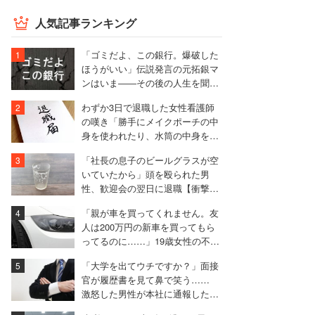
人気記事ランキング
「ゴミだよ、この銀行。爆破した
ほうがいい」伝説発言の元拓銀マ
ンはいま――その後の人生を聞い
た
わずか3日で退職した女性看護師
の嘆き「勝手にメイクポーチの中
身を使われたり、水筒の中身を捨
てられたり」
「社長の息子のビールグラスが空
いていたから」頭を殴られた男
性、歓迎会の翌日に退職【衝撃エ
ピソード振り返り再配信】
「親が車を買ってくれません。友
人は200万円の新車を買ってもら
ってるのに……」19歳女性の不満
に厳しい声相次ぐ
「大学を出てウチですか？」面接
官が履歴書を見て鼻で笑う……
激怒した男性が本社に通報した結
果は