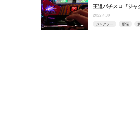
王道パチスロ『ジャ
2022.4.30
ジャグラー
煩悩