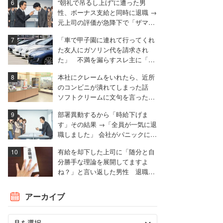
“朝礼で吊るし上げ”に遭った男
性、ボーナス支給と同時に退職 →
元上司の評価が急降下で「ザマア
ミロと思いました」
「車で甲子園に連れて行ってくれ
た友人にガソリン代を請求され
た」 不満を漏らすスレ主に「言
われる前に出せ」と非難殺到
本社にクレームをいれたら、近所
のコンビニが潰れてしまった話
ソフトクリームに文句を言ったと
ころ……。
部署異動するから「時給下げま
す」その結果 →「全員が一気に退
職しました」 会社がパニックに陥
った話
有給を却下した上司に「随分と自
分勝手な理論を展開してますよ
ね？」と言い返した男性 退職届
も強気で出す
アーカイブ