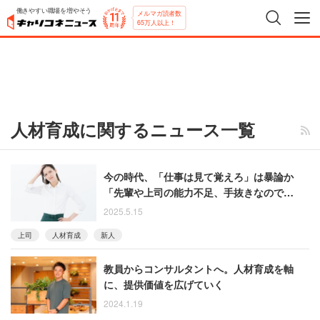
働きやすい職場を増やそう
メルマガ読者数
65万人以上！
人材育成に関するニュース一覧
今の時代、「仕事は見て覚えろ」は暴論か
「先輩や上司の能力不足、手抜きなので
は？」と語る女性
2025.5.15
上司
人材育成
新人
教員からコンサルタントへ。人材育成を軸
に、提供価値を広げていく
2024.1.19