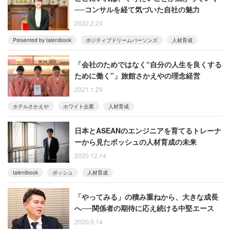
──コンサルを経て気づいた自社の魅力
2022.2.24
Presented by talentbook
ポジティブドリームパーソンズ
人材育成
「会社のためではなく“自分の人生を良くする
ために働く”」旅館さかえやの理念経営
2021.1.29
ホテルさかえや
ホワイト企業
人材育成
日本とASEANのエンジニアを育てるトレーナ
ーから見たボッシュの人材育成の未来
2020.12.14
talentbook
ボッシュ
人材育成
「やってみる」の積み重ねから、大きな成長
へ──関係者の期待に応え続ける中堅エース
2020.5.14