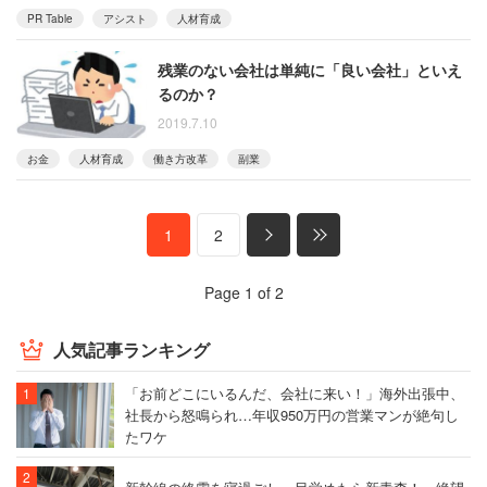
PR Table
アシスト
人材育成
残業のない会社は単純に「良い会社」といえ
るのか？
2019.7.10
お金
人材育成
働き方改革
副業
1
2
Page 1 of 2
人気記事ランキング
「お前どこにいるんだ、会社に来い！」海外出張中、
社長から怒鳴られ…年収950万円の営業マンが絶句し
たワケ