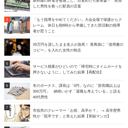
新幹線の終電を寝過ごし、目覚めたら新青森！ 絶望
した男性を救った駅員の言葉
「もう指導をやめてください」大会会場で保護からク
レーム 休日も朝6時から準備してきた部活動の指導
者が思うこと
35万円を貸したまま友人が急死！ 香典袋に「借用書の
コピー」を入れた女性の執念
サービス残業がひどいので「帰宅時にタイムカードを
押さないように」してみた結果【再配信】
冬のボーナス、課長は「0円」なのに「部長職以上は
300万円」 納得いかず「退職も考えている」と語る
40代男性
市役所のクレーマー「お前、高卒か？」 → 高学歴男
性が「院卒です」と答えた結果【実録マンガ】