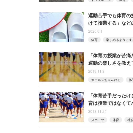
運動苦手でも体育の
けて授業する」など
2020.6.1
体育
楽しめるようにす
「体育の授業が苦痛
運動の楽しさを教え
2019.11.3
ガールズちゃんねる
体
「体育苦手だったけ
育は授業ではなくて
2018.11.24
スポーツ
体育
社