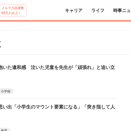
メルマガ読者数
キャリア
ライフ
時事ニュ
65万人以上！
覧
抱いた違和感 泣いた児童を先生が「頑張れ」と追い立
小学校
思い出「小学生のマウント要素になる」「突き指して人
教育