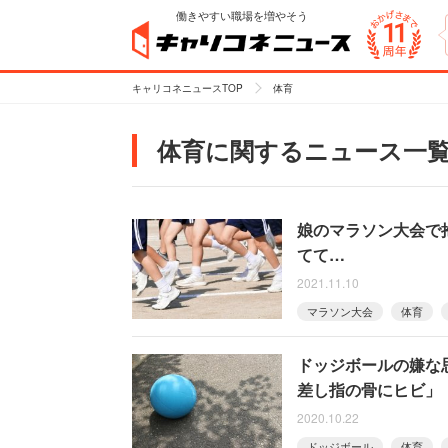
働きやすい職場を増やそう
キャリコネニュースTOP
体育
体育に関するニュース一
娘のマラソン大会で
てて…
2021.11.10
マラソン大会
体育
ドッジボールの嫌な
差し指の骨にヒビ」
2020.10.22
ドッジボール
体育