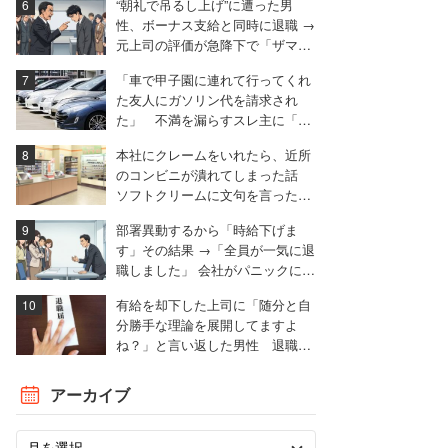
“朝礼で吊るし上げ”に遭った男
性、ボーナス支給と同時に退職 →
元上司の評価が急降下で「ザマア
ミロと思いました」
「車で甲子園に連れて行ってくれ
た友人にガソリン代を請求され
た」 不満を漏らすスレ主に「言
われる前に出せ」と非難殺到
本社にクレームをいれたら、近所
のコンビニが潰れてしまった話
ソフトクリームに文句を言ったと
ころ……。
部署異動するから「時給下げま
す」その結果 →「全員が一気に退
職しました」 会社がパニックに陥
った話
有給を却下した上司に「随分と自
分勝手な理論を展開してますよ
ね？」と言い返した男性 退職届
も強気で出す
アーカイブ