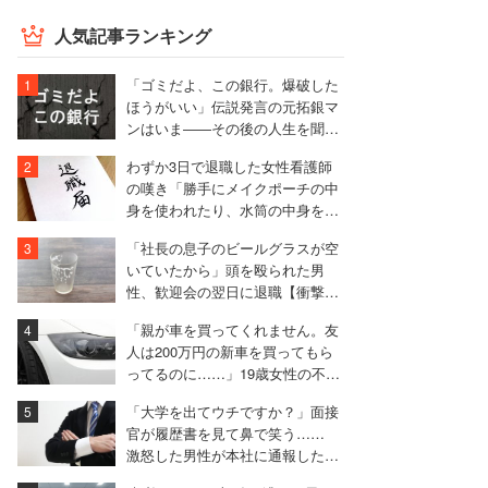
人気記事ランキング
「ゴミだよ、この銀行。爆破した
ほうがいい」伝説発言の元拓銀マ
ンはいま――その後の人生を聞い
た
わずか3日で退職した女性看護師
の嘆き「勝手にメイクポーチの中
身を使われたり、水筒の中身を捨
てられたり」
「社長の息子のビールグラスが空
いていたから」頭を殴られた男
性、歓迎会の翌日に退職【衝撃エ
ピソード振り返り再配信】
「親が車を買ってくれません。友
人は200万円の新車を買ってもら
ってるのに……」19歳女性の不満
に厳しい声相次ぐ
「大学を出てウチですか？」面接
官が履歴書を見て鼻で笑う……
激怒した男性が本社に通報した結
果は