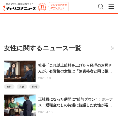
働きやすい職場を増やそう
メルマガ読者数
65万人以上！
女性に関するニュース一覧
社長「これ以上給料を上げたら経理のお局さ
んが」有資格の女性は「無資格者と同じ扱い
ね」と啖呵を切り即転職
2026.7.9
女性
昇進
給料
正社員になった瞬間に“給与ダウン”！ ボーナ
ス・退職金なしの待遇に抗議した女性が浴び
せられた「女性蔑視」の言葉
2026.4.16