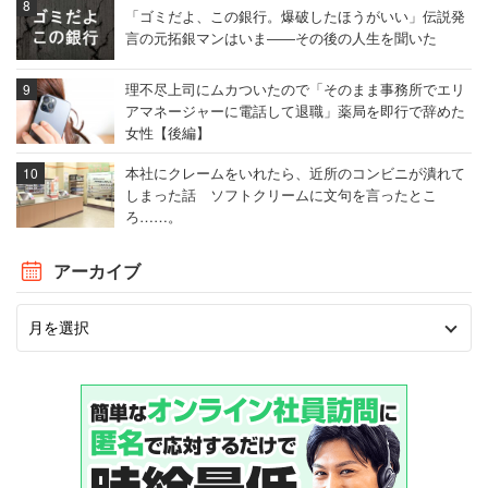
「ゴミだよ、この銀行。爆破したほうがいい」伝説発
言の元拓銀マンはいま――その後の人生を聞いた
理不尽上司にムカついたので「そのまま事務所でエリ
アマネージャーに電話して退職」薬局を即行で辞めた
女性【後編】
本社にクレームをいれたら、近所のコンビニが潰れて
しまった話 ソフトクリームに文句を言ったとこ
ろ……。
アーカイブ