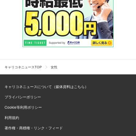
キャリコネニュースTOP
女性
キャリコネニュースについて（媒体資料はこちら）
プライバシーポリシー
Cookie等利用ポリシー
利用規約
著作権・商標権・リンク・フィード