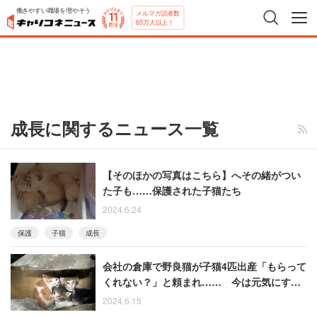
働きやすい職場を増やそう
メルマガ読者数
65万人以上！
成長に関するニュース一覧
【そのほかの写真はこちら】へその緒がつい
た子も……保護された子猫たち
2024.6.24
保護
子猫
成長
会社の倉庫で野良猫が子猫4匹出産「もらって
くれない？」と頼まれ…… 今は元気にすく
すく成長中
2024.6.15