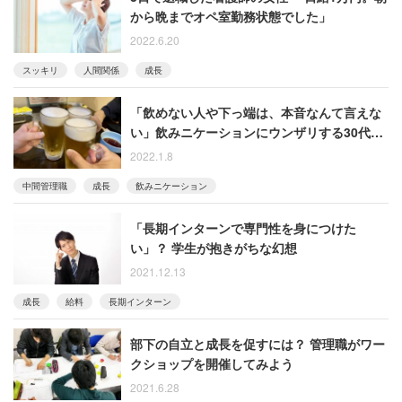
から晩までオペ室勤務状態でした」
2022.6.20
スッキリ
人間関係
成長
「飲めない人や下っ端は、本音なんて言えな
い」飲みニケーションにウンザリする30代男
性
2022.1.8
中間管理職
成長
飲みニケーション
「長期インターンで専門性を身につけた
い」？ 学生が抱きがちな幻想
2021.12.13
成長
給料
長期インターン
部下の自立と成長を促すには？ 管理職がワー
クショップを開催してみよう
2021.6.28