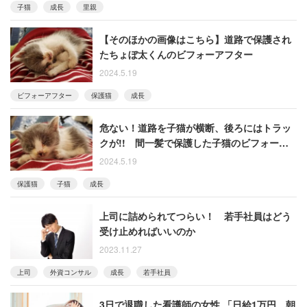
子猫
成長
里親
【そのほかの画像はこちら】道路で保護され
たちょぼ太くんのビフォーアフター
2024.5.19
ビフォーアフター
保護猫
成長
危ない！道路を子猫が横断、後ろにはトラッ
クが!! 間一髪で保護した子猫のビフォーア
フター
2024.5.19
保護猫
子猫
成長
上司に詰められてつらい！ 若手社員はどう
受け止めればいいのか
2023.11.27
上司
外資コンサル
成長
若手社員
3日で退職した看護師の女性 「日給1万円。朝