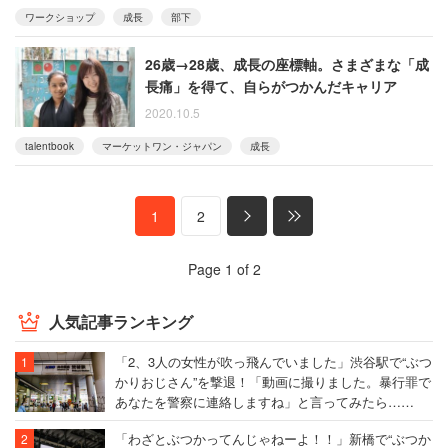
ワークショップ
成長
部下
26歳→28歳、成長の座標軸。さまざまな「成
長痛」を得て、自らがつかんだキャリア
2020.10.5
talentbook
マーケットワン・ジャパン
成長
1
2
Page 1 of 2
人気記事ランキング
「2、3人の女性が吹っ飛んでいました」渋谷駅で“ぶつ
かりおじさん”を撃退！「動画に撮りました。暴行罪で
あなたを警察に連絡しますね」と言ってみたら……
「わざとぶつかってんじゃねーよ！！」新橋で“ぶつか