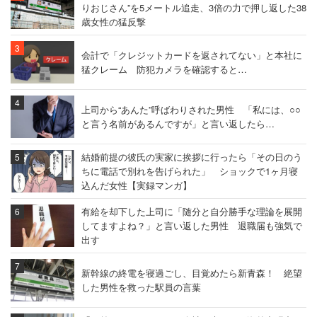
りおじさん”を5メートル追走、3倍の力で押し返した38
歳女性の猛反撃
会計で「クレジットカードを返されてない」と本社に
猛クレーム 防犯カメラを確認すると…
上司から“あんた”呼ばわりされた男性 「私には、○○
と言う名前があるんですが」と言い返したら…
結婚前提の彼氏の実家に挨拶に行ったら「その日のう
ちに電話で別れを告げられた」 ショックで1ヶ月寝
込んだ女性【実録マンガ】
有給を却下した上司に「随分と自分勝手な理論を展開
してますよね？」と言い返した男性 退職届も強気で
出す
新幹線の終電を寝過ごし、目覚めたら新青森！ 絶望
した男性を救った駅員の言葉