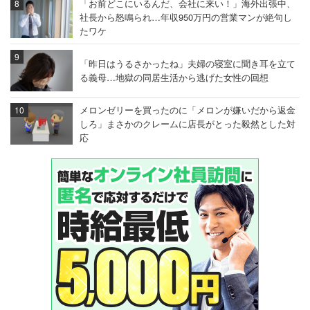
「お前どこにいるんだ、会社に来い！」海外出張中、
社長から怒鳴られ…年収950万円の営業マンが絶句し
たワケ
「昨日はうるさかったね」夫婦の寝室に聞き耳を立て
る義母…地獄の同居生活から逃げた女性の回想
メロンゼリーを買ったのに「メロンが嫌いだから返金
しろ」まさかのクレームに店長がとった毅然とした対
応