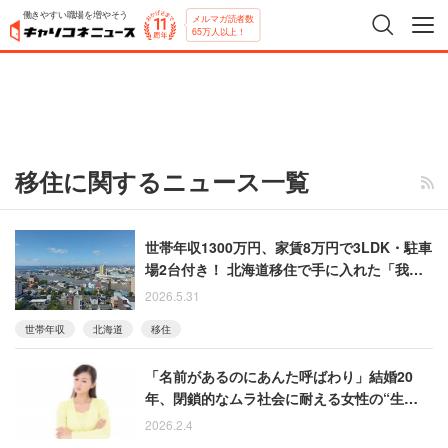
働きやすい職場を増やそう
メルマガ読者数
65万人以上！
移住に関するニュース一覧
世帯年収1300万円、家賃8万円で3LDK・駐車
場2台付き！ 北海道移住で手に入れた「我慢
しない生活」
2026.5.31
世帯年収
北海道
移住
「名前があるのにあんた呼ばわり」結婚20
年、閉鎖的なムラ社会に耐える女性の“生活
術”
2026.2.4