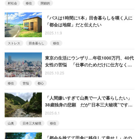
村社会
移住
閉鎖的
「バスは1時間に1本」田舎暮らしを嘆く人に
「都会は地獄」だと伝えたい
2025.11.9
ストレス
田舎暮らし
移住
東京の生活にウンザリ…年収1000万円、40代
女性の苦悩 「仕事のためだけに仕方なく住
んでいる」
2025.10.25
移住
苦悩
都心
「人間嫌いすぎて山奥で一人で暮らしたい」
38歳独身の悲願 だが“日本三大秘境”ですら
突きつけられる「結局、人からは逃げられな
2025.6.1
い」という現実
山奥
日本三大秘境
移住
「都会を捨てて田舎に移住して幸せ！」その