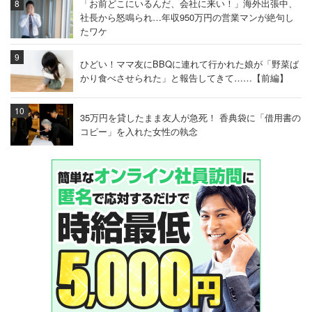
「お前どこにいるんだ、会社に来い！」海外出張中、
社長から怒鳴られ…年収950万円の営業マンが絶句し
たワケ
ひどい！ママ友にBBQに連れて行かれた娘が「野菜ば
かり食べさせられた」と報告してきて……【前編】
35万円を貸したまま友人が急死！ 香典袋に「借用書の
コピー」を入れた女性の執念