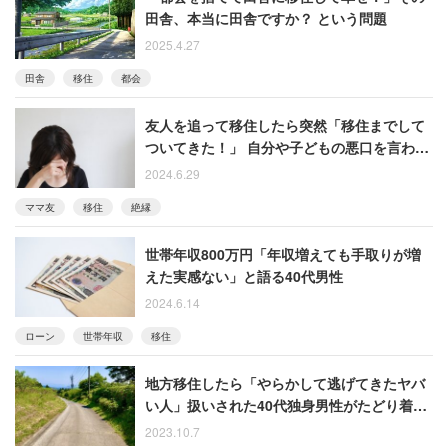
田舎、本当に田舎ですか？ という問題
2025.4.27
田舎
移住
都会
友人を追って移住したら突然「移住までして
ついてきた！」 自分や子どもの悪口を言われ
絶縁した女性
2024.6.29
ママ友
移住
絶縁
世帯年収800万円「年収増えても手取りが増
えた実感ない」と語る40代男性
2024.6.14
ローン
世帯年収
移住
地方移住したら「やらかして逃げてきたヤバ
い人」扱いされた40代独身男性がたどり着い
た先
2023.10.7