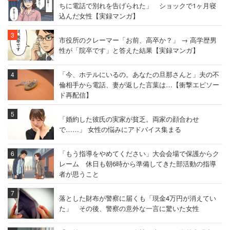
ちに電話で別れを告げられた」 ショックで1ヶ月寝
込んだ女性【実録マンガ】
市役所のクレーマー「お前、高卒か？」 → 高学歴男
性が「院卒です」と答えた結果【実録マンガ】
「今、ホテルにいるの。あなたの旦那さんと」夫の不
倫相手から電話、妻が返した言葉は…【衝撃エピソー
ド再配信】
「婚約した彼氏の実家が貧乏。両家の顔合わせ
で……」 女性の悩みにアドバイス集まる
「もう指導をやめてください」大会会場で保護からク
レーム 休日も朝6時から準備してきた部活動の指導
者が思うこと
落とした財布が警察に届くも「現金4万円が消えてい
た」 その後、警察の意外な一言に驚いた女性