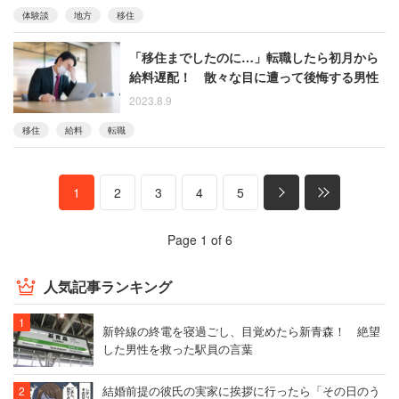
体験談
地方
移住
「移住までしたのに…」転職したら初月から
給料遅配！ 散々な目に遭って後悔する男性
2023.8.9
移住
給料
転職
1
2
3
4
5
Page 1 of 6
人気記事ランキング
新幹線の終電を寝過ごし、目覚めたら新青森！ 絶望
した男性を救った駅員の言葉
結婚前提の彼氏の実家に挨拶に行ったら「その日のう