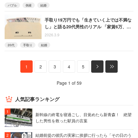
バブル
倒産
結婚
手取り19万円でも「生きていく上では不満な
し」と語る20代男性のリアル 「家賃6万、車
ローン1万、通信費5000円……」
2026.3.9
20代
手取り
結婚
1
2
3
4
5
Page 1 of 59
人気記事ランキング
新幹線の終電を寝過ごし、目覚めたら新青森！ 絶望
した男性を救った駅員の言葉
結婚前提の彼氏の実家に挨拶に行ったら「その日のう