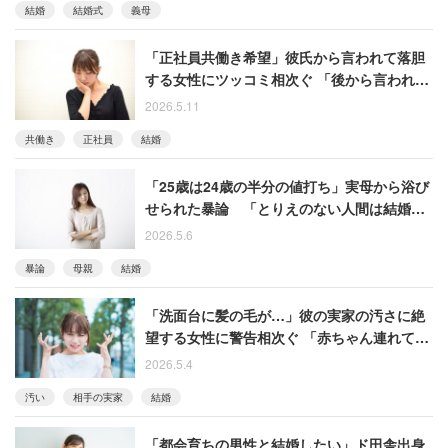
結婚
結婚式
義母
「正社員共働き希望」彼氏から言われて落胆
する女性にツッコミ相次ぐ 「後から言われる
よりマシ」という声も
2026.5.11
共働き
正社員
結婚
「25歳は24歳の半分の値打ち」実母から浴び
せられた暴論 「とりえのない人間は結婚し
て親を安心させろ」と言われた女性の記憶
2026.5.6
暴論
母親
結婚
「洗面台に髪の毛が…」彼の実家の汚さに絶
望する女性に警告相次ぐ 「赤ちゃん連れて行
ける？」「習慣は染み付いている」
2026.5.4
汚い
相手の実家
結婚
「都会育ちの男性と結婚したい」ド田舎出身