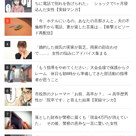
ちに電話で別れを告げられた」 ショックで1ヶ月寝
込んだ女性【実録マンガ】
「今、ホテルにいるの。あなたの旦那さんと」夫の不
倫相手から電話、妻が返した言葉は…【衝撃エピソー
ド再配信】
「婚約した彼氏の実家が貧乏。両家の顔合わせ
で……」 女性の悩みにアドバイス集まる
「もう指導をやめてください」大会会場で保護からク
レーム 休日も朝6時から準備してきた部活動の指導
者が思うこと
市役所のクレーマー「お前、高卒か？」 → 高学歴男
性が「院卒です」と答えた結果【実録マンガ】
落とした財布が警察に届くも「現金4万円が消えてい
た」 その後、警察の意外な一言に驚いた女性