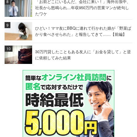
「お前どこにいるんだ、会社に来い！」海外出張中、
社長から怒鳴られ…年収950万円の営業マンが絶句し
たワケ
ひどい！ママ友にBBQに連れて行かれた娘が「野菜ば
かり食べさせられた」と報告してきて……【前編】
30万円貸したこともある友人に「お金を貸して」と逆
に依頼してみた結果