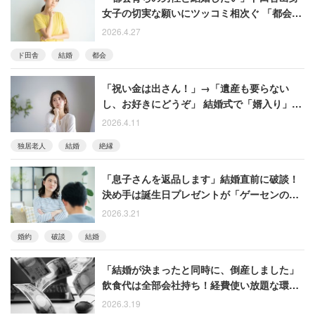
女子の切実な願いにツッコミ相次ぐ 「都会で
も親戚付き合い濃厚な人もいる」「都会も上
2026.4.27
京組多い」
ド田舎
結婚
都会
「祝い金は出さん！」→「遺産も要らない
し、お好きにどうぞ」 結婚式で「婿入り」を
強要した祖父と絶縁した女性
2026.4.11
独居老人
結婚
絶縁
「息子さんを返品します」結婚直前に破談！
決め手は誕生日プレゼントが「ゲーセンのフ
ィギュア」、一方で母親には「3万円」のバッ
2026.3.21
グで…【衝撃エピソード再配信】
婚約
破談
結婚
「結婚が決まったと同時に、倒産しました」
飲食代は全部会社持ち！経費使い放題な環境
で働いていた男性の回想
2026.3.19