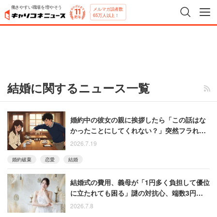
働きやすい職場を増やそう
メルマガ読者数
65万人以上！
結婚に関するニュース一覧
婚約中の彼女の親に挨拶したら「この話はな
かったことにしてくれない？」突然フラれた
男性 喫茶店で1000円札を投げつけ怒りの退
2026.7.19
店
婚約破棄
恋愛
結婚
結婚式の費用、義母が「1円多く負担して優位
に立たれても困る」謎の対抗心、端数3円で攻
防
2026.7.8