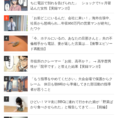
ちに電話で別れを告げられた」 ショックで1ヶ月寝
込んだ女性【実録マンガ】
「お前どこにいるんだ、会社に来い！」海外出張中、
社長から怒鳴られ…年収950万円の営業マンが絶句し
たワケ
「今、ホテルにいるの。あなたの旦那さんと」夫の不
倫相手から電話、妻が返した言葉は…【衝撃エピソー
ド再配信】
市役所のクレーマー「お前、高卒か？」 → 高学歴男
性が「院卒です」と答えた結果【実録マンガ】
「もう指導をやめてください」大会会場で保護からク
レーム 休日も朝6時から準備してきた部活動の指導
者が思うこと
ひどい！ママ友にBBQに連れて行かれた娘が「野菜ば
かり食べさせられた」と報告してきて……【前編】