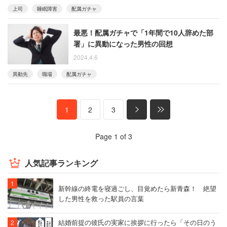
上司
睡眠障害
配属ガチャ
最悪！配属ガチャで「1年間で10人辞めた部
署」に異動になった男性の回想
2024.4.6
異動先
職場
配属ガチャ
1
2
3
Page 1 of 3
人気記事ランキング
新幹線の終電を寝過ごし、目覚めたら新青森！ 絶望
した男性を救った駅員の言葉
結婚前提の彼氏の実家に挨拶に行ったら「その日のう