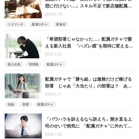
憩に行けない…」スキル不足で新店舗配属、
男性が語る“外れ”だった苦い経験
2025.5.19
ミスマッチ
配属ガチャ
飲食店
「希望部署じゃなかった…」配属ガチャで萎
える新入社員 “ハズレ感”を期待に変える上
司の3ステップ
2025.4.23
新入社員
管理職
配属ガチャ
配属ガチャで「勝ち組」は激務だけど稼げる
部署 じゃあ「大当たり」の部署は？ ある
30代女性の持論
2025.4.11
持論
部署
配属ガチャ
「パワハラを訴えるなら訴えろ」開き直る上
司のせいで病気に “配属ガチャ”に外れて
散々な目に遭った男性
2024.7.29