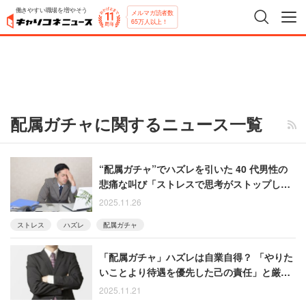
働きやすい職場を増やそう
メルマガ読者数
65万人以上！
配属ガチャに関するニュース一覧
“配属ガチャ”でハズレを引いた 40 代男性の
悲痛な叫び「ストレスで思考がストップして
いる」
2025.11.26
ストレス
ハズレ
配属ガチャ
「配属ガチャ」ハズレは自業自得？ 「やりた
いことより待遇を優先した己の責任」と厳し
い50代男性
2025.11.21