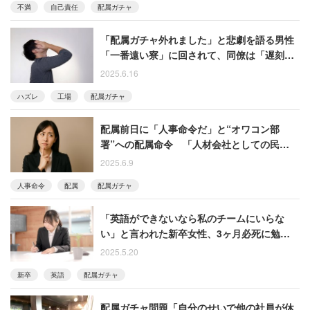
不満
自己責任
配属ガチャ
「配属ガチャ外れました」と悲劇を語る男性
「一番遠い寮」に回されて、同僚は「遅刻常
習犯」
2025.6.16
ハズレ
工場
配属ガチャ
配属前日に「人事命令だ」と“オワコン部
署”への配属命令 「人材会社としての民度が
問われる」と憤る女性
2025.6.9
人事命令
配属
配属ガチャ
「英語ができないなら私のチームにいらな
い」と言われた新卒女性、3ヶ月必死に勉強し
た結果
2025.5.20
新卒
英語
配属ガチャ
配属ガチャ問題「自分のせいで他の社員が休