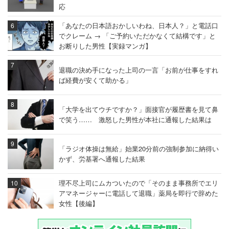
応
「あなたの日本語おかしいわね、日本人？」と電話口
でクレーム → 「ご予約いただかなくて結構です」と
お断りした男性【実録マンガ】
退職の決め手になった上司の一言「お前が仕事をすれ
ば経費が安くて助かる」
「大学を出てウチですか？」面接官が履歴書を見て鼻
で笑う…… 激怒した男性が本社に通報した結果は
「ラジオ体操は無給」始業20分前の強制参加に納得い
かず、労基署へ通報した結果
理不尽上司にムカついたので「そのまま事務所でエリ
アマネージャーに電話して退職」薬局を即行で辞めた
女性【後編】