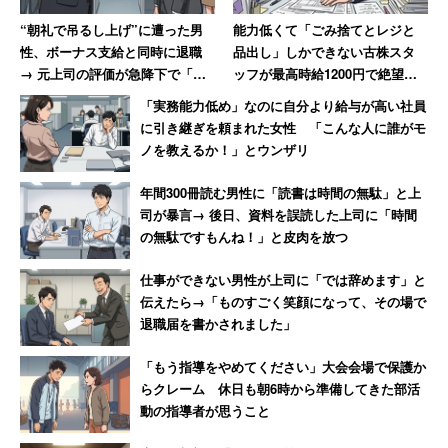
■アンケート対象
“朝礼で吊るし上げ”に遭った男
能力低くて「ごみ捨てとレジと
性、ボーナス支給と同時に退職
品出し」しかできない古株スタ
キャリコネメルマガ会員（63万人）やキャリコネニュース
→ 元上司の評価が急降下で「ザ
ッフが最高時給1200円で絶望、
読者、キャリコネニュースSNSフォロワー
マアミロと思いました」
時給が25円低い女性のやる気は
「実務能力低め」なのに自分より給与が高い社員
■実施方法
消滅
に引き継ぎを頼まれた女性 「こんな人に誰がモ
アンケート集計ツール「クエスタント」を使用
ノを教えるか！」とウンザリ
回答ページ
https://questant.jp/q/G42CZUHP
年間300冊読む男性に「読書は時間の無駄」と上
■質問項目
司が暴言→ 後日、資料を誤読した上司に「時間
・体験した「ブラック企業」エピソードを教えてくださ
の無駄ですもんね！」と皮肉を放つ
い。
仕事ができない男性が上司に「では辞めます」と
伝えたら→「ものすごく笑顔になって、その場で
退職届を書かされました」
「もう指導をやめてください」大会会場で保護か
らクレーム 休日も朝6時から準備してきた部活
動の指導者が思うこと