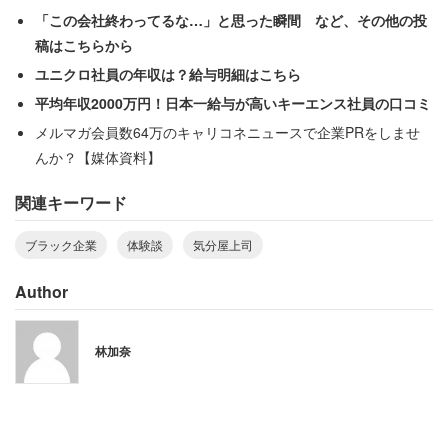
ンプルの持ち出し許可を私が得たからという理由で怒鳴
「この会社終わってるな…」と思った瞬間 など、その他の投
る」と語った。資料を作っているときも「気分次第で指摘
稿はこちらから
が変わる。毎度変わるので修正が大変でした」と振り返っ
ユニクロ社員の年収は？給与明細はこちら
ていた。
平均年収2000万円！日本一給与が高いキーエンス社員の口コミ
メルマガ会員数64万のキャリコネニュースで企業PRをしませ
んか？【媒体資料】
気分次第で「髪型や態度をいきなり怒り出
関連キーワード
す」社長
ブラック企業
体験談
気分屋上司
サービス・販売職の40代女性は、勤務先の女社長に恵まれ
Author
なかった経験を明かす。
林加奈
「朝礼では、良い会社（他社）の記事などを集め
て、いかに（自社の）社員がだらしないかを批判。
営業職ではない人に営業を強要。『仕事がないのは