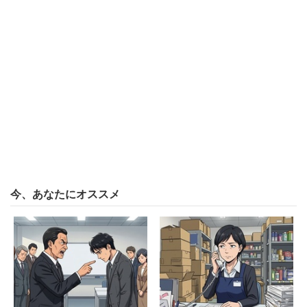
あなたたちのせい、売上を伸ばせない人は給料泥
棒』と𠮟責。その時の気分で目に付いた社員の髪形
や態度をいきなり怒り出す」
この会社、辞めたいのに「まだ早い！」と辞めさせてもら
えない人がいる一方で、「（社長が）自分の気分で嫌いな
社員には退職勧奨」をするそうだ。ちなみに、「賞与も昇
給も早朝手当も深夜手当も休日出勤手当も何もない」とい
う。
今、あなたにオススメ
※アンケート概要
■実施期間
2019年12月19日～
■回答数
748※8月4日時点