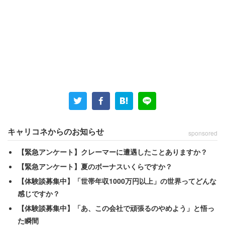
就業時間や残業代は本来、契約できちんと決まっている
し、法律で規制もされているはず。なのに、それが上司の
気分で決まっていたという経験談が複数寄せられている。
「残業は月100時間が当たり前。残業代は上司の気
キャリコネからのお知らせ
sponsored
分で決まる」（40代男性／技術職）
「休みや就業時間が社長の気分次第で変わる」（40
【緊急アンケート】クレーマーに遭遇したことありますか？
代男性／建築・土木技術職）
【緊急アンケート】夏のボーナスいくらですか？
【体験談募集中】「世帯年収1000万円以上」の世界ってどんな
感じですか？
営業職の30代男性は「当時40代の先輩社員」について、
【体験談募集中】「あ、この会社で頑張るのやめよう」と悟っ
「ちょっとした言い間違いや、自分が持ち出せない製品サ
た瞬間