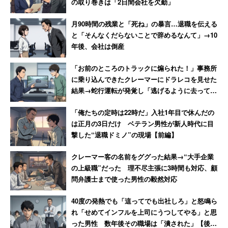
の取り巻きは「2日間会社を欠勤」
月90時間の残業と「死ね」の暴言…退職を伝える
と「そんなくだらないことで辞めるなんて」→10
年後、会社は倒産
「お前のところのトラックに煽られた！」事務所
に乗り込んできたクレーマーにドラレコを見せた
結果→蛇行運転が発覚し「逃げるように去ってい
った」
「俺たちの定時は22時だ」入社1年目で休んだの
は正月の3日だけ ベテラン男性が新人時代に目
撃した“退職ドミノ”の現場【前編】
クレーマー客の名前をググった結果→“大手企業
の上級職”だった 理不尽主張に3時間も対応、顧
問弁護士まで使った男性の毅然対応
40度の発熱でも「這ってでも出社しろ」と怒鳴ら
れ「せめてインフルを上司にうつしてやる」と思
った男性 数年後その職場は「潰された」【後