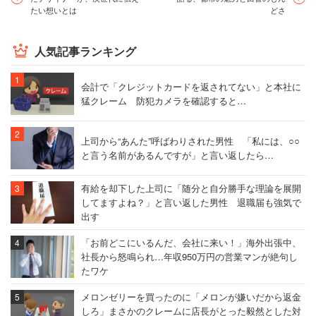
たい想いとは
どさ
人気記事ランキング
会計で「クレジットカードを返されてない」と本社に
猛クレーム 防犯カメラを確認すると…
上司から“あんた”呼ばわりされた男性 「私には、○○
と言う名前があるんですが」と言い返したら…
有給を却下した上司に「随分と自分勝手な理論を展開
してますよね？」と言い返した男性 退職届も強気で
出す
「お前どこにいるんだ、会社に来い！」海外出張中、
社長から怒鳴られ…年収950万円の営業マンが絶句し
たワケ
メロンゼリーを買ったのに「メロンが嫌いだから返金
しろ」まさかのクレームに店長がとった毅然とした対