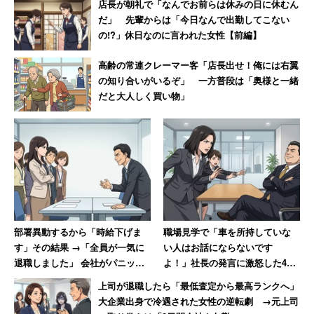
店長が朝礼で「なんでお前らは休みの日に休むん
だ」 先輩からは「今日なんで出勤してこない
の!?」休日なのに言われた女性【前編】
高齢の常連クレーマー客「店長出せ！俺には右翼
の知り合いがいるぞ」 一方普段は「奥様と一緒
だと大人しく買い物」
部署異動するから「時給下げま
職場見学で「車を所持していな
す」その結果 →「全員が一気に
い人はお話にならないです
退職しました」 会社がパニック
よ！」社長の発言に激怒した40
に陥った話
代女性「お言葉ですが」と猛抗
上司が退職したら「最低査定から最高ランクへ」
議して辞退
大企業出身で冷遇された女性の逆転劇 →元上司