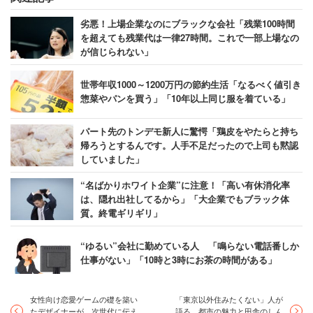
劣悪！上場企業なのにブラックな会社「残業100時間
を超えても残業代は一律27時間。これで一部上場なの
が信じられない」
世帯年収1000～1200万円の節約生活「なるべく値引き
惣菜やパンを買う」「10年以上同じ服を着ている」
パート先のトンデモ新人に驚愕「鶏皮をやたらと持ち
帰ろうとするんです。人手不足だったので上司も黙認
していました」
“名ばかりホワイト企業”に注意！「高い有休消化率
は、隠れ出社してるから」「大企業でもブラック体
質。終電ギリギリ」
“ゆるい”会社に勤めている人 「鳴らない電話番しか
仕事がない」「10時と3時にお茶の時間がある」
女性向け恋愛ゲームの礎を築い
「東京以外住みたくない」人が
たデザイナーが、次世代に伝え
語る、都市の魅力と田舎のしん