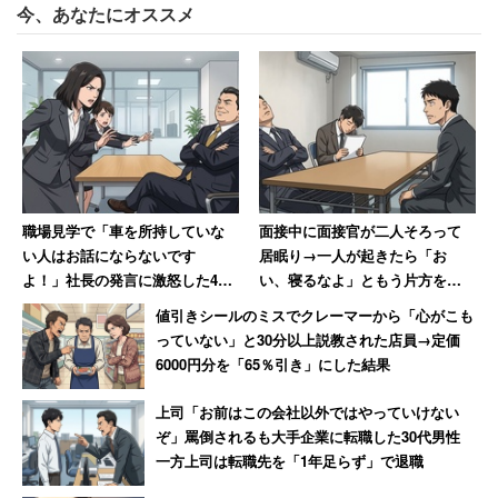
今、あなたにオススメ
職場見学で「車を所持していな
面接中に面接官が二人そろって
い人はお話にならないです
居眠り→一人が起きたら「お
よ！」社長の発言に激怒した40
い、寝るなよ」ともう片方を起
代女性「お言葉ですが」と猛抗
こして「何事もなかったかのよ
値引きシールのミスでクレーマーから「心がこも
議して辞退
うに再開」
っていない」と30分以上説教された店員→定価
6000円分を「65％引き」にした結果
上司「お前はこの会社以外ではやっていけない
ぞ」罵倒されるも大手企業に転職した30代男性
一方上司は転職先を「1年足らず」で退職