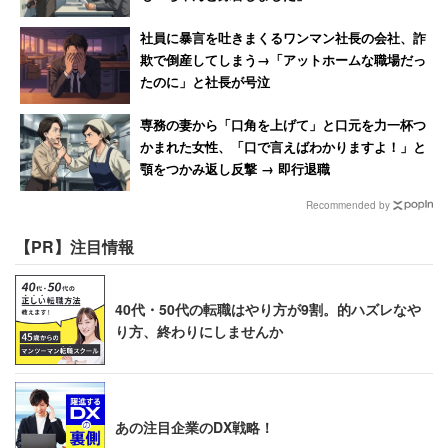
社員に暴言を吐きまくるワンマン社長の会社、詐
欺で倒産してしまう→「アットホームな職場だっ
たのに」と社長が号泣
専務の妻から「口角を上げて」と口元を力一杯つ
かまれた女性、「口で言えばわかりますよ！」と
顎をつかみ返し反撃 → 即行退職
Recommended by
【PR】注目情報
40代・50代の転職はやり方が9割。的ハズレなや
り方、終わりにしませんか
あの注目企業のDX戦略！