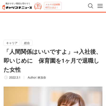
働きやすい職場を増やそう
メルマガ読者数
65万人以上！
キャリア
総合
「人間関係はいいですよ」→入社後、
即いじめに 保育園を1ヶ月で退職し
た女性
2022.3.1
Author:
林加奈