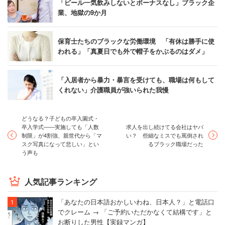
「ビール一気飲みしないとボーナスなし」ブラック企
業、地獄の9か月
保育士たちのブラックな労働環境 「有休は勝手に使
われる」「真夏日でも外で帽子をかぶるのはダメ」
「入居者から暴力・暴言を受けても、職場は何もして
くれない」介護職員が強いられた我慢
どうなる？子どもの卒入園式・
卒入学式――実施しても「人数
求人を出し続けてる会社はヤバ
制限」が4割強、親世代から「マ
い？ 些細なミスでも罵倒され
スク写真になって悲しい」とい
るブラック職場だった
う声も
人気記事ランキング
「あなたの日本語おかしいわね、日本人？」と電話口
でクレーム → 「ご予約いただかなくて結構です」と
お断りした男性【実録マンガ】