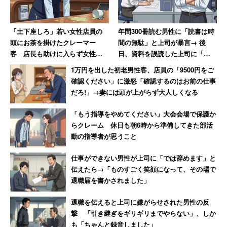
「土下座しろ」若い女性店員の
年間300冊読む男性に「読書は時
頭にお茶を掛けたクレーマー
間の無駄」と上司が暴言→ 後
客 店長も助けに入らず女性は
日、資料を誤読した上司に「時
「もうこんな会社辞めてやる」
間の無駄ですもんね！」と皮肉
1万円を出した初老男性客、店員の「9500円をご
を放つ
確認ください」に激怒「確認するのはお前の仕事
だろ!」→妻には頭が上がらず大人しくなる
「もう指導をやめてください」大会会場で保護か
らクレーム 休日も朝6時から準備してきた部活
動の指導者が思うこと
仕事ができない男性が上司に「では辞めます」と
伝えたら→「ものすごく笑顔になって、その場で
退職届を書かされました」
退職を伝えると上司に嫌がらせされた男性の反
撃 「引き継ぎをギリギリまでやらない」、しか
も「ちゃんと録音しました」