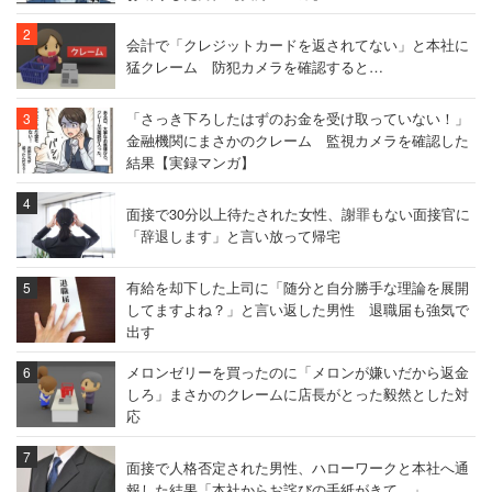
会計で「クレジットカードを返されてない」と本社に
猛クレーム 防犯カメラを確認すると…
「さっき下ろしたはずのお金を受け取っていない！」
金融機関にまさかのクレーム 監視カメラを確認した
結果【実録マンガ】
面接で30分以上待たされた女性、謝罪もない面接官に
「辞退します」と言い放って帰宅
有給を却下した上司に「随分と自分勝手な理論を展開
してますよね？」と言い返した男性 退職届も強気で
出す
メロンゼリーを買ったのに「メロンが嫌いだから返金
しろ」まさかのクレームに店長がとった毅然とした対
応
面接で人格否定された男性、ハローワークと本社へ通
報した結果「本社からお詫びの手紙がきて…」