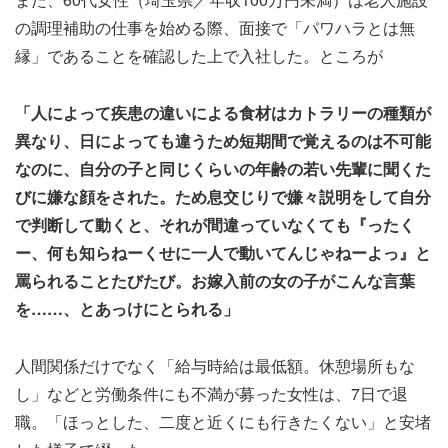
の調理補助の仕事を始める際、面接で「パワハラとは無
縁」であることを確認した上で入社した。ところが
「人によって疾患の違いによる食材はカトラリーの種類が
異なり、日によっても違うため短期間で覚えるのは不可能
なのに、自分の子と同じくらいの年齢の若い先輩に聞くた
びに嫌な顔をされた。ため息交じりで嫌々説明をして自分
で判断して動くと、それが間違っていなくても『ったく
ー、何も知らねーくせに一人で動いてんじゃねーよっ』と
罵られることたびたび。お嫁入前の女の子がこんな言葉
を……、とあっけにとられる」
人間関係だけでなく「給与時給は最低額。休憩場所もな
し」などと労働条件にも不満が募った女性は、7日で退
職。「ほっとした、二度と近くにも行きたくない」と安堵