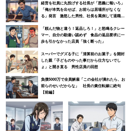
経営を社員に丸投げする社長が「恩義に報いろ」
「俺が本気を出せば、お前らは居場所がなくな
る」発言 激怒した男性、社長を罵倒して退職
【後編】
「頼んだ物と違う！返品しろ！」と怒鳴るクレー
マー、自分の勘違い認めず 食品の返品要求に一
歩も引かなかった店員「強く断った」
スーパーでグズる子に「清算前のお菓子」を開封
した親「子どものやった事だから仕方ないでし
ょ」と開き直る 男性店員の回想
負債5000万で全員解雇「この会社が潰れたら、お
前らのせいだからな」 社長の責任転嫁に絶句
【前編】