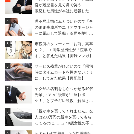
官が履歴書を見て鼻で笑う……
激怒した男性が本社に通報した結
果は
理不尽上司にムカついたので「そ
のまま事務所でエリアマネージャ
ーに電話して退職」薬局を即行で
辞めた女性【後編】
市役所のクレーマー「お前、高卒
か？」 → 高学歴男性が「院卒で
す」と答えた結果【実録マンガ】
サービス残業がひどいので「帰宅
時にタイムカードを押さないよう
に」してみた結果【再配信】
ヤクザの名刺をちらつかせる40代
先輩、ついに後輩が「座れボ
ケ！」とブチギレ説教 解雇され
た男が最後に放った言葉とは
「親が車を買ってくれません。友
人は200万円の新車を買ってもら
ってるのに……」19歳女性の不満
に厳しい声相次ぐ
わずか3日で退職した女性看護師