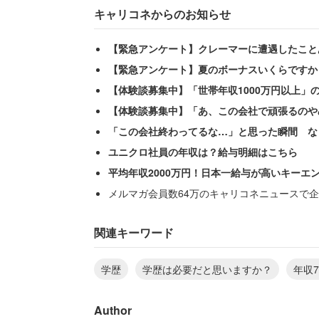
キャリコネからのお知らせ
【緊急アンケート】クレーマーに遭遇したこと
【緊急アンケート】夏のボーナスいくらですか
【体験談募集中】「世帯年収1000万円以上」
【体験談募集中】「あ、この会社で頑張るのや
「この会社終わってるな…」と思った瞬間 な
ユニクロ社員の年収は？給与明細はこちら
平均年収2000万円！日本一給与が高いキーエ
メルマガ会員数64万のキャリコネニュースで企
女性（マスコミ系／企画・マーケティング
人に対し、当時はなんと答えたか明かし
関連キーワード
学歴
学歴は必要だと思いますか？
年収7
「そういう短絡的で思考の浅い発言をし
とは大切だと思いました」
Author