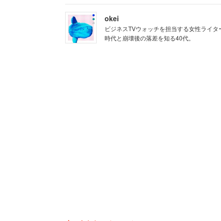
と手厳しい本音を綴る。さらに
okei
ビジネスTVウォッチを担当する女性ライタ
時代と崩壊後の落差を知る40代。
「その人の旦那さんは大学を卒業してい
東大卒で年収2000万だったら、その人
「そもそも、大抵の人は、高い年収を得
ためだけに働いている訳でもない」
と怒りを含んだ持論を展開していた。