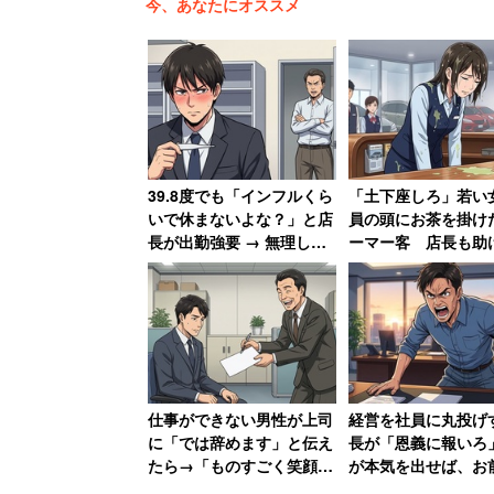
今、あなたにオススメ
39.8度でも「インフルくら
「土下座しろ」若い
いで休まないよな？」と店
員の頭にお茶を掛け
長が出勤強要 → 無理して
ーマー客 店長も助
売上一番になると「ずっと
らず女性は「もうこ
インフルでいいんじゃない
社辞めてやる」
か？」と言われて激怒した
男性
仕事ができない男性が上司
経営を社員に丸投げ
に「では辞めます」と伝え
長が「恩義に報いろ
たら→「ものすごく笑顔に
が本気を出せば、お
なって、その場で退職届を
居場所がなくなる