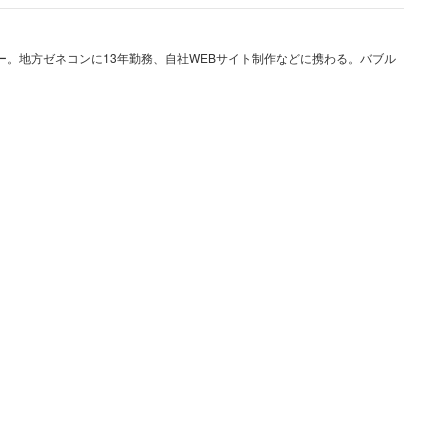
ー。地方ゼネコンに13年勤務、自社WEBサイト制作などに携わる。バブル
たらもっと稼げたかもしれないし、もしも旦那さんが
は『世の中学歴が全てだ』と言っているかもしれない」
るためだけに大学に行っている訳ではないし、お金の