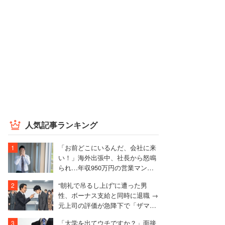
人気記事ランキング
「お前どこにいるんだ、会社に来
い！」海外出張中、社長から怒鳴
られ…年収950万円の営業マンが
絶句したワケ
“朝礼で吊るし上げ”に遭った男
性、ボーナス支給と同時に退職 →
元上司の評価が急降下で「ザマア
ミロと思いました」
「大学を出てウチですか？」面接