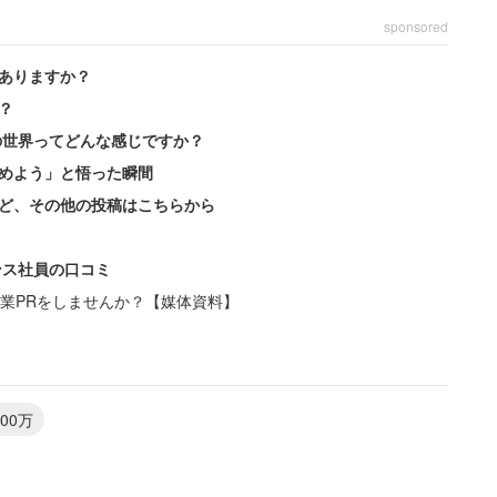
sponsored
ありますか？
？
の世界ってどんな感じですか？
めよう」と悟った瞬間
ど、その他の投稿はこちらから
ンス社員の口コミ
業PRをしませんか？【媒体資料】
・経営・管理職／正社員／年収800万円）はその友
ていないが、
00万
ないくらいの教養を身に付けるためにも大学で学ぶこ