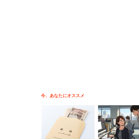
「3万ほど増額。去年62万、今年65万
てもよかったのに。資格取得のための学
業・金融・不動産／正社員・職員／年収5
一方で、ボーナス支給が「無かった」と回
「2期連続の仕事の激減、また目標見込み
省しようかと思っておりましたが、それも
と落胆を隠せない様子だ。
今、あなたにオススメ
秋田県で暮らす20代後半の男性は、まだ
分からない」として、
「従業員の数が6人から3人になってしま