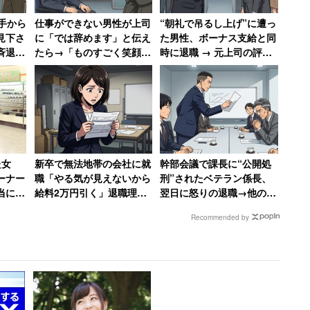
木技術職／正社員・職員／年収500万円）
手から
仕事ができない男性が上司
“朝礼で吊るし上げ”に遭っ
見下さ
に「では辞めます」と伝え
た男性、ボーナス支給と同
斉退職
たら→「ものすごく笑顔に
時に退職 → 元上司の評価
なって、その場で退職届を
が急降下で「ザマアミロと
書かされました」
思いました」
た女
新卒で無法地帯の会社に就
幹部会議で課長に“公開処
ーナー
職「やる気が見えないから
刑”されたベテラン係長、
当にむ
給料2万円引く」退職理由
翌日に怒りの退職→他の係
」
は「1000万円売り上げて
長も続々退職して「6つあ
Recommended by
ボーナス6万円」だった女
った現場は1つに」
性【後編】