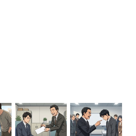
。業績が良かったから増えたが、もう少し増やしてくれ
校の資金に使います」（専門職、コンサルタント・士
50万円）
答する人も。東京都に住む40代後半の男性は、
も立たず支給無しです。家族で北海道に3年ぶりに帰
叶わず」（営業／正社員・職員／年収400万円）
支給されておらず「昨年は50万円だったが今年はまだ
ったことで、売り上げが低下しボーナスに影響がある