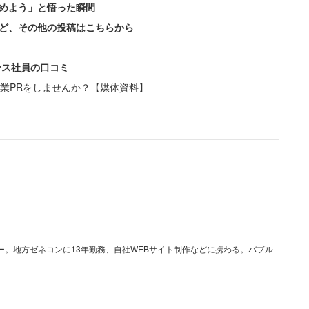
めよう」と悟った瞬間
ど、その他の投稿はこちらから
ンス社員の口コミ
業PRをしませんか？【媒体資料】
くらい」と明かすのは、東京都に住む30代後半の男
た。
思っていますが、一方でコロナと悪戦苦闘してこれだ
様を見るのは胸が痛みます。まだ自分も家族も罹って
のを見ると感染（予防）技術を更に上げねばと身の引
／年収600万円）
ー。地方ゼネコンに13年勤務、自社WEBサイト制作などに携わる。バブル
、具体的な額と使い道をこう明かす。