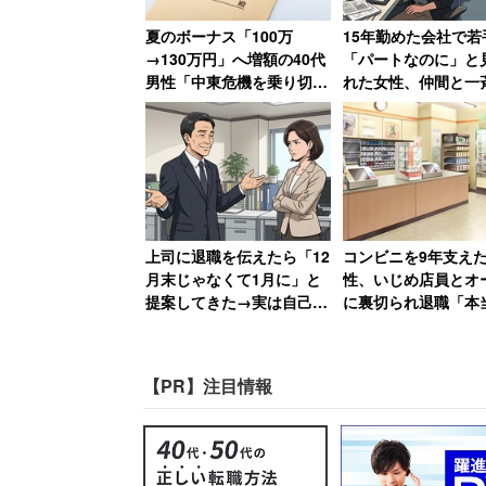
のではないかと心配している」（建築・土
夏のボーナス「100万
15年勤めた会社で若
→130万円」へ増額の40代
「パートなのに」と
と不安を吐露していた。
男性「中東危機を乗り切
れた女性、仲間と一
り」評価アップ
した結果
上司に退職を伝えたら「12
コンビニを9年支え
月末じゃなくて1月に」と
性、いじめ店員とオ
提案してきた→実は自己保
に裏切られ退職「本
身の工作、「セクハラ体質
なしい9年間でした
の上に卑怯者」と振り返る
女性
【PR】注目情報