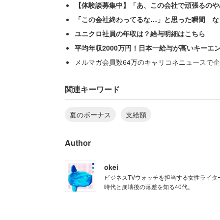
【体験談募集中】「あ、この会社で頑張るのや
「この会社終わってるな…」と思った瞬間 な
ユニクロ社員の年収は？給与明細はこちら
平均年収2000万円！日本一給与が高いキーエ
メルマガ会員数64万のキャリコネニュースで企
「病院に勤めてます。去年も今年も40万
性。複雑な胸中を次のように語ってくれ
関連キーワード
夏のボーナス
支給額
「変わらずいただけるのはありがたいと
けか……という感じです。亡くなる患者
Author
いなくて幸いですが同僚が感染している
き締まる思いです」（医療／正社員・職員
okei
ビジネスTVウォッチを担当する女性ライタ
時代と崩壊後の落差を知る40代。
同じく東京都で暮らす30代後半の女性は