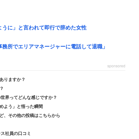
ように」と言われて即行で辞めた女性
事務所でエリアマネージャーに電話して退職」
い。初日挨拶でこんな扱いを受けた。
sponsored
ありますか？
メンバーにも紹介してくれず、一人ひとり自主的に挨
？
人が入ったら朝礼で挨拶をして紹介していました」
の世界ってどんな感じですか？
めよう」と悟った瞬間
。女性が品出しをしていると、その主任は無言で違う
ど、その他の投稿はこちらから
始めたので「このイチゴは種類が違いますが、同じ値
ンス社員の口コミ