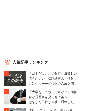
人気記事ランキング
「ゴミだよ、この銀行。爆破した
ほうがいい」伝説発言の元拓銀マ
ンはいま――その後の人生を聞い
た
「大学を出てウチですか？」面接
官が履歴書を見て鼻で笑う……
激怒した男性が本社に通報した結
果は
“朝礼で吊るし上げ”に遭った男