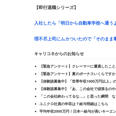
【即行退職シリーズ】
入社したら「明日から自動車学校へ通う
理不尽上司にムカついたので「そのまま
転職先の主任は問題のある人だったらし
キャリコネからのお知らせ
【緊急アンケート】クレーマーに遭遇したこと
「バイト初日なのにほかのパートの青果
【緊急アンケート】夏のボーナスいくらですか
拶して回りました。以前の職場は新しい
【体験談募集中】「世帯年収1000万円以上」
【体験談募集中】「あ、この会社で頑張るのや
仕事でもその雑な対応は変わらなかった
「この会社終わってるな…」と思った瞬間 な
種類のイチゴを持ってきて後ろに陳列し
ユニクロ社員の年収は？給与明細はこちら
段でいいんですか？」と聞くと
平均年収2000万円！日本一給与が高いキーエ