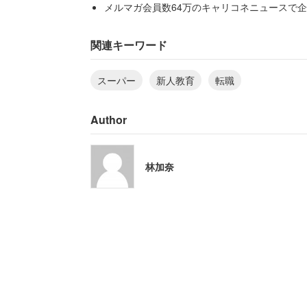
メルマガ会員数64万のキャリコネニュースで企
「そうしてほしいから置いてるのにわか
関連キーワード
と難癖をつけられる始末。女性は腹を立
スーパー
新人教育
転職
Author
「そんなペースでやって
って行ってください」
林加奈
そして2日目には「台車を2台持って来て
間を過ぎており客が入店していたので、2
という。すると
「『そんなペースでやってたら終わらな