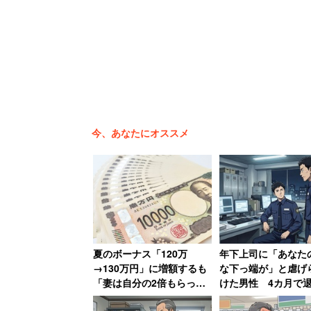
客さんのことを考えていないと思いました
と11時30分で退勤させられました。2日
ーツの切り方などを教えてくれたらいい
さすがに我慢の限界を超えた。帰宅後す
今、あなたにオススメ
「辞めて良かったです。もともと週5希望
入れてもらえなかったことも不満でした
もらえませんでしたし。あのままだとい
翌日、退職届を提出するために店舗に行
な顔しながら話を聞いていたとのことだ
夏のボーナス「120万
年下上司に「あなた
→130万円」に増額するも
な下っ端が」と虐げ
「妻は自分の2倍もらって
けた男性 4カ月で
いる」と語る年収850万円
告発して復讐を果た