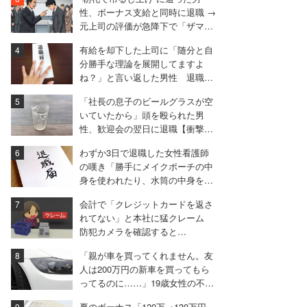
性、ボーナス支給と同時に退職 →
元上司の評価が急降下で「ザマア
ミロと思いました」
有給を却下した上司に「随分と自
分勝手な理論を展開してますよ
ね？」と言い返した男性 退職届
も強気で出す
「社長の息子のビールグラスが空
いていたから」頭を殴られた男
性、歓迎会の翌日に退職【衝撃エ
ピソード振り返り再配信】
わずか3日で退職した女性看護師
の嘆き「勝手にメイクポーチの中
身を使われたり、水筒の中身を捨
てられたり」
会計で「クレジットカードを返さ
れてない」と本社に猛クレーム
防犯カメラを確認すると…
「親が車を買ってくれません。友
人は200万円の新車を買ってもら
ってるのに……」19歳女性の不満
に厳しい声相次ぐ
夏のボーナス「120万→130万円」