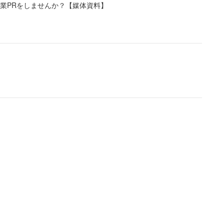
業PRをしませんか？【媒体資料】
らないんですか？」
てながらも我慢して初日の勤務を終えた。
たら終わらないんで、同時に持
売り場まで運べ」と指示されたという。すでに開店時
台同時は危険だと判断した女性は1台ずつ運んでいた
いんで、同時に持って行ってください』と言われ、お