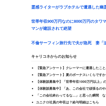
霊感ライターがラブホテルで遭遇した幽
世帯年収900万円なのに8000万円のタ
マンが建設されて絶望
不倫サーフィン旅行先で夫が急死 妻「
神奈川県の50代後半の女性（教育・保育
前、非常勤講師として高校に勤めていた
キャリコネからのお知らせ
【緊急アンケート】クレーマーに遭遇したこと
「ちょうど明日は中間試験の試験監督、
【緊急アンケート】夏のボーナスいくらですか
しましたが、試験監督を割り振る専任の
【体験談募集中】「世帯年収1000万円以上」
すか？』と電話が来て唖然としました」
【体験談募集中】「あ、この会社で頑張るのや
「この会社終わってるな…」と思った瞬間 な
女性の心境などお構いなしの専任教師に
ユニクロ社員の年収は？給与明細はこちら