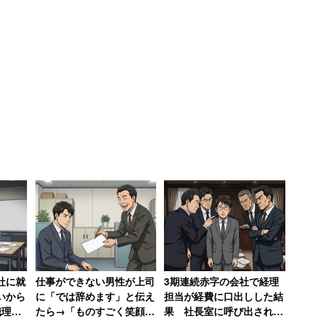
社に就
仕事ができない男性が上司
3期連続赤字の会社で経理
いから
に「では辞めます」と伝え
担当が経費に口出しした結
職理由
たら→「ものすごく笑顔に
果 社長室に呼び出されて