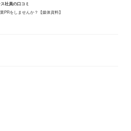
ンス社員の口コミ
かれています。その後もその専任にはいろいろ意地悪
業PRをしませんか？【媒体資料】