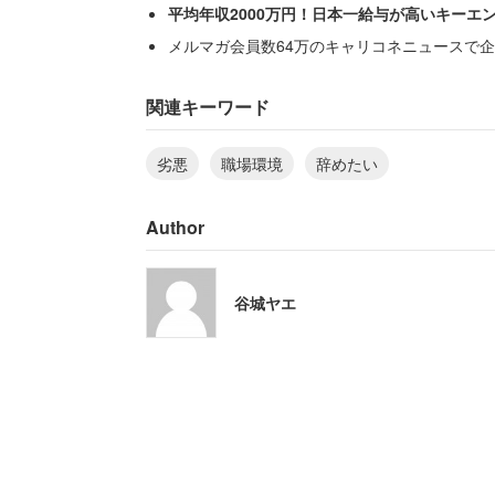
平均年収2000万円！日本一給与が高いキーエ
「非常勤講師は、とても劣悪な環境に置
メルマガ会員数64万のキャリコネニュースで企
をされ、結局私は退職しました」
関連キーワード
と切実な思いを綴った。
劣悪
職場環境
辞めたい
Author
谷城ヤエ