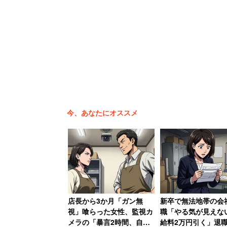
今、あなたにオススメ
店長から3か月「ガン無
新卒で無法地帯の会
視」喰らった女性、監視カ
職「やる気が見えな
メラの「暴言2時間、自転
給料2万円引く」退