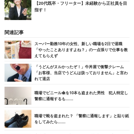
【20代既卒・フリーター】未経験から正社員を目
指す！
関連記事
スーパー勤務10年の女性、新しい職場を2日で退職
「やったことありますよね？」の一点張りで仕事を教
えてもらえず
「うどんがヌルかったぞ！」牛丼屋で衝撃クレーム
「お客様、当店でうどんは扱っておりません」と言わ
れて退店
職場でビニール傘を10本も盗まれた男性 犯人特定し
警察に通報するも……
職場で靴を盗まれた？ 「警察に通報します」と貼り紙
をしてみたら……