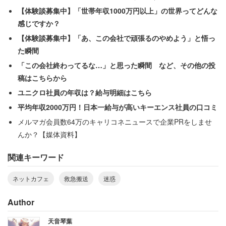
【体験談募集中】「世帯年収1000万円以上」の世界ってどんな
「他の店員が間に入ってプレゼントを断ると、泣くは喚く
感じですか？
は挙句にしゃべりながら過呼吸になるわで」
【体験談募集中】「あ、この会社で頑張るのやめよう」と悟っ
た瞬間
尋常ではない様子に当該店員は恐怖を感じただろう。一方
「この会社終わってるな…」と思った瞬間 など、その他の投
で見ていた男性は、
稿はこちらから
ユニクロ社員の年収は？給与明細はこちら
「たぶん過呼吸になったと主張するだけで、要望が通らな
平均年収2000万円！日本一給与が高いキーエンス社員の口コミ
いと過呼吸で騒いで無理やり通すことを学習してしまった
メルマガ会員数64万のキャリコネニュースで企業PRをしませ
人のようだった」
んか？【媒体資料】
関連キーワード
と違和感を覚えたようだ。真相は推測の域を出ないが、投
稿を見る限りでは確かに異様さを感じる。
ネットカフェ
救急搬送
迷惑
「救急車で搬送されて大変でした。客からは説明と土下座
Author
を要望されました。会社は守ってくれなかったようです」
天音琴葉