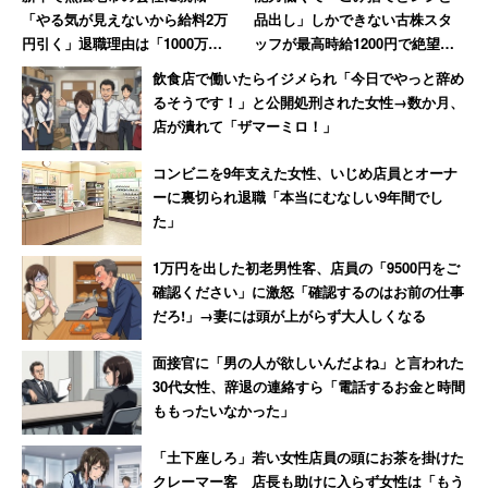
「やる気が見えないから給料2万
品出し」しかできない古株スタ
円引く」退職理由は「1000万円
ッフが最高時給1200円で絶望、
売り上げてボーナス6万円」だっ
時給が25円低い女性のやる気は
飲食店で働いたらイジメられ「今日でやっと辞め
た女性【後編】
消滅
るそうです！」と公開処刑された女性→数か月、
店が潰れて「ザマーミロ！」
コンビニを9年支えた女性、いじめ店員とオーナ
ーに裏切られ退職「本当にむなしい9年間でし
た」
1万円を出した初老男性客、店員の「9500円をご
確認ください」に激怒「確認するのはお前の仕事
だろ!」→妻には頭が上がらず大人しくなる
面接官に「男の人が欲しいんだよね」と言われた
30代女性、辞退の連絡すら「電話するお金と時間
ももったいなかった」
「土下座しろ」若い女性店員の頭にお茶を掛けた
クレーマー客 店長も助けに入らず女性は「もう