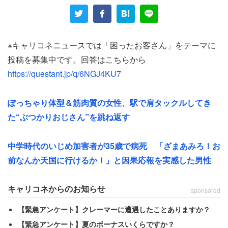
「手作りのクッキーを店員にプレゼントしようとした」
店員がクッキーの受け取りを断ったら、前述の展開になっ
※キャリコネニュースでは「困ったお客さん」をテーマに
たようだ。
投稿を募集中です。回答はこちらから
https://questant.jp/q/6NGJ4KU7
当該店員と客の性別や年齢は明かされていない。そもそも
手作りクッキーを渡すような間柄ではなかった様子。
ぽっちゃり体型＆筋肉質の女性、駅で肩タックルしてき
た“ぶつかりおじさん”を跳ね返す
「客がクッキーを渡そうとした店員は、その客に対してな
んとなくで親切にしただけだった」
中学時代のいじめ加害者が35歳で病死 「ざまあみろ！お
前なんか天国に行けるか！」と因果応報を実感した男性
客は親切心を好意と勘違いしたようだ。一方で店員にそん
なつもりはなく衝撃を受けたに違いない。しかも手作りク
キャリコネからのお知らせ
sponsored
ッキーの受け取りを拒否された客は引き下がらなかったよ
【緊急アンケート】クレーマーに遭遇したことありますか？
うだ。
【緊急アンケート】夏のボーナスいくらですか？