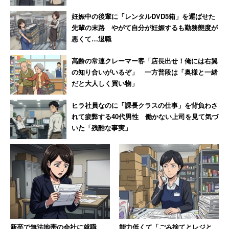
妊娠中の後輩に「レンタルDVD5箱」を運ばせた
先輩の末路 やがて自分が妊娠するも勤務態度が
悪くて…退職
高齢の常連クレーマー客「店長出せ！俺には右翼
の知り合いがいるぞ」 一方普段は「奥様と一緒
だと大人しく買い物」
ヒラ社員なのに「課長クラスの仕事」を背負わさ
れて疲弊する40代男性 働かない上司を見て気づ
いた「残酷な事実」
新卒で無法地帯の会社に就職
能力低くて「ごみ捨てとレジと