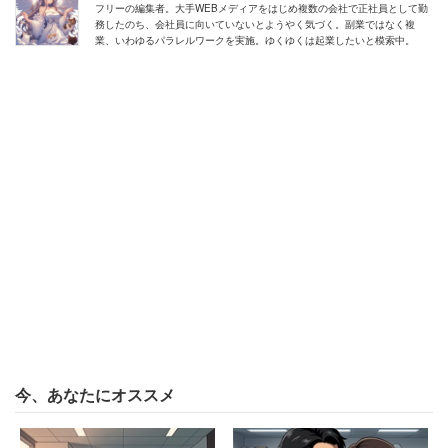
フリーの編集者。大手WEBメディアをはじめ複数の会社で正社員として勤
務したのち、会社員に向いていないとようやく気づく。副業ではなく複
これでは当該店員があまりにも不憫だ。当人はもちろん、
業、いわゆるパラレルワークを実施。ゆくゆくは起業したいと模索中。
修羅場を見ていた男性も辞めたくなったに違いない。最近
は物騒な事件も起きているから、店員の安全を考えること
も店長や会社の大事な務めだろう。
今、あなたにオススメ