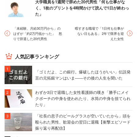
大学職員を1週間で辞めた20代男性「何も仕事がな
く、1枚のプリントを4時間かけて読んで1日が終わっ
た」
「未経験、月給30万円から」の
暇すぎる職場で「1日何も仕事が
はずが「約2万円低かった」 怒
ない日もある」 2年で限界を迎
りで辞退した20代男性
えた女性
人気記事ランキング
「ゴミだよ、この銀行。爆破したほうがいい」伝説発
言の元拓銀マンはいま――その後の人生を聞いた
わずか3日で退職した女性看護師の嘆き「勝手にメイ
クポーチの中身を使われたり、水筒の中身を捨てられ
たり」
「社長の息子のビールグラスが空いていたから」頭を
殴られた男性、歓迎会の翌日に退職【衝撃エピソード
振り返り再配信】