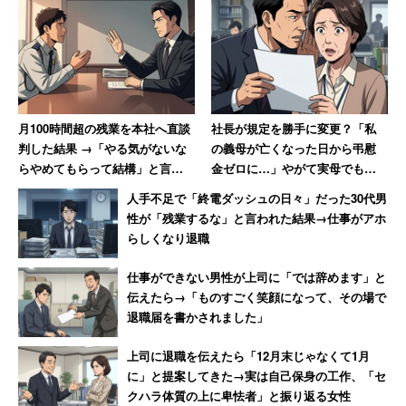
月100時間超の残業を本社へ直談
社長が規定を勝手に変更？「私
判した結果 →「やる気がないな
の義母が亡くなった日から弔慰
らやめてもらって結構」と言わ
金ゼロに…」やがて実母でもナ
れた男性
シになり呆れる女性
人手不足で「終電ダッシュの日々」だった30代男
性が「残業するな」と言われた結果→仕事がアホ
らしくなり退職
仕事ができない男性が上司に「では辞めます」と
伝えたら→「ものすごく笑顔になって、その場で
退職届を書かされました」
上司に退職を伝えたら「12月末じゃなくて1月
に」と提案してきた→実は自己保身の工作、「セ
クハラ体質の上に卑怯者」と振り返る女性