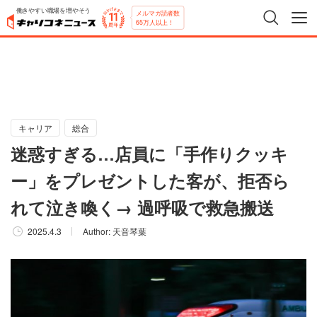
働きやすい職場を増やそう
メルマガ読者数
65万人以上！
キャリア
総合
迷惑すぎる…店員に「手作りクッキ
ー」をプレゼントした客が、拒否ら
れて泣き喚く→ 過呼吸で救急搬送
2025.4.3
Author:
天音琴葉