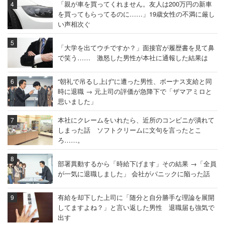
「親が車を買ってくれません。友人は200万円の新車
を買ってもらってるのに……」19歳女性の不満に厳し
い声相次ぐ
「大学を出てウチですか？」面接官が履歴書を見て鼻
で笑う…… 激怒した男性が本社に通報した結果は
“朝礼で吊るし上げ”に遭った男性、ボーナス支給と同
時に退職 → 元上司の評価が急降下で「ザマアミロと
思いました」
本社にクレームをいれたら、近所のコンビニが潰れて
しまった話 ソフトクリームに文句を言ったとこ
ろ……。
部署異動するから「時給下げます」その結果 →「全員
が一気に退職しました」 会社がパニックに陥った話
有給を却下した上司に「随分と自分勝手な理論を展開
してますよね？」と言い返した男性 退職届も強気で
出す