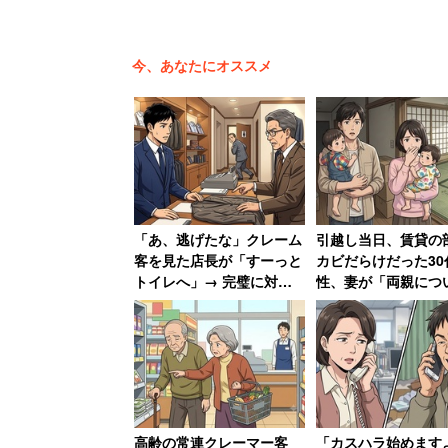
しかし年末、帰宅が遅い日が続いた娘が
で、母親は転職や婚活を視野に入れるの
今、あなたにオススメ
伝えた。
すると娘は翌日、会社に退職の意向を伝
スプレを頑張る」と言い出したという。
定ばかり入れるようになった。
「あ、逃げたな」クレーム
引越し当日、賃貸の
客を見た店長が「すーっと
カビだらけだった30
本人は「転職なんていつでもできる」「
トイレへ」→ 完璧に対応
性、妻が「両親につ
した男性、店長の“ニヤニ
る弁護士に相談しま
んてない」と考えているようだが、母親
ヤ”に呆れ果てる
と反撃した結果
は思えません」と不安が募るばかりだ。
「自分の娘ですが、どちらかと
高齢の常連クレーマー客
「カスハラ始めます