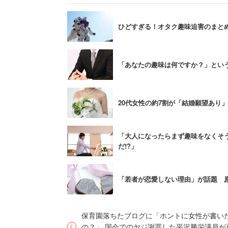
行った様子を見たといい、「家事を全部
アドバイスしている。
ひどすぎる！オタク趣味迫害のまと
また、質問者の娘は「モテない現実」を
「あなたの趣味は何ですか？」とい
ク女子」とも指摘。危機感を持たせるた
る」ことを伝え、「30代の男性と結婚し
はないかと話した。
20代女性の約7割が「結婚願望あり」
他の回答者からも「実家から叩き出して
「大人になったらまず趣味をなくそ
だ!?」
レ用品を取り上げ、きちんと話をする」
一方で、本当に娘に結婚してもらいたい
「若者が恋愛しない理由」が話題 
も。趣味の合いそうな人のいる「アニメ
るのではないかとの意見もあがっていた
保育園落ちたブログに「ホントに女性が書い
の？」 国会でのヤジ謝罪した平沢勝栄議員が