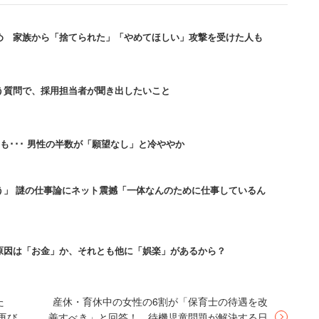
やらせれば面倒になって再就職すると思いますよ」と
め 家族から「捨てられた」「やめてほしい」攻撃を受けた人も
直視したくないだけの「婚活したくない典型的なオタ
う質問で、採用担当者が聞き出したいこと
めに「男性は同年代の女性をババアだと思う傾向があ
たければ今のうちしかない」と主張するのがいいので
も･･･ 男性の半数が「願望なし」と冷ややか
、独り暮らしをさせるべき」「寝てる間に一度コスプ
う」 謎の仕事論にネット震撼「一体なんのために仕事しているん
といった声が出ており、娘に厳しい見方が相次いだ。
なら、母親が縁談を探してくるのがいい、という提案
原因は「お金」か、それとも他に「娯楽」があるから？
・オタク系の婚活」への参加を勧めてみることが出来
。
た
産休・育休中の女性の6割が「保育士の待遇を改
再び
善すべき」と回答！ 待機児童問題が解決する日