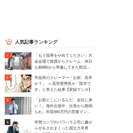
人気記事ランキング
「もう指導をやめてください」大
会会場で保護からクレーム 休日
も朝6時から準備してきた部活動
の指導者が思うこと
市役所のクレーマー「お前、高卒
か？」 → 高学歴男性が「院卒で
す」と答えた結果【実録マンガ】
「お前どこにいるんだ、会社に来
い！」海外出張中、社長から怒鳴
られ…年収950万円の営業マンが
絶句したワケ
学歴コンプのパワハラ上司に嫌が
らせをされまくった国立大卒男