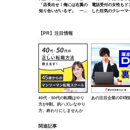
にも他人から見れば可愛い子で
「店長出せ！俺には右翼の
電話受付の女性もド
としていないのか、どちらにせ
知り合いがいるぞ」 一方
した狂気のクレー
普段は「奥様と一緒だと大
「この人大丈夫か」
人しく買い物」
【PR】注目情報
趣味を否定したいわけではなく、今だけ
に）現実をちゃんと見てくれるようにす
いる。
「実家から叩き出す」「
う強硬案も
40代・50代の転職はやり
あの注目企業のDX戦
方が9割。的ハズレなやり
方、終わりにしませんか
この相談のベストアンサーとなったのは
関連記事
職しないなら家事をやれ。家事をしない