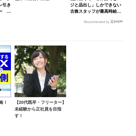
はありません。現実が見えていないのか、見よう
ン引き
ジと品出し」しかできない
よこのままでは危険だと感じています」
マー
古株スタッフが最高時給
と絶句
1200円で絶望、時給が25
Recommended by
円低い女性のやる気は消滅
止めてもらうことはできないかと考えており、「（娘
るにはどう話をすればよいでしょうか？」と相談して
コスプレ用品取り上げる」とい
略！
【20代既卒・フリーター】
未経験から正社員を目指
す！
、娘に家事を全部やらせるべきとの提案だ。親に「就
なら就職しろ！」と言われた知人が、ハローワークに