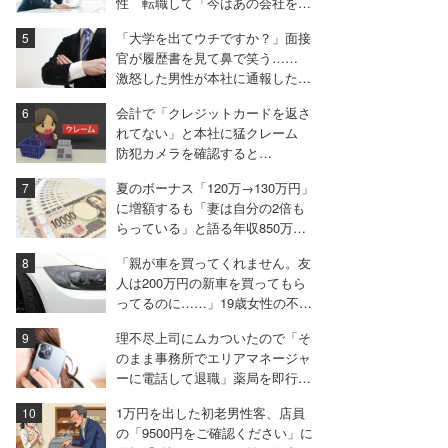
性 転職して「今はあの会社を使
う側になった」と立場逆転
「大学を出てウチですか？」面接
官が履歴書を見て鼻で笑う……
激怒した男性が本社に通報した結
果は
会計で「クレジットカードを返さ
れてない」と本社に猛クレーム
防犯カメラを確認すると…
夏のボーナス「120万→130万円」
に増額するも「妻は自分の2倍も
らっている」と語る年収850万円
の30代男性
「親が車を買ってくれません。友
人は200万円の新車を買ってもら
ってるのに……」19歳女性の不満
に厳しい声相次ぐ
理不尽上司にムカついたので「そ
のまま事務所でエリアマネージャ
ーに電話して退職」薬局を即行で
辞めた女性【後編】
1万円を出した初老男性客、店員
の「9500円をご確認ください」に