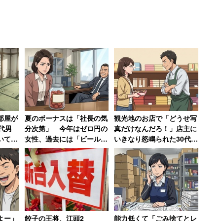
、泣きながら「仕事がしんどい」と漏らした。そこ
もありだとし、「仕事を辞めるのも１つの選択肢」と
え、家族には「しばらくは無職か、バイトしながらコ
その後、転職活動はせずにコスプレやアニメ関連の予
部屋が
夏のボーナスは「社長の気
観光地のお店で「どうせ写
代男
分次第」 今年はゼロ円の
真だけなんだろ！」店主に
いずれ結婚するだろうから、別に正社員である必要な
いてい
女性、過去には「ビールや
いきなり怒鳴られた30代女
すね」
梅干し」の現物支給の年も
性、何も買わずに怒りの退
は「このご時世、そんな簡単に転職も結婚もできると
店【前編】
いえばふくよかで無愛想な顔をしており、お世辞
よー」
餃子の王将、江頭2
能力低くて「ごみ捨てとレ