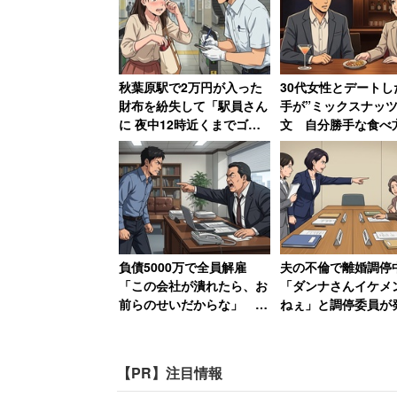
「年収が上がった」と回答した人に前職か
秋葉原駅で2万円が入った
30代女性とデートし
49％が「賞与額」と回答。一方、「年収が
財布を紛失して「駅員さん
手が”ミックスナッツ
「福利厚生・諸手当」と答えた。
に 夜中12時近くまでゴミ
文 自分勝手な食べ
箱をひっくり返してもらい
ン引きし「子供じゃ
ました」 30年後も忘れら
だから」と注意した
具体的な年収の変動額は、上り幅・下がり
れない話
29％、下がった人では19％）が最多だっ
う人も9％いた。
負債5000万で全員解雇
夫の不倫で離婚調停
年収が上がった人に「年収を上げるため
「この会社が潰れたら、お
「ダンナさんイケメ
前らのせいだからな」 社
ねぇ」と調停委員
活かせるポジションであること」（60％
長の責任転嫁に絶句【前
50代女性が激怒した
（37％）、「スカウトオファーから選ぶ
編】
すぎる一言
と」（19％）、「管理職募集であること
【PR】注目情報