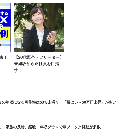
力は何か」も聞いた。コンセプチュアルスキルで
質をつかみ言葉で表わす）」（53％）、「類推
する）」（45％）、「意味化（ビジョンを描
略！
【20代既卒・フリーター】
未経験から正社員を目指
ン能力」（76％）、「リーダーシップ（統率力、調
す！
ンスキル（提案力）」（46％）、テクニカルスキルで
（64％）、「語学力」（42％）となった。
りの年収になる可能性は50％未満？ 「横ばい～50万円上昇」が多い
時に「家族の反対」経験 年収ダウンで嫁ブロック発動が多数