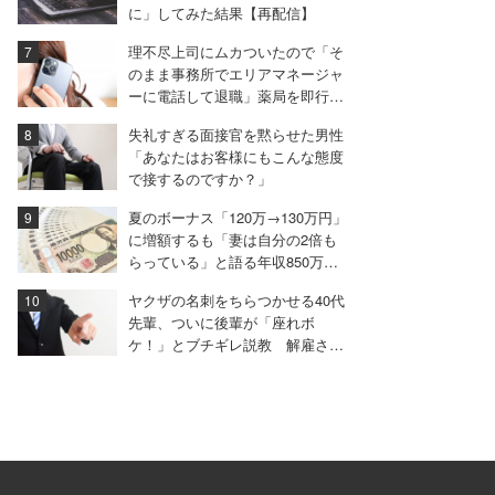
に」してみた結果【再配信】
理不尽上司にムカついたので「そ
のまま事務所でエリアマネージャ
ーに電話して退職」薬局を即行で
辞めた女性【後編】
失礼すぎる面接官を黙らせた男性
「あなたはお客様にもこんな態度
で接するのですか？」
夏のボーナス「120万→130万円」
に増額するも「妻は自分の2倍も
らっている」と語る年収850万円
の30代男性
ヤクザの名刺をちらつかせる40代
先輩、ついに後輩が「座れボ
ケ！」とブチギレ説教 解雇され
た男が最後に放った言葉とは