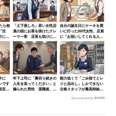
ら何が変わったかを聞くと、83％が「基本給」、
たら相
「土下座しろ」若い女性店
自分の誕生日にケーキを買
下がった」人（32％）は62％が「賞与額」、30％が
”注
員の頭にお茶を掛けたクレ
いに行った50代女性、店員
方にド
ーマー客 店長も助けに入
に「お祝いしてくれる人い
ないん
らず女性は「もうこんな会
ないんですか？」と言われ
男性
社辞めてやる」
て絶句
幅いずれも、「100～149万円」（上がった人：
た。しかし下がった人の中には「500万円以上」とい
中に
年下上司に「裏切り続きの
能力低くて「ごみ捨てとレ
に転職時に意識したこと」を聞くと、1位は「経験が
ンです
人生を送ってください」と
ジと品出し」しかできない
が発言
煽られた男性 退職後、元
古株スタッフが最高時給
）で、以降「将来性がある企業・業界であること」
無神経
職場にパワハラ証拠USBを
1200円で絶望、時給が25
」（23％）、以降「年収交渉が可能な企業であるこ
Recommended by
送付した結果【後編】
円低い女性のやる気は消滅
」（17％）と続く。