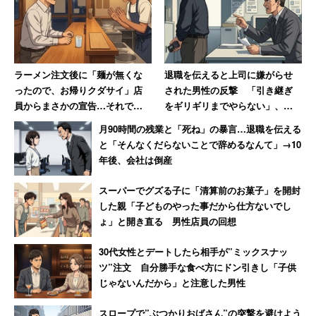
ラーメン注文後に「麺が無くな
退職を伝えると上司に嫌がらせ
ったので、お帰りクダサイ」店
された男性の反撃 「引き継ぎ
員からまさかの宣告…それでも
をギリギリまでやらない」、し
40代男性が怒らなかった理由
かも「ちゃんと録音しました」
月90時間の残業と「死ね」の暴言…退職を伝える
と「そんなくだらないことで辞めるなんて」→10
年後、会社は倒産
スーパーでグズる子に「清算前のお菓子」を開封
した親「子どものやった事だから仕方ないでし
ょ」と開き直る 男性店員の回想
30代女性とデートしたら相手が”ミックスナッ
ツ”注文 自分勝手な食べ方にドン引きし「子供
じゃないんだから」と注意した男性
スロープで”ぶつかりおばさん”の突撃を避けよう