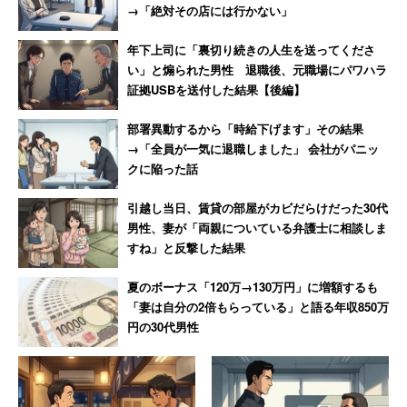
→「絶対その店には行かない」
年下上司に「裏切り続きの人生を送ってくださ
い」と煽られた男性 退職後、元職場にパワハラ
証拠USBを送付した結果【後編】
部署異動するから「時給下げます」その結果
→「全員が一気に退職しました」 会社がパニッ
クに陥った話
引越し当日、賃貸の部屋がカビだらけだった30代
男性、妻が「両親についている弁護士に相談しま
すね」と反撃した結果
夏のボーナス「120万→130万円」に増額するも
「妻は自分の2倍もらっている」と語る年収850万
円の30代男性