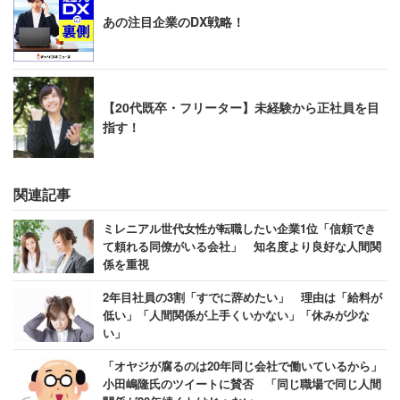
あの注目企業のDX戦略！
【20代既卒・フリーター】未経験から正社員を目
指す！
関連記事
ミレニアル世代女性が転職したい企業1位「信頼でき
て頼れる同僚がいる会社」 知名度より良好な人間関
係を重視
2年目社員の3割「すでに辞めたい」 理由は「給料が
低い」「人間関係が上手くいかない」「休みが少な
い」
「オヤジが腐るのは20年同じ会社で働いているから」
小田嶋隆氏のツイートに賛否 「同じ職場で同じ人間