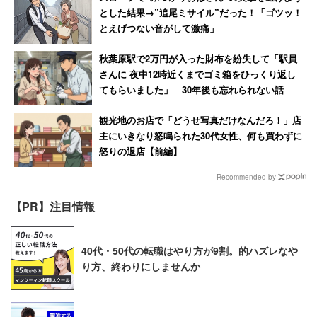
とした結果→”追尾ミサイル”だった！「ゴツッ！
とえげつない音がして激痛」
秋葉原駅で2万円が入った財布を紛失して「駅員
さんに 夜中12時近くまでゴミ箱をひっくり返し
てもらいました」 30年後も忘れられない話
観光地のお店で「どうせ写真だけなんだろ！」店
主にいきなり怒鳴られた30代女性、何も買わずに
怒りの退店【前編】
Recommended by
【PR】注目情報
40代・50代の転職はやり方が9割。的ハズレなや
り方、終わりにしませんか