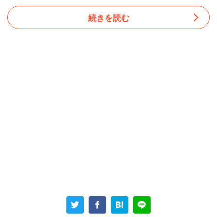
続きを読む
「転職理由によって、転職後の満足度に差が出ると思う」
と答えた人に、転職後の満足度が高くなる傾向にある転職
理由を聞いた。1位は「専門スキルや知識を発揮したい」
（44％）だった。具体的には、