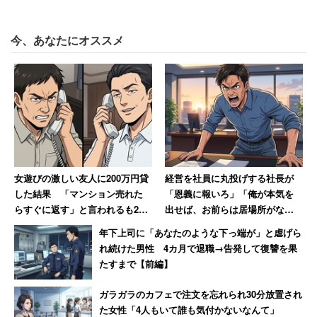
という意見が挙がった。3位以降、「報酬をあげたい」
（33％）、「評価に納得できない」（26％）、「社内で
今、あなたにオススメ
希望する部署・仕事に異動できない」「仕事の進め方が合
わない」（同15％）と続く。
女遊びの激しい友人に200万円貸
経営を社員に丸投げする社長が
した結果 「マンション売れた
「恩義に報いろ」「俺が本気を
らすぐに返す」と言われるも20
出せば、お前らは居場所がなく
年間踏み倒され続ける→絶縁
なる」発言 激怒した男性、社
年下上司に「あなたのような下っ端が」と虐げら
長を罵倒して退職【後編】
れ続けた男性 4カ月で退職→告発して復讐を果
たすまで【前編】
ガラガラのカフェで注文を忘れられ30分放置され
た女性「4人もいて誰も気付かないなんて」