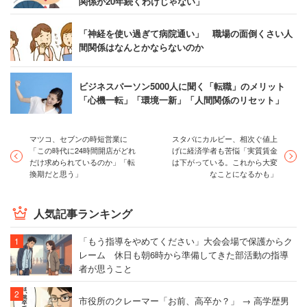
関係が20年続くわけじゃない」
「神経を使い過ぎて病院通い」 職場の面倒くさい人
間関係はなんとかならないのか
ビジネスパーソン5000人に聞く「転職」のメリット
「心機一転」「環境一新」「人間関係のリセット」
マツコ、セブンの時短営業に
スタバにカルビー、相次ぐ値上
「この時代に24時間開店がどれ
げに経済学者も苦悩「実質賃金
だけ求められているのか」「転
は下がっている。これから大変
換期だと思う」
なことになるかも」
人気記事ランキング
「もう指導をやめてください」大会会場で保護からク
レーム 休日も朝6時から準備してきた部活動の指導
者が思うこと
市役所のクレーマー「お前、高卒か？」 → 高学歴男