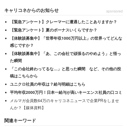
キャリコネからのお知らせ
sponsored
「自身の強みや、できる仕事、やりたい仕事が明確
な方は、その理由で会社選びをされて入社を決意さ
【緊急アンケート】クレーマーに遭遇したことありますか？
れるので、うまくいくケースが多いです」
【緊急アンケート】夏のボーナスいくらですか？
「自身のスキルを活かせる環境へ転職するので、仕
【体験談募集中】「世帯年収1000万円以上」の世界ってどんな
事上のギャップは生まれにくい」
感じですか？
【体験談募集中】「あ、この会社で頑張るのやめよう」と悟っ
た瞬間
といった声が寄せられた。
「この会社終わってるな…」と思った瞬間 など、その他の投
稿はこちらから
2位以降、「報酬をあげたい」（42％）、「仕事の領域を
ユニクロ社員の年収は？給与明細はこちら
広げたい」（31％）、「今後成長できるイメージが持てな
平均年収2000万円！日本一給与が高いキーエンス社員の口コミ
い」（19％）、「職場の人間関係が合わない」
メルマガ会員数64万のキャリコネニュースで企業PRをしませ
（18％）、「会社の将来に不安を感じる」（17％）と続
んか？【媒体資料】
く。
関連キーワード