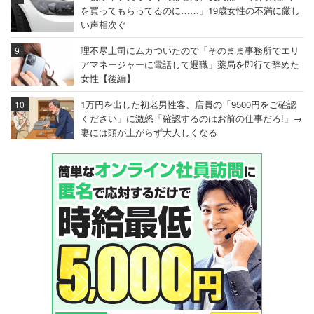
を買ってもらってるのに……」19歳女性の不満に厳し
い声相次ぐ
理不尽上司にムカついたので「そのまま事務所でエリ
アマネージャーに電話して退職」薬局を即行で辞めた
女性【後編】
1万円を出した初老男性客、店員の「9500円をご確認
ください」に激怒「確認するのはお前の仕事だろ!」→
妻には頭が上がらず大人しくなる