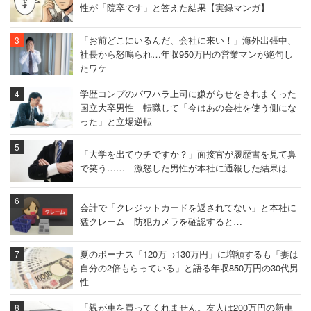
性が「院卒です」と答えた結果【実録マンガ】
「お前どこにいるんだ、会社に来い！」海外出張中、
社長から怒鳴られ…年収950万円の営業マンが絶句し
たワケ
学歴コンプのパワハラ上司に嫌がらせをされまくった
国立大卒男性 転職して「今はあの会社を使う側にな
った」と立場逆転
「大学を出てウチですか？」面接官が履歴書を見て鼻
で笑う…… 激怒した男性が本社に通報した結果は
会計で「クレジットカードを返されてない」と本社に
猛クレーム 防犯カメラを確認すると…
夏のボーナス「120万→130万円」に増額するも「妻は
自分の2倍もらっている」と語る年収850万円の30代男
性
「親が車を買ってくれません。友人は200万円の新車