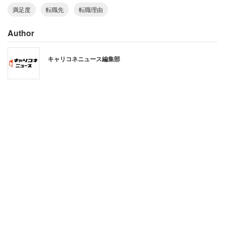
満足度
転職先
転職理由
「人間関係の悪さは自らに起因。自己改善が
図れない人は、また不満を持つことに」
Author
キャリコネニュース編集部
一方、転職後の満足度が低くなる傾向にある転職理由の上
位2つは「上司と合わない」（42％）、「職場の人間関係
が合わない」（40％）と人間関係に関することが占めた。
転職コンサルタントからは、
「人間関係の悪さは自らに起因しているところもあ
るため、他責で自己改善が図れない人は、結局また
不満を持つことになる」
「上司や同僚の性格までは、面接などで判断しにく
いため」