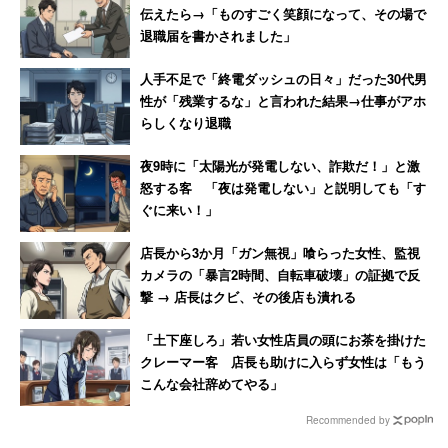
伝えたら→「ものすごく笑顔になって、その場で
退職届を書かされました」
人手不足で「終電ダッシュの日々」だった30代男
性が「残業するな」と言われた結果→仕事がアホ
らしくなり退職
夜9時に「太陽光が発電しない、詐欺だ！」と激
怒する客 「夜は発電しない」と説明しても「す
ぐに来い！」
店長から3か月「ガン無視」喰らった女性、監視
カメラの「暴言2時間、自転車破壊」の証拠で反
撃 → 店長はクビ、その後店も潰れる
「土下座しろ」若い女性店員の頭にお茶を掛けた
クレーマー客 店長も助けに入らず女性は「もう
こんな会社辞めてやる」
Recommended by