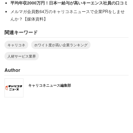
平均年収2000万円！日本一給与が高いキーエンス社員の口コミ
キャリア支援制度などを整備している。
メルマガ会員数64万のキャリコネニュースで企業PRをしませ
んか？【媒体資料】
2013年から積極的に働き方改革に取り組んでおり、生産
関連キーワード
性を重視する「スマートワーク」をスタート。年間労働時
間の上限を設定した結果、取り組み前より休日出勤や深夜
キャリコネ
ホワイト度が高い企業ランキング
労働時間を大幅に削減させながら、時間あたり労働生産性
人材サービス業界
を上げることに成功した。
Author
女性の活躍も推進しており、2018年度の管理職に占める
女性の割合は42.1％、係長級にある女性の割合は63.8％に
キャリコネニュース編集部
も達している。また、LGBTなどの性的マイノリティへの
取り組みの評価指標「PRIDE指標」において、人材派遣会
社としては初のゴールドを受賞している。