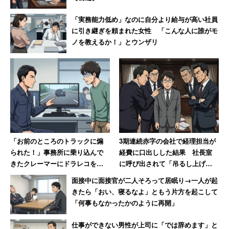
「実務能力低め」なのに自分より給与が高い社員
に引き継ぎを頼まれた女性 「こんな人に誰がモ
ノを教えるか！」とウンザリ
「お前のところのトラックに煽
3期連続赤字の会社で経理担当が
られた！」事務所に乗り込んで
経費に口出しした結果 社長室
きたクレーマーにドラレコを見
に呼び出されて「吊るし上げ」
せた結果→蛇行運転が発覚し
→退職
面接中に面接官が二人そろって居眠り→一人が起
「逃げるように去っていった」
きたら「おい、寝るなよ」ともう片方を起こして
「何事もなかったかのように再開」
仕事ができない男性が上司に「では辞めます」と