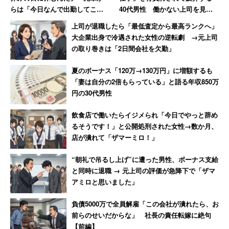
らは「今日なんで出勤してこな
40代男性 働かない上司を見て
いの!?」休日なのに言われた女性
気づいた「残酷な事実」
上司が退職したら「最低査定から最高ランクへ」
【前編】
大企業出身で冷遇された女性の逆転劇 →元上司
の取り巻きは「2日間会社を欠勤」
夏のボーナス「120万→130万円」に増額するも
「妻は自分の2倍もらっている」と語る年収850万
円の30代男性
飲食店で働いたらイジメられ「今日でやっと辞め
るそうです！」と公開処刑された女性→数か月、
店が潰れて「ザマーミロ！」
“朝礼で吊るし上げ”に遭った男性、ボーナス支給
と同時に退職 → 元上司の評価が急降下で「ザマ
アミロと思いました」
負債5000万で全員解雇「この会社が潰れたら、お
前らのせいだからな」 社長の責任転嫁に絶句
【前編】