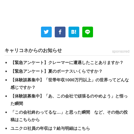
1位「リクルートスタッフィング」の働く環境に関して
は、
「産休・育休は取りやすい環境です。実際に、産休
を経て復帰される女性社員の方も多くいます。小さ
キャリコネからのお知らせ
sponsored
いお子さんがいる女性社員は、短時間勤務を選ぶこ
とができるので、仕事をしながらお子さんを迎えに
【緊急アンケート】クレーマーに遭遇したことありますか？
行くこともできます」（その他の職種／40代後半女
【緊急アンケート】夏のボーナスいくらですか？
性／年収400万円／2015年度）
【体験談募集中】「世帯年収1000万円以上」の世界ってどんな
感じですか？
【体験談募集中】「あ、この会社で頑張るのやめよう」と悟っ
といった
口コミ
が寄せられている。同社は、リクルートグ
た瞬間
ループに属し、人材派遣・紹介予定派遣サービスを展開。
「この会社終わってるな…」と思った瞬間 など、その他の投
全国に38拠点を有し、登録スタッフ数は2019年5月時点で
稿はこちらから
約98万人だ。社員の能力開発・向上に注力しており、必要
ユニクロ社員の年収は？給与明細はこちら
なスキルを習得可能な研修制度、通信教育の受講料補助、