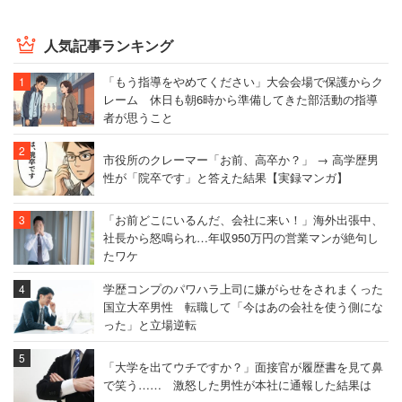
人気記事ランキング
「もう指導をやめてください」大会会場で保護からク
レーム 休日も朝6時から準備してきた部活動の指導
者が思うこと
市役所のクレーマー「お前、高卒か？」 → 高学歴男
性が「院卒です」と答えた結果【実録マンガ】
「お前どこにいるんだ、会社に来い！」海外出張中、
社長から怒鳴られ…年収950万円の営業マンが絶句し
たワケ
学歴コンプのパワハラ上司に嫌がらせをされまくった
国立大卒男性 転職して「今はあの会社を使う側にな
った」と立場逆転
「大学を出てウチですか？」面接官が履歴書を見て鼻
で笑う…… 激怒した男性が本社に通報した結果は