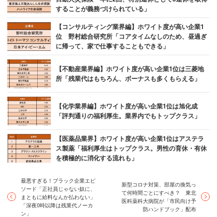
することが義務づけられている」
【コンサルティング業界編】ホワイト度が高い企業1
位 野村総合研究所「コアタイムなしのため、昼過ぎ
に帰って、家で仕事することもできる」
【不動産業界編】ホワイト度が高い企業1位は三菱地
所「残業代はもちろん、ボーナスも多くもらえる」
【化学業界編】ホワイト度が高い企業1位は旭化成
「評判通りの福利厚生。業界内でもトップクラス」
【医薬品業界】ホワイト度が高い企業1位はアステラ
ス製薬「福利厚生はトップクラス。男性の育休・有休
を積極的に消化する流れも」
最悪すぎる！ブラック企業エピ
新型コロナ対策、部屋の換気っ
ソード「正社員じゃない奴に、
て何時間ごとにすべき？ 東北
まともに給料なんか払わない」
医科薬科大病院が「市民向け予
「深夜0時以降は残業代ノーカ
防ハンドブック」配布
ン」