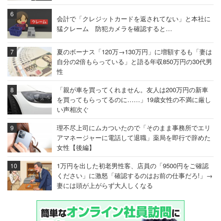
会計で「クレジットカードを返されてない」と本社に
猛クレーム 防犯カメラを確認すると…
夏のボーナス「120万→130万円」に増額するも「妻は
自分の2倍もらっている」と語る年収850万円の30代男
性
「親が車を買ってくれません。友人は200万円の新車
を買ってもらってるのに……」19歳女性の不満に厳し
い声相次ぐ
理不尽上司にムカついたので「そのまま事務所でエリ
アマネージャーに電話して退職」薬局を即行で辞めた
女性【後編】
1万円を出した初老男性客、店員の「9500円をご確認
ください」に激怒「確認するのはお前の仕事だろ!」→
妻には頭が上がらず大人しくなる