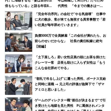
円」に増額するも「妻は自分の2
年は転職して50万円」だった50
倍もらっている」と語る年収850
代男性 「今までの働きは一体
多くの子どもを見てきた経験上、「学習系動画アプリで
万円の30代男性
何だったんだ…」という人も
「完全年功序列」の会社で”やる気崩壊” 仕事中
『ちゃんと勉強ができる』子どもは、感覚的に偏差値55以
に犬の散歩、客が来ても無視する異常事態で「若
い社員が毎年辞めていきます」
上だ」と考えてます。もちろん偏差値55で明確には分けら
れませんが、この偏差値近辺からどうしても「理解力」か
負債5000万で全員解雇「この会社が潰れたら、お
「集中力」のどちらかで限界があるように感じます。
前らのせいだからな」 社長の責任転嫁に絶句
【前編】
学習系動画は分かりやすく説明してくれますが、「受動的
「土下座しろ」若い女性店員の頭にお茶を掛けた
に聞くのではなく、頭を使って理解しにいく姿勢」が必要
クレーマー客 店長も助けに入らず女性は「もう
です。停止や繰り返しができると言っても「理解するには
こんな会社辞めてやる」
一定の力」が欠かせません。
“朝礼で吊るし上げ”に遭った男性、ボーナス支給
と同時に退職 → 元上司の評価が急降下で「ザマ
また、60分から90分の動画を見てノートにまとめ、問題
アミロと思いました」
を解くことに、相当に集中力を要します。目の前に人がい
ゲームのディレクター職“後任が決まるまで“で引
ると、人間は「見られている」「何か言われる・思われ
き受けたら地獄を見た男性 Pに罵倒されメンタ
る」と程よい緊張感があり、集中力が続きやすいですが、
ル崩壊、自宅にも押しかけられ「恐ろしい経験で