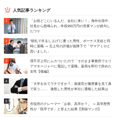
人気記事ランキング
「お前どこにいるんだ、会社に来い！」海外出張中、
社長から怒鳴られ…年収950万円の営業マンが絶句し
たワケ
“朝礼で吊るし上げ”に遭った男性、ボーナス支給と同
時に退職 → 元上司の評価が急降下で「ザマアミロと
思いました」
理不尽上司にムカついたので「そのまま事務所でエリ
アマネージャーに電話して退職」薬局を即行で辞めた
女性【後編】
「大学を出てウチですか？」面接官が履歴書を見て鼻
で笑う…… 激怒した男性が本社に通報した結果は
市役所のクレーマー「お前、高卒か？」 → 高学歴男
性が「院卒です」と答えた結果【実録マンガ】