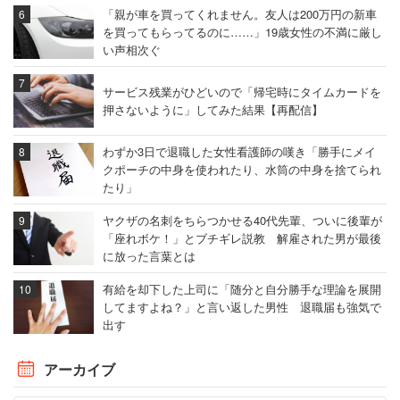
「親が車を買ってくれません。友人は200万円の新車
を買ってもらってるのに……」19歳女性の不満に厳し
い声相次ぐ
サービス残業がひどいので「帰宅時にタイムカードを
押さないように」してみた結果【再配信】
わずか3日で退職した女性看護師の嘆き「勝手にメイ
クポーチの中身を使われたり、水筒の中身を捨てられ
たり」
ヤクザの名刺をちらつかせる40代先輩、ついに後輩が
「座れボケ！」とブチギレ説教 解雇された男が最後
に放った言葉とは
有給を却下した上司に「随分と自分勝手な理論を展開
してますよね？」と言い返した男性 退職届も強気で
出す
アーカイブ