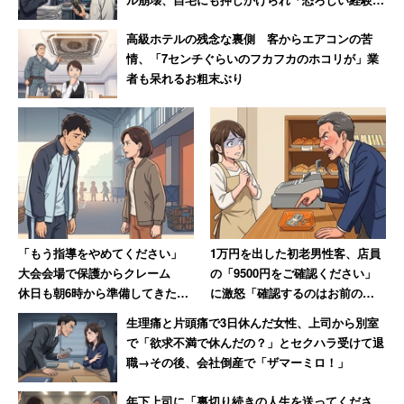
動画となるとその緊張感が落ちてしまいがちです。成績が
した」
高級ホテルの残念な裏側 客からエアコンの苦
中・下位の子どもは、勉強への苦手意識が大きいことが多
情、「7センチぐらいのフカフカのホコリが」業
く、人がいないと集中力が続かないということに繋がりや
者も呆れるお粗末ぶり
すくなります。
実際、私も前職がオンライン予備校を経営する会社でその
実態を見てきましたが、明らかにオンライン予備校は偏差
値55から60の生徒をターゲットにして戦略を立てていま
した。一方で偏差値60以上になると、大手予備校のハイレ
ベルでカリスマ的な先生の授業を生で見て勉強したいとい
「もう指導をやめてください」
1万円を出した初老男性客、店員
う傾向が強く、オンライン予備校は偏差値55から60ゾー
大会会場で保護からクレーム
の「9500円をご確認ください」
休日も朝6時から準備してきた部
に激怒「確認するのはお前の仕
ンが最も相性が良いように感じました。
活動の指導者が思うこと
事だろ!」→妻には頭が上がらず
生理痛と片頭痛で3日休んだ女性、上司から別室
大人しくなる
で「欲求不満で休んだの？」とセクハラ受けて退
職→その後、会社倒産で「ザマーミロ！」
勉強が苦手な子どもでも、自分の好きな動画
なら勉強に向かえることも多い
年下上司に「裏切り続きの人生を送ってくださ