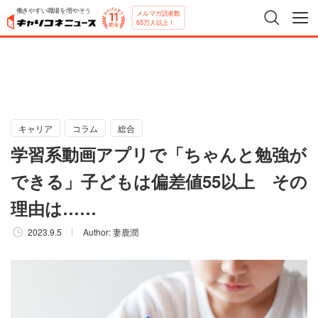
働きやすい職場を増やそう
メルマガ読者数
65万人以上！
キャリア
コラム
総合
学習系動画アプリで「ちゃんと勉強が
できる」子どもは偏差値55以上 その
理由は……
2023.9.5
Author:
妻鹿潤