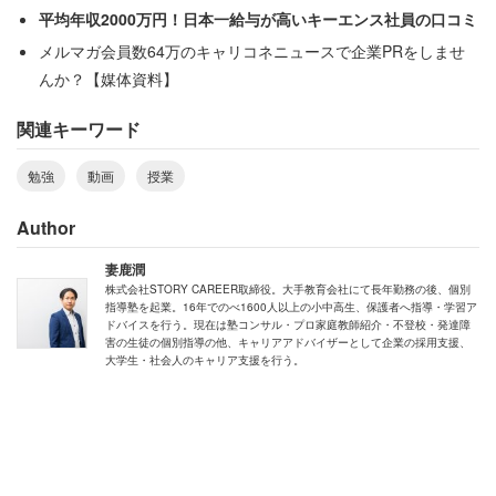
てます。保護者の皆さんも子どもの勉強にうまく役立てて
平均年収2000万円！日本一給与が高いキーエンス社員の口コミ
いきたいところだと思います。
メルマガ会員数64万のキャリコネニュースで企業PRをしませ
んか？【媒体資料】
また、学習系動画アプリというと動画で授業を受けるもの
関連キーワード
を真っ先にイメージすると思いますが、今はそれだけでは
ありません。特徴的なものをいくつか簡単に紹介します。
勉強
動画
授業
「Rakumon（ラクモン）」
は、分からない問題があった
Author
時に写真とテキストを送れば、先生が解き方と解答を教え
妻鹿潤
てくれるというものです。小学生から大学受験生までが対
株式会社STORY CAREER取締役。大手教育会社にて長年勤務の後、個別
指導塾を起業。16年でのべ1600人以上の小中高生、保護者へ指導・学習ア
象です。
ドバイスを行う。現在は塾コンサル・プロ家庭教師紹介・不登校・発達障
害の生徒の個別指導の他、キャリアアドバイザーとして企業の採用支援、
大学生・社会人のキャリア支援を行う。
ウェブカメラで勉強中の姿を映し合うことで、自宅にいな
がら自習室にいるかのような緊張感が生まれる
「オンライ
ン自習室MyroomNeo（マイルームネオ）」
もあります。
チャットで日々の勉強を報告し合えるので、刺激を受けた