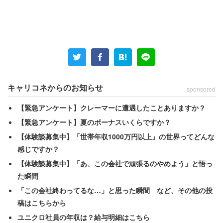
学習系動画アプリの良さは「スマホさえあれば、自宅など
好きな場所・好きな時に操作できる」手軽さに加えて、
「停止や繰り返しができて、何度も好きなペースで見られ
る」こと、「ピンポイントで見たい内容だけ見られる」こ
とです。そして何よりも「安価なこと」が魅力です。
キャリコネからのお知らせ
sponsored
代表例としてはリクルート社の「スタディサプリ」があり
【緊急アンケート】クレーマーに遭遇したことありますか？
ますね。スタディサプリは、プロ講師による小学校高学年
【緊急アンケート】夏のボーナスいくらですか？
から大学受験生までの5教科18科目の授業動画4万本が、
【体験談募集中】「世帯年収1000万円以上」の世界ってどんな
月額2178円から見放題という手軽さで人気です。2020年
感じですか？
時点でのサービス累計有料会員は194万人で、学校が導入
【体験談募集中】「あ、この会社で頑張るのやめよう」と悟っ
しているケースもあります。
た瞬間
「この会社終わってるな…」と思った瞬間 など、その他の投
スタディサプリに限らず、このようなITを使った教育サー
稿はこちらから
ビスは全般的に伸びており、今後も増えることが予想され
ユニクロ社員の年収は？給与明細はこちら