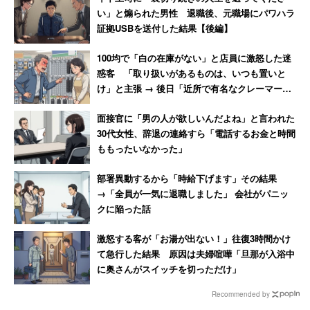
い」と煽られた男性 退職後、元職場にパワハラ
証拠USBを送付した結果【後編】
それなら勉強に苦手意識が強い子どもには、学習系動画が
お勧めできないかというと、そうではありません。特に今
100均で「白の在庫がない」と店員に激怒した迷
惑客 「取り扱いがあるものは、いつも置いと
はYouTubeに面白くて良質なものがたくさんあります。例
け」と主張 → 後日「近所で有名なクレーマー」
えば、ボカロ好きな子どもなら、Vocaloid初音ミクが唄う
と判明
「ボカロで覚える中学理科」「ボカロで覚える中学英単
面接官に「男の人が欲しいんだよね」と言われた
30代女性、辞退の連絡すら「電話するお金と時間
語/数学」などがあります。
ももったいなかった」
「鬼滅の刃」や「呪術廻戦」といったアニメが好きな子ど
部署異動するから「時給下げます」その結果
もには、セリフを英語で覚える動画が良いかもしれませ
→「全員が一気に退職しました」 会社がパニッ
クに陥った話
ん。特に語学系は動画で勉強するとネイティブの発音が聴
けるので、リスニングやスピーキングの対策にもつながり
激怒する客が「お湯が出ない！」往復3時間かけ
ます。
て急行した結果 原因は夫婦喧嘩「旦那が入浴中
に奥さんがスイッチを切っただけ」
また発達障害の子どもには、視覚優位の場合は動きが活発
Recommended by