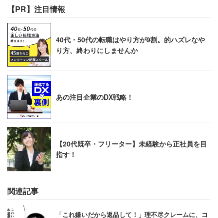
でイメージで勉強できる動画や、聴覚優位であれば効果音
【PR】注目情報
や音声が面白いと思うものなどを選ぶと良いでしょう。
40代・50代の転職はやり方が9割。的ハズレなや
子どもの特徴に合わせた動画を見ることで、参考書や授業
り方、終わりにしませんか
は「勉強」という感じがしてやる気が起きない子どもで
も、好きな動画なら勉強に向かえることも多いです。勉強
が苦手な子どもを持つ保護者には「子どもの好きなもの、
相性が良いもので何か良い動画はないか」という視点で探
あの注目企業のDX戦略！
すことをお勧めします。
【20代既卒・フリーター】未経験から正社員を目
これからは学習系動画と対面授業の良いとこ
指す！
ろを合わせたハイブリッドな時代
関連記事
このように学習系動画には様々な良さがありますが「対面
授業でないとできないもの」もあります。それぞれの特徴
「これ嫌いだから返品して！」理不尽クレームに、コ