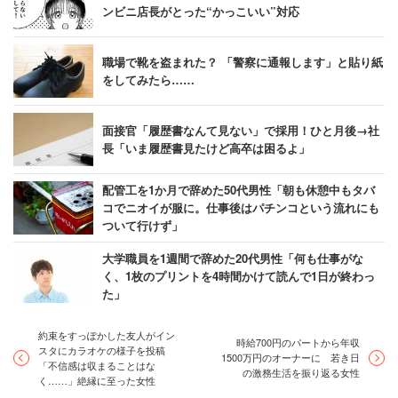
を踏まえて、目の前にいる子どもたちにどのようなアプロ
ンビニ店長がとった“かっこいい”対応
ーチが最適かを模索する必要があると思います。
職場で靴を盗まれた？ 「警察に通報します」と貼り紙
をしてみたら……
さらに今後は学習系動画と対面授業の良いところを合わせ
たハイブリッドな時代になりそうです。例えば予備校や塾
面接官「履歴書なんて見ない」で採用！ひと月後→社
の先生の授業の動画を学校の先生と生徒が見て、学校の先
長「いま履歴書見たけど高卒は困るよ」
生がその内容を子どもたちに落とし込んだり、考えさせた
りするというように、それぞれの良い側面を柔軟に取り入
配管工を1か月で辞めた50代男性「朝も休憩中もタバ
れる時代になっていくのではないでしょうか。
コでニオイが服に。仕事後はパチンコという流れにも
ついて行けず」
今はちょうどその走り出しの時期で、学校や教育産業もそ
大学職員を1週間で辞めた20代男性「何も仕事がな
く、1枚のプリントを4時間かけて読んで1日が終わっ
れぞれが試行錯誤している状態です。保護者も子どもたち
た」
自身も、学習系動画アプリなどITを使った教育サービスに
日頃からアンテナを張ることが大切だと現場を見て感じて
約束をすっぽかした友人がイン
時給700円のパートから年収
スタにカラオケの様子を投稿
います。
1500万円のオーナーに 若き日
「不信感は収まることはな
の激務生活を振り返る女性
く……」絶縁に至った女性