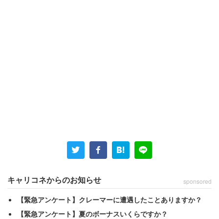
男性の発言はさらにエスカレートし、
「女性ならハーフサイズのラーメンでお腹いっぱい
くらいが可愛くて女性らしいです。彼女は細身なの
ですが……。女性のくせにラーメンを替え玉するよ
キャリコネからのお知らせ
sponsored
うな彼女とは別れた方が良いでしょうか？」
【緊急アンケート】クレーマーに遭遇したことありますか？
【緊急アンケート】夏のボーナスいくらですか？