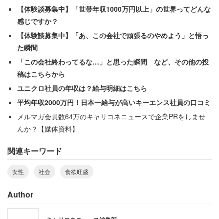
と、アドバイスを求めていた。
【体験談募集中】「世帯年収1000万円以上」の世界ってどんな
感じですか？
言葉選びの一つ一つも内容も、人の気持ちを逆なでするお
【体験談募集中】「あ、この会社で頑張るのやめよう」と悟っ
手本のような相談だ。回答に「別れたらいいでしょう。そ
た瞬間
の方が彼女のためでもあります」など、相談者の男性を批
「この会社終わってるな…」と思った瞬間 など、その他の投
判する内容が多く見られたのは、想定内だろう。特に読み
稿はこちらから
手の感情を逆撫でしたのが「女性のくせに」という差別的
ユニクロ社員の年収は？給与明細はこちら
な一文だ。
平均年収2000万円！日本一給与が高いキーエンス社員の口コミ
メルマガ会員数64万のキャリコネニュースで企業PRをしませ
んか？【媒体資料】
「女のクセに。なんて台詞間違っても吐くな。お前
はそれほどの人間なのか？そんな台詞吐くくらいな
関連キーワード
らとっとと別れなさい。その方が彼女さんもあなた
女性
社会
食欲旺盛
もスッとするでしょうし」
「心配しなくても、そのうちあなた自身が替え玉さ
Author
れるさぁ」