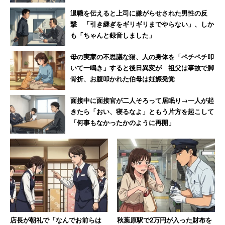
退職を伝えると上司に嫌がらせされた男性の反
撃 「引き継ぎをギリギリまでやらない」、しか
も「ちゃんと録音しました」
母の実家の不思議な猫、人の身体を「ペチペチ叩
いて一鳴き」すると後日異変が 祖父は事故で脚
骨折、お腹叩かれた伯母は妊娠発覚
面接中に面接官が二人そろって居眠り→一人が起
きたら「おい、寝るなよ」ともう片方を起こして
「何事もなかったかのように再開」
店長が朝礼で「なんでお前らは
秋葉原駅で2万円が入った財布を