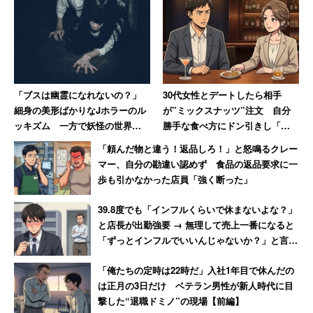
とはいえ医学部の不正入試問題のように、嘘のような差別
が本当に存在するのが現在の日本。こうした考え方をする
男性が仮に実在したとして、驚けないのが悲しいところ
だ。
「ブスは幽霊になれないの？」
30代女性とデートしたら相手
細身の美形ばかりなJホラーのル
が”ミックスナッツ”注文 自分
ッキズム 一方で妖怪の世界で
勝手な食べ方にドン引きし「子
は醜女が活躍しているぞ！
供じゃないんだから」と注意し
「頼んだ物と違う！返品しろ！」と怒鳴るクレー
た男性
マー、自分の勘違い認めず 食品の返品要求に一
歩も引かなかった店員「強く断った」
39.8度でも「インフルくらいで休まないよな？」
と店長が出勤強要 → 無理して売上一番になると
「ずっとインフルでいいんじゃないか？」と言わ
れて激怒した男性
「俺たちの定時は22時だ」入社1年目で休んだの
は正月の3日だけ ベテラン男性が新人時代に目
撃した“退職ドミノ”の現場【前編】