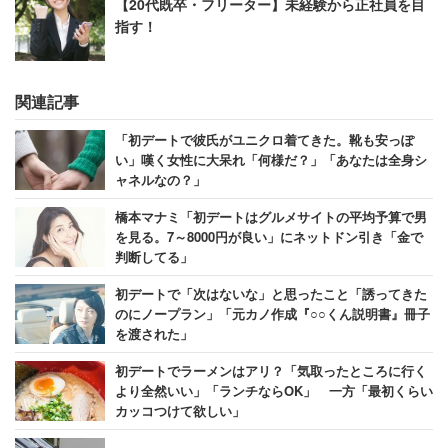
【20代既卒・フリーター】未経験から正社員を目
指す！
関連記事
「初デートで彼氏がユニクロ着てきた。靴も安っぽ
い」嘆く女性に大呆れ「何様だ？」「あなたは全身シ
ャネルなの？」
橋本マナミ「初デートはグルメサイトの平均予算で男
を見る。7～8000円が良い」にネットドン引き「金で
判断してる」
初デートで「次はないな」と思ったこと「誘ってきた
のにノープラン」「元カノ作成『○○くん説明書』冊子
を渡された」
初デートでラーメンはアリ？「気取ったところに行く
より全然いい」「ランチならOK」 一方「最初くらい
カッコつけて欲しい」