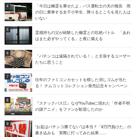
「今日は幽霊を乗せたよ」バス運転士の夫の報告 雨
の日に乗車する女子小学生、降りるところを見た人は
いない
霊感持ちの父が経験した幽霊との壮絶バトル 「あれ
はまた必ずやってくる」と夜に備える
「パチンコは遠隔されている！」と主張するユーザー
たちに思うこと
往年のファミコンカセットを模した消しゴムが当た
る！ ナムコットコレクション発売記念キャンペーン
『スナックバス江』なぜYouTubeに現れた「作者不明
の謎アニメ」をファンが歓迎したのか
“お盆はパチンコ勝てない”は本当？「8万円負けた」の
書き込みも 実際に打ってみた結果……