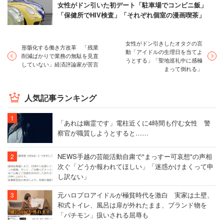
女性がドン引いた初デート「駐車場でコンビニ飯」
「保健所でHIV検査」「それぞれ個室の漫画喫茶」
女性がドン引きしたオタクの言
形骸化する働き方改革 「残業
動「アイドルの生理日を当てよ
削減ばかりで業務の無駄を見直
うとする」「聖地巡礼中に感極
していない」経済評論家が苦言
まって倒れる」
人気記事ランキング
「あれは幽霊です」電柱近くに4時間も佇む女性 警
察官が職質しようとすると……
NEWS手越の芸能活動自粛で"まっすー可哀想"の声相
次ぐ「どうか報われてほしい」「迷惑かけまくって申
し訳ない」
元ハロプロアイドルが極貧時代を激白 実家は土壁、
和式トイレ、風呂は扉が外れたまま、ブランド物を
「パチモン」扱いされる屈辱も