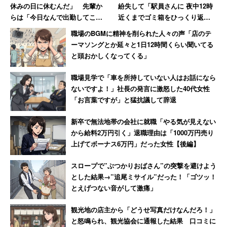
休みの日に休むんだ」 先輩か
紛失して「駅員さんに 夜中12時
らは「今日なんで出勤してこな
近くまでゴミ箱をひっくり返し
いの!?」休日なのに言われた女性
てもらいました」 30年後も忘
職場のBGMに精神を削られた人々の声「店のテ
【前編】
れられない話
ーマソングとか延々と1日12時間くらい聞いてる
と頭おかしくなってくる」
職場見学で「車を所持していない人はお話になら
ないですよ！」社長の発言に激怒した40代女性
「お言葉ですが」と猛抗議して辞退
新卒で無法地帯の会社に就職「やる気が見えない
から給料2万円引く」退職理由は「1000万円売り
上げてボーナス6万円」だった女性【後編】
スロープで”ぶつかりおばさん”の突撃を避けよう
とした結果→”追尾ミサイル”だった！「ゴツッ！
とえげつない音がして激痛」
観光地の店主から「どうせ写真だけなんだろ！」
と怒鳴られ、観光協会に通報した結果 口コミに