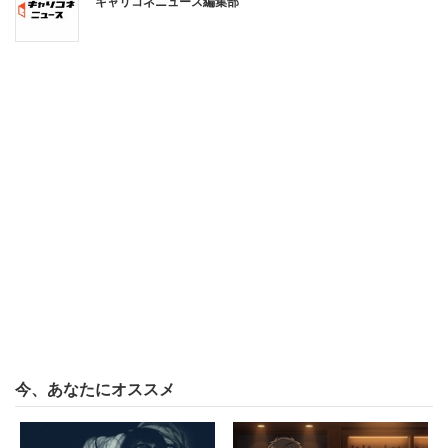
キャリコネニュース編集部
食の好みも食べられる量も人それぞれ。ナチュラルに自分
の考えを彼女に押し付けるところ、「女性のくせに」と性
別を絡めて理不尽に貶めるところ、とにかく相談者には問
題だらけだ。ツイッターでも、「殴りたくなる衝動にから
れる……凄くわかります！」「偏見にも程がある」など、
辛口コメントが相次いでいた。
なお、相談者のほかの相談を見ると「彼女がキャベツとご
飯をお代わりしたので別れたい。いくらお代わり自由だか
らって、女性のくせにお代わりするのは下品」「お好み焼
きと白ごはんを食べる彼女と別れたい」「牛丼特盛を食べ
るような彼女とは別れた方が良いでしょうか？」など、似
たような内容が並んでいた。ネタのような投稿して反応を
今、あなたにオススメ
楽しんでいる可能性が高い。