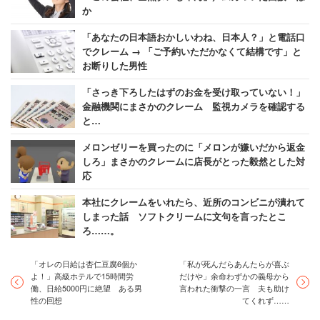
か
「あなたの日本語おかしいわね、日本人？」と電話口
でクレーム → 「ご予約いただかなくて結構です」と
お断りした男性
「さっき下ろしたはずのお金を受け取っていない！」
金融機関にまさかのクレーム 監視カメラを確認する
と…
メロンゼリーを買ったのに「メロンが嫌いだから返金
しろ」まさかのクレームに店長がとった毅然とした対
応
本社にクレームをいれたら、近所のコンビニが潰れて
しまった話 ソフトクリームに文句を言ったとこ
ろ……。
「オレの日給は杏仁豆腐6個か
「私が死んだらあんたらが喜ぶ
よ！」高級ホテルで15時間労
だけや」余命わずかの義母から
働、日給5000円に絶望 ある男
言われた衝撃の一言 夫も助け
性の回想
てくれず……