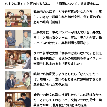
らすぐに返す」と言われるも20
「両親についている弁護士に相
年間踏み倒され続ける→絶縁
談しますね」と反撃した結果
観光地のお店で「どうせ写真だけなんだろ！」店
主にいきなり怒鳴られた30代女性、何も買わずに
怒りの退店【前編】
工事業者に「車のバンパーが凹んでいる、弁償し
ろ！」と濡れ衣クレーム→実は「奥さんが買い物
に出てぶつけた」、真相判明も謝罪なし
タバコ苦手な女性「食事中は吸わないで」と伝え
るも相手男性が「まさかの喫煙席をチョイス」→
交際申し込まれるも「断りました」
結婚で名義変更しようとしたら「なんでしたっ
け、離婚？」 窓口のおじさんに無神経すぎる言
葉を投げられた30代女性
婚約中の彼女の親に挨拶したら「この話はなかっ
たことにしてくれない？」突然フラれた男性 喫
茶店で1000円札を投げつけ怒りの退店