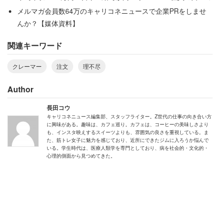
メルマガ会員数64万のキャリコネニュースで企業PRをしませ
んか？【媒体資料】
関連キーワード
クレーマー
注文
理不尽
Author
長田コウ
キャリコネニュース編集部、スタッフライター。Z世代の仕事の向き合い方
に興味がある。趣味は、カフェ巡り。カフェは、コーヒーの美味しさより
も、インスタ映えするスイーツよりも、雰囲気の良さを重視している。ま
た、筋トレ女子に魅力を感じており、近所にできたジムに入ろうか悩んで
いる。学生時代は、医療人類学を専門としており、病を社会的・文化的・
心理的側面から見つめてきた。