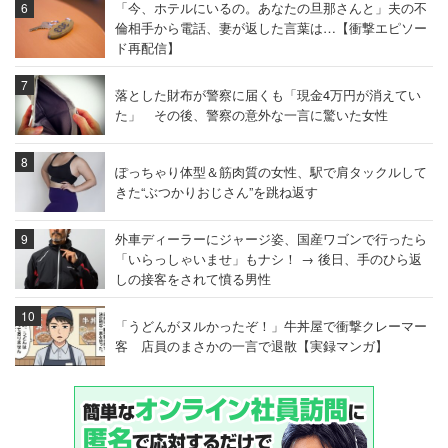
「今、ホテルにいるの。あなたの旦那さんと」夫の不
倫相手から電話、妻が返した言葉は…【衝撃エピソー
ド再配信】
落とした財布が警察に届くも「現金4万円が消えてい
た」 その後、警察の意外な一言に驚いた女性
ぽっちゃり体型＆筋肉質の女性、駅で肩タックルして
きた“ぶつかりおじさん”を跳ね返す
外車ディーラーにジャージ姿、国産ワゴンで行ったら
「いらっしゃいませ」もナシ！ → 後日、手のひら返
しの接客をされて憤る男性
「うどんがヌルかったぞ！」牛丼屋で衝撃クレーマー
客 店員のまさかの一言で退散【実録マンガ】