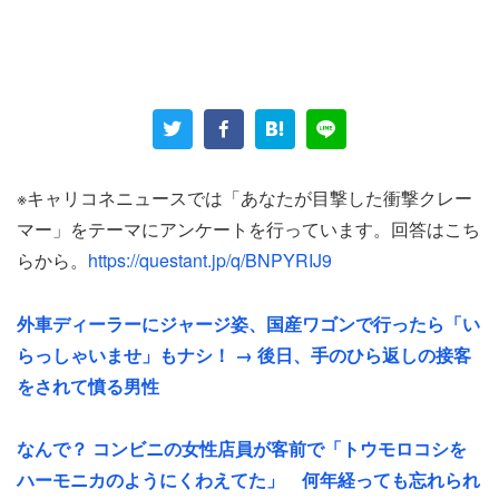
店員の発言に対し、客たちはさらにヒートアップ。「じゃ
あ何ならあるのよ！」と怒りが収まらなかったようだ。
牛丼屋に餃子があるとは普通考えないだろう。まさに逆ギ
レだ、店員は怒鳴られても冷静にテーブルにあるメニュー
を開いて見せ、「こちらからお選びください」と案内して
※キャリコネニュースでは「あなたが目撃した衝撃クレー
いたそう。
マー」をテーマにアンケートを行っています。回答はこち
らから。
https://questant.jp/q/BNPYRIJ9
そもそもなぜ、牛丼屋で餃子を頼んだのだろうか。男性に
よると、道路を挟んだ向かいにラーメンチェーン店があっ
外車ディーラーにジャージ姿、国産ワゴンで行ったら「い
たという。
らっしゃいませ」もナシ！ → 後日、手のひら返しの接客
をされて憤る男性
「何故あっちに行かなかったのか…」
なんで？ コンビニの女性店員が客前で「トウモロコシを
と男性も書いている。店を間違えたのかもしれないが、ど
ハーモニカのようにくわえてた」 何年経っても忘れられ