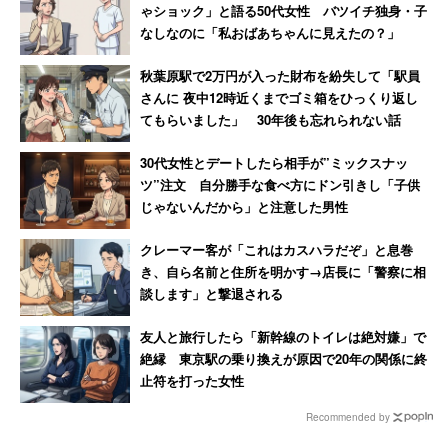
ゃショック」と語る50代女性 バツイチ独身・子
なしなのに「私おばあちゃんに見えたの？」
秋葉原駅で2万円が入った財布を紛失して「駅員
さんに 夜中12時近くまでゴミ箱をひっくり返し
てもらいました」 30年後も忘れられない話
30代女性とデートしたら相手が”ミックスナッ
ツ”注文 自分勝手な食べ方にドン引きし「子供
じゃないんだから」と注意した男性
クレーマー客が「これはカスハラだぞ」と息巻
き、自ら名前と住所を明かす→店長に「警察に相
談します」と撃退される
友人と旅行したら「新幹線のトイレは絶対嫌」で
絶縁 東京駅の乗り換えが原因で20年の関係に終
止符を打った女性
Recommended by