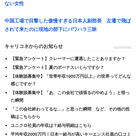
こかで気づかなかったのだろうか。どちらにせよ、店員か
ない女性
らすれば理不尽と言わざるを得ないだろう。
中国工場で目撃した傲慢すぎる日本人副部長 左遷で飛ば
されて来たのに現地の部下にパワハラ三昧
キャリコネからのお知らせ
sponsored
【緊急アンケート】クレーマーに遭遇したことありますか？
【緊急アンケート】夏のボーナスいくらですか？
【体験談募集中】「世帯年収1000万円以上」の世界ってどんな
感じですか？
【体験談募集中】「あ、この会社で頑張るのやめよう」と悟っ
た瞬間
「この会社終わってるな…」と思った瞬間 など、その他の投
稿はこちらから
ユニクロ社員の年収は？給与明細はこちら
平均年収2000万円！日本一給与が高いキーエンス社員の口コミ