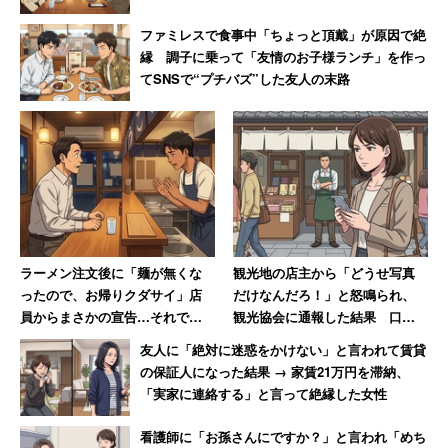
ファミレスで食事中「ちょっと頂戴」が原因で絶
縁 調子に乗って「友情のお子様ランチ」を作っ
てSNSで“プチバズ”した友人の末路
ラーメン注文後に「麺が無くな
観光地の店主から「どうせ写真
ったので、お帰りクダサイ」店
だけなんだろ！」と怒鳴られ、
員からまさかの宣告…それでも
観光協会に通報した結果 口コ
40代男性が怒らなかった理由
ミには外国人からの悲痛な声も
友人に「絶対に迷惑をかけない」と言われて賃貸
【後編】
の保証人になった結果 → 家賃21万円を滞納、
「実家に連絡する」と言って絶縁した女性
看護師に「お孫さんにですか？」と言われ「めち