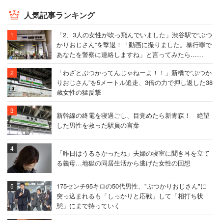
人気記事ランキング
「2、3人の女性が吹っ飛んでいました」渋谷駅で“ぶつ
かりおじさん”を撃退！「動画に撮りました。暴行罪で
あなたを警察に連絡しますね」と言ってみたら……
「わざとぶつかってんじゃねーよ！！」新橋で“ぶつか
りおじさん”を5メートル追走、3倍の力で押し返した38
歳女性の猛反撃
新幹線の終電を寝過ごし、目覚めたら新青森！ 絶望
した男性を救った駅員の言葉
「昨日はうるさかったね」夫婦の寝室に聞き耳を立て
る義母…地獄の同居生活から逃げた女性の回想
175センチ95キロの50代男性、"ぶつかりおじさん"に
突っ込まれるも「しっかりと応戦」して「相打ち状
態」にまで持っていく