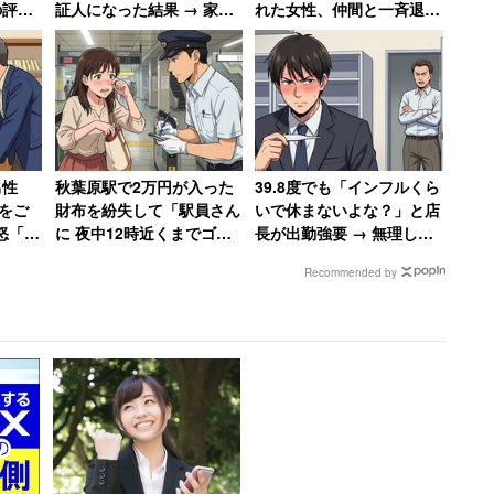
の評価
証人になった結果 → 家賃
れた女性、仲間と一斉退職
不満が高く、次いで「300万円以上400万円未満」
ミロと
21万円を滞納、「実家に連
した結果
未満」（62.1％）と、年収が低くなるほど不満の度合いが
絡する」と言って絶縁した
女性
してほしいと思わない」が70.0％と、「転職してほ
「転職してほしい」の内訳を年収別に見ると、こちらも
男性
秋葉原駅で2万円が入った
39.8度でも「インフルくら
円をご
財布を紛失して「駅員さん
いで休まないよな？」と店
「300万円以上400万円未満」（43.9％）、「400万円
怒「確
に 夜中12時近くまでゴミ
長が出勤強要 → 無理して
いる。
事だ
箱をひっくり返してもらい
売上一番になると「ずっと
Recommended by
上がら
ました」 30年後も忘れら
インフルでいいんじゃない
れない話
か？」と言われて激怒した
答した人を業種別に見ると「娯楽業」（18.2％）、
男性
「飲食店、宿泊業」（14.8％）、「医療、福祉」