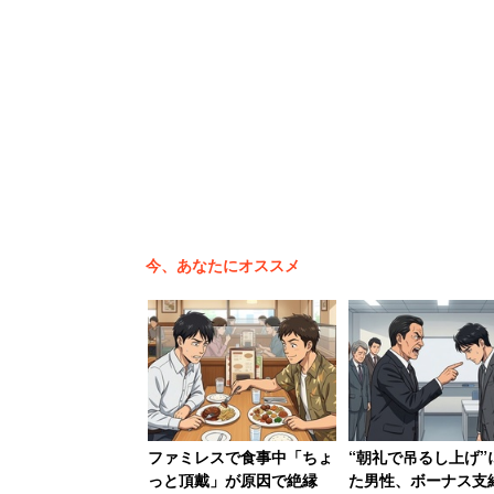
妻「（離婚も辞さない構え）」
今、あなたにオススメ
ファミレスで食事中「ちょ
“朝礼で吊るし上げ”
まず「夫の仕事に対する不満がある」と答
っと頂戴」が原因で絶縁
た男性、ボーナス支