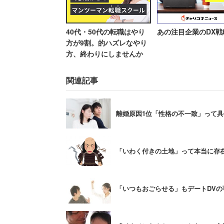
1000万円プレイヤーの
40代・50代の転職はやり
あの注目企業のDX戦
夫の仕事に不満があると回答した理由を集
方が9割。的ハズレなやり
方、終わりにしませんか
位「残業が多い」（33.9％）、3位「福
関連記事
「給料が低い」と回答した人の75.5％
入が結婚生活に大きな影響を与えること
離婚原因1位「性格の不一致」って
「給料が低い」と回答した人の割合を年種別
以上400万円未満」（82.6％）、「400
「いわく付きの土地」って本当に存在
の層においては8割以上が「低い」と感
「いつもおごらせる」もデートDVの
その一方で「500 万円以上」の層では徐
に低下する結果となっている。しかし年収
しており、夫に同情したくなってくる。