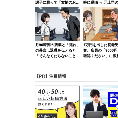
調子に乗って「友情のお子
時に退職 → 元上司
ると「300万円未満」（65.1％）が最も
様ランチ」を作ってSNS
が急降下で「ザマア
（64.5％）、「400万円以上500万円
で“プチバズ”した友人の末
思いました」
路
高まっている。
続いて夫に対する転職希望を聞くと「転職
しい」（30.0％）を大きく上回った。
月90時間の残業と「死ね」
1万円を出した初老
の暴言…退職を伝えると
客、店員の「9500
「300万円未満」（47.0％）が一番高く、
「そんなくだらないことで
確認ください」に激
以上500万円未満」（34.8％）となって
辞めるなんて」→10年後、
認するのはお前の仕
会社は倒産
ろ!」→妻には頭が
ず大人しくなる
また「夫の仕事が原因で離婚したい」と回
【PR】注目情報
「運輸業」「不動産業」（同15.4％）、
（12.1％）で高い回答を得た。