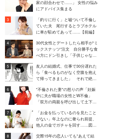
家の顔合わせで……」 女性の悩み
にアドバイス集まる
「釣りに行く」と嘘ついて不倫し
ていた夫 尾行するとラブホテル
に車が駐めてあって……【前編】
30代女性とデートしたら相手が“ミ
ックスナッツ“注文 自分勝手な食
べ方にドン引きし「子供じゃない
んだから」と注意した男性
友人の結婚式、仕事で30分遅れた
ら「食べるものがなく空腹を抱え
て帰ってきました」 それで絶縁
した女性【実録マンガ】
"不倫された妻"の怒りの声「妊娠
中に夫が職場の女性とW不倫」
「双方の両親を呼び出して土下座
させた」
「お金を払っているのを見たこと
がない」年上なのに奢られ前提、
他人の金でガチャを回す……図々
しい同僚と絶縁した女性
交際15年の恋人いても"あえて結