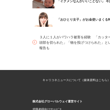
「イクメンなんかいいことない」 今
「おひとり女子」がお金使いまくる
「夫の会社はブラック」
という人は少数
３人に１人がパワハラ被害を経験 「カッタ
頭部を切られた」「物を投げつけられた」と
報告も
「残業が多い」と回答した人の割合は、「5
高くなった。
また夫の勤務先をブラック企業だと思うか
キャリコネニュースについて（媒体資料はこちら
う」と回答している。理由として1番多か
「有給休暇を取得できない」（49.7％）
株式会社グローバルウェイ運営サイト
「夫の勤め先はブラック企業」と回答した
求職者様向けサービス