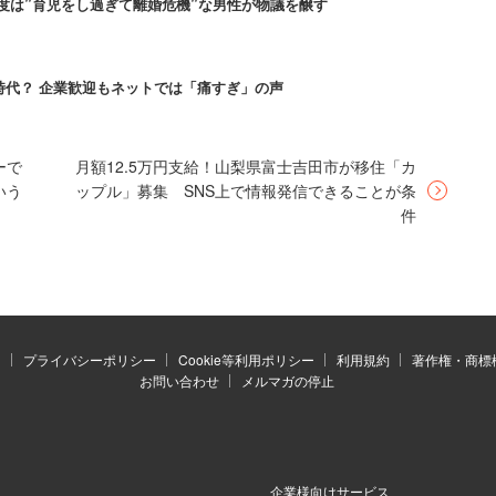
度は”育児をし過ぎて離婚危機”な男性が物議を醸す
時代？ 企業歓迎もネットでは「痛すぎ」の声
と思っていても「離婚したい」
ーで
月額12.5万円支給！山梨県富士吉田市が移住「カ
いう
ップル」募集 SNS上で情報発信できることが条
件
00万円以上1000 万円未満」の層で4～5割と比較的
という質問では、24.8％が「ブラック企業だと思
）
プライバシーポリシー
Cookie等利用ポリシー
利用規約
著作権・商標
ったのは「サービス残業が多い」（54.4％）、以降
お問い合わせ
メルマガの停止
、「休日出勤が多い」（31.5％）と続く。
人は同時に「不満がある」（79.9％）、「転職して
企業様向けサービス