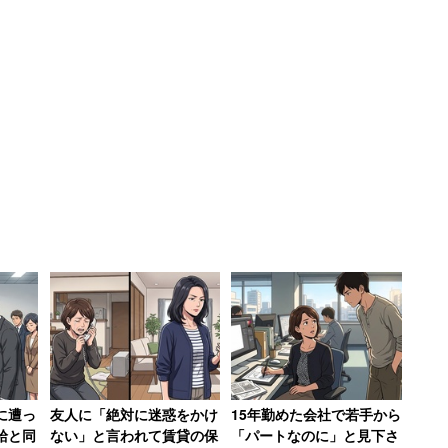
に遭っ
友人に「絶対に迷惑をかけ
15年勤めた会社で若手から
えた人は50.2％。夫の年収別に不満の有無を集計す
給と同
ない」と言われて賃貸の保
「パートなのに」と見下さ