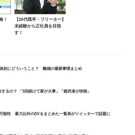
妻でも25％は「給料が低い」
略！
【20代既卒・フリーター】
計したところ、1位は「給料が低い」（75.7％）、2
未経験から正社員を目指
す！
利厚生が不十分」（21.3％）となっている。
が「夫の仕事が原因で離婚したい」と回答しており、収
がうかがえる。
具体的にどういうこと？ 離婚の最新事情まとめ
に見ると「300万円未満」（85.2％）、「300万円
万円以上500万円未満」（82.5％）と、年収500万円未満
するの？ 「3回続けて家が火事」「鎧武者が徘徊」
じている。
可能性 暴力以外のDVをまとめた一覧表がツイッターで話題に
々に不満度が低下し、「1000 万円以上」になると大幅
1000万円以上の妻でも25％は「給料が低い」と回答