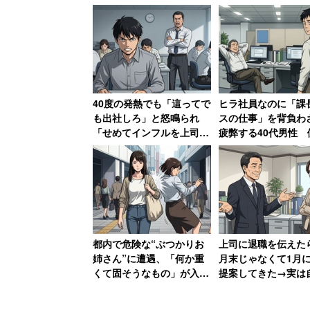
この番組の趣旨は、家庭の不用品を処分
40度の発熱でも「這ってで
ヒラ社員なのに「課
有者本人でもないのに、勝手に家族が「
も出社しろ」と怒鳴られ
スの仕事」を背負わ
てしまったシーンがあった。
「せめてインフルを上司に
疲弊する40代男性 
うつしてやる」と思った男
い上司を見て気づい
性 数年後その職場は「潰
酷な事実」
40代の女性とその娘さん2人が、偶然番
された」【後編】
して欲しいと要求したのだ。
ガンプラは夫の所有物なので、番組は、
都内で危険な“ぶつかりお
上司に退職を伝えたら
処分していいかどうか質問することにな
姉さん”に遭遇、「何か重
月末じゃなくて1月
くて固そうなもの」が入っ
提案してきた→実は
てそうなバッグで体当た
身の工作、「セクハ
さて、問題のガンプラは、未組み立て状
り 「おぞましい人種」と
の上に卑怯者」と振