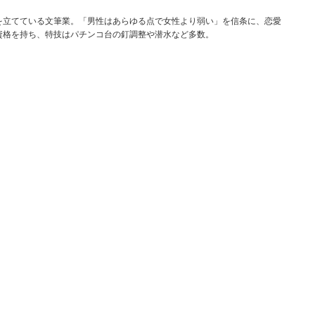
を立てている文筆業。「男性はあらゆる点で女性より弱い」を信条に、恋愛
資格を持ち、特技はパチンコ台の釘調整や潜水など多数。