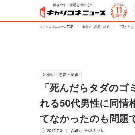
働きやすい職場を増やそう
キャリコネニュースTOP
出会い・恋愛・結婚
「死んだら
出会い・恋愛・結婚
「死んだらタダのゴ
れる50代男性に同情
てなかったのも問題
2017.7.3
Author:
松本ミゾレ