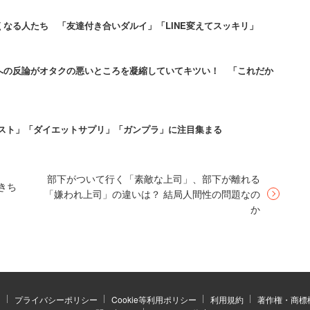
なる人たち 「友達付き合いダルイ」「LINE変えてスッキリ」
で」夫の気持ちもわかるけど…
への反論がオタクの悪いところを凝縮していてキツい！ 「これだか
夫婦はガンプラの処遇を巡って軽く口論をしてしまう
ンスト」「ダイエットサプリ」「ガンプラ」に注目集まる
ただのゴミ」とガンプラを指して発言している一幕が
部下がついて行く「素敵な上司」、部下が離れる
きち
「嫌われ上司」の違いは？ 結局人間性の問題なの
っててよ」と、苦笑いをしつつ返すのだ。結局夫は、
か
「お任せします」とだけ言って処分を許してしまっ
……」と拍子抜けしてしまった。本当にガンプラが好
ていたガンプラは、SDガンダムシリーズのプラモデル
）
プライバシーポリシー
Cookie等利用ポリシー
利用規約
著作権・商標