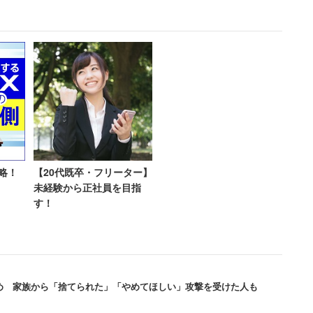
立てて楽しめばいいのに……と思うんだけど、本人曰
代男性
れ自分で組み立てる」とのこと。
ってみれば、特に広くもない小さなマンション。ただ
ガンプラがいくつもあるという状況なので、たしかに
わかる。
んだろうけど、戸建てならまだしも、マンション暮ら
っと大人としてどうか。
略！
【20代既卒・フリーター】
未経験から正社員を目指
す！
ると、「私だったら（ガンプラを処分されたら）暴れ
ゃない」など、案外夫に肩入れする意見が多い。
てようとするのは明らかにダメな一手なんだけど、カ
め 家族から「捨てられた」「やめてほしい」攻撃を受けた人も
禁じ手を繰り出したくなる気持ちも分かるよ……。