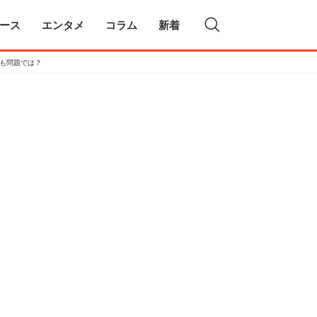
ース
エンタメ
コラム
新着
も問題では？