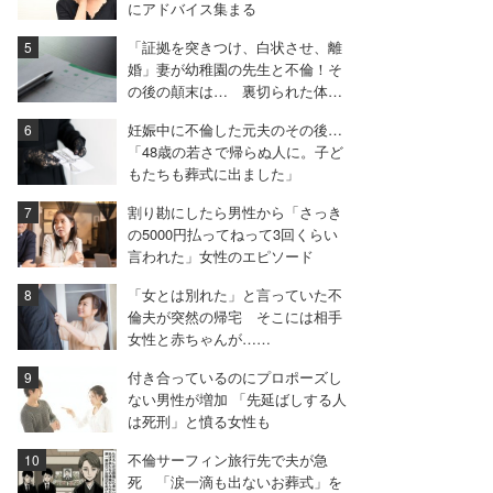
にアドバイス集まる
「証拠を突きつけ、白状させ、離
婚」妻が幼稚園の先生と不倫！そ
の後の顛末は… 裏切られた体験
談【後編】
妊娠中に不倫した元夫のその後…
「48歳の若さで帰らぬ人に。子ど
もたちも葬式に出ました」
割り勘にしたら男性から「さっき
の5000円払ってねって3回くらい
言われた」女性のエピソード
「女とは別れた」と言っていた不
倫夫が突然の帰宅 そこには相手
女性と赤ちゃんが……
付き合っているのにプロポーズし
ない男性が増加 「先延ばしする人
は死刑」と憤る女性も
不倫サーフィン旅行先で夫が急
死 「涙一滴も出ないお葬式」を