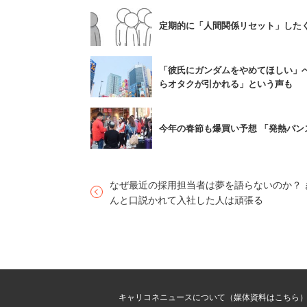
定期的に「人間関係リセット」したく
「俺が死ぬまで捨てない
「彼氏にガンダムをやめてほしい」
らオタクが引かれる」という声も
番組の構成上必要な絵だったのだろう。
今年の春節も爆買い予想 「発熱パ
んだけど、このとき妻が「夫が死んだら
ある。
なぜ最近の採用担当者は夢を語らないのか？ 
これに対して夫は「（俺が）死ぬまで持
んと口説かれて入社した人は頑張る
捨てる・捨てないの決断を迫られた挙句
た。これには正直「あ、捨てていいんだ
きなら、そこは曲げないだろうし。
ところで、夫が長年組み立てずに保管し
キャリコネニュースについて（媒体資料はこちら