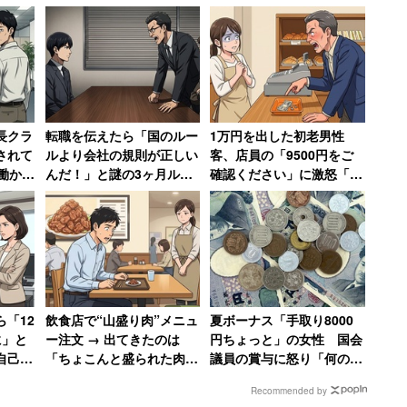
するというもの。昨今片付けが能く話題になるが、所
長クラ
転職を伝えたら「国のルー
1万円を出した初老男性
実はいらないものがあるんです～」という流れになっ
されて
ルより会社の規則が正しい
客、店員の「9500円をご
働かな
んだ！」と謎の3ヶ月ルー
確認ください」に激怒「確
た「残
ルで恫喝された男性→その
認するのはお前の仕事だ
後、会社は吸収合併され消
ろ!」→妻には頭が上がら
組のロケに出くわし、夫の持っているガンプラを処分
滅
ず大人しくなる
妻子と一緒に仕事中の夫のもとを尋ねて、ガンプラを
「12
飲食店で“山盛り肉”メニュ
夏ボーナス「手取り8000
った。
に」と
ー注文 → 出てきたのは
円ちょっと」の女性 国会
自己保
「ちょこんと盛られた肉」
議員の賞与に怒り「何の成
ラ体質
だった 「写真通りに盛っ
果もあげていないのに、な
態のまま。つまり箱から出してすらいない。せっかく
Recommended by
り返る
て下さい」と猛抗議した30
んなら寝ているのに」