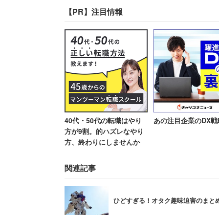
のプラモデルなんだから、さっさと組み
語る40代男性
女性
【PR】注目情報
く「子供と作るために買ったけど、いず
しかし、この一家の住まいにカメラが入
でさえ狭いのに、何年も放置されている
家族が処分をお願いしたくなる気持ちも
独身男性の一人暮らしならそれでもいい
しでこう家族に不満を抱かせるのはちょ
40代・50代の転職はやり
あの注目企業のDX戦
方が9割。的ハズレなやり
方、終わりにしませんか
ところがツイッターなどの反応を見てい
る」や「人の趣味をどうこう言うもんじ
関連記事
そりゃまあ、夫の了承を得ずに私物を捨
ひどすぎる！オタク趣味迫害のまと
メラが映し出す狭い家を見たら、そんな