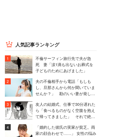
人気記事ランキング
不倫サーフィン旅行先で夫が急
死 妻「涙1滴も出ないお葬式を
子どものためにあげました」
夫の不倫相手から電話「もしも
し、旦那さんから何か聞いていま
せんか？」 勘のいい妻が発した
言葉は……
友人の結婚式、仕事で30分遅れた
ら「食べるものがなく空腹を抱え
て帰ってきました」 それで絶縁
した女性【実録マンガ】
「婚約した彼氏の実家が貧乏。両
家の顔合わせで……」 女性の悩み