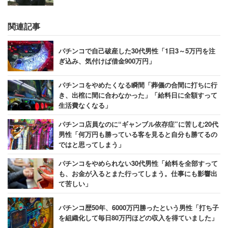
関連記事
パチンコで自己破産した30代男性「1日3～5万円を注
ぎ込み、気付けば借金900万円」
パチンコをやめたくなる瞬間「葬儀の合間に打ちに行
き、出棺に間に合わなかった」「給料日に全額すって
生活費なくなる」
パチンコ店員なのに“ギャンブル依存症”に苦しむ20代
男性「何万円も勝っている客を見ると自分も勝てるの
ではと思ってしまう」
パチンコをやめられない30代男性「給料を全部すって
も、お金が入るとまた行ってしまう。仕事にも影響出
て苦しい」
パチンコ歴50年、6000万円勝ったという男性「打ち子
を組織化して毎日80万円ほどの収入を得ていました」