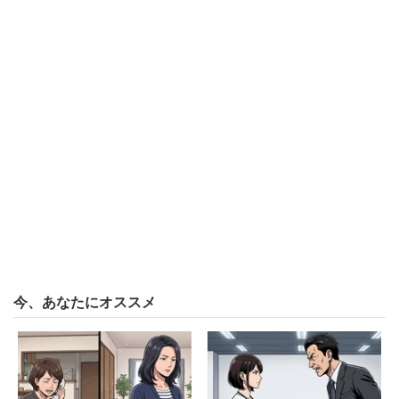
への申し訳なさで一杯になります」
ほかには
「スロット歴28年くらい。沖スロやゴッドが大好き
で、連チャンするまでやめられない。当たらない時
は、生活費まで使ってしまう。それでも1日3万円以
上を使って出なかった時は、やめたいとは思うけ
ど……」（40代女性／流通・小売系／年収200万
円）
今、あなたにオススメ
「かれこれ14年ぐらいパチンコをしています。総額
500万円は使っているかと。貴金属やブランドバッ
クなどをすべて質屋に流しちゃいました。今は前ほ