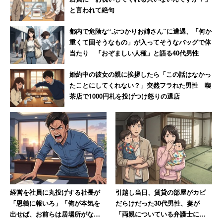
と言われて絶句
円を経験した自分が改めて思うこと
都内で危険な“ぶつかりお姉さん”に遭遇、「何か
重くて固そうなもの」が入ってそうなバッグで体
当たり 「おぞましい人種」と語る40代男性
婚約中の彼女の親に挨拶したら「この話はなかっ
たことにしてくれない？」突然フラれた男性 喫
茶店で1000円札を投げつけ怒りの退店
経営を社員に丸投げする社長が
引越し当日、賃貸の部屋がカビ
「恩義に報いろ」「俺が本気を
だらけだった30代男性、妻が
出せば、お前らは居場所がなく
「両親についている弁護士に相