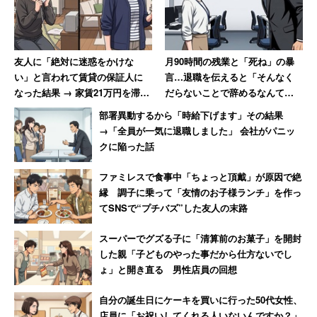
どやりませんが、完全にはやめられないですね」
（50代女性／流通・小売系／年収250万円）
友人に「絶対に迷惑をかけな
月90時間の残業と「死ね」の暴
という声も寄せられた。
い」と言われて賃貸の保証人に
言…退職を伝えると「そんなく
なった結果 → 家賃21万円を滞
だらないことで辞めるなんて」
納、「実家に連絡する」と言っ
→10年後、会社は倒産
※キャリコネニュースでは引き続き
「パチンコなどギャン
部署異動するから「時給下げます」その結果
て絶縁した女性
→「全員が一気に退職しました」 会社がパニッ
ブルがやめられない人」
や
「夏のボーナスいくらです
クに陥った話
か？」
などの
アンケート
を募集しています。
ファミレスで食事中「ちょっと頂戴」が原因で絶
縁 調子に乗って「友情のお子様ランチ」を作っ
—–
てSNSで“プチバズ”した友人の末路
【あわせて読みたい】
スーパーでグズる子に「清算前のお菓子」を開封
した親「子どものやった事だから仕方ないでし
「1997年の皐月賞で的中。馬連500倍超の特大万馬券でし
ょ」と開き直る 男性店員の回想
た。これがきっかけで……」ギャンブル依存に苦しむ40代
男性
自分の誕生日にケーキを買いに行った50代女性、
【ギャンブル依存症】パチンコ店に入り浸り借金1000万
店員に「お祝いしてくれる人いないんですか？」