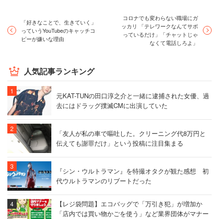
コロナでも変わらない職場にガ
「好きなことで、生きていく」
ッカリ 「テレワークなんてサボ
っていうYouTubeのキャッチコ
っているだけ」「チャットじゃ
ピーが嫌いな理由
なくて電話しろよ」
人気記事ランキング
元KAT-TUNの田口淳之介と一緒に逮捕された女優、過
去にはドラッグ撲滅CMに出演していた
「友人が私の車で嘔吐した。クリーニング代8万円と
伝えても謝罪だけ」という投稿に注目集まる
『シン・ウルトラマン』を特撮オタクが観た感想 初
代ウルトラマンのリブートだった
【レジ袋問題】エコバッグで「万引き犯」が増加か
「店内では買い物かごを使う」など業界団体がマナー