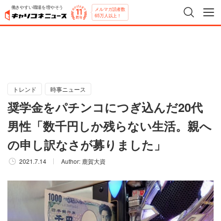
働きやすい職場を増やそう
メルマガ読者数
65万人以上！
トレンド
時事ニュース
奨学金をパチンコにつぎ込んだ20代
男性「数千円しか残らない生活。親へ
の申し訳なさが募りました」
2021.7.14
Author:
鹿賀大資