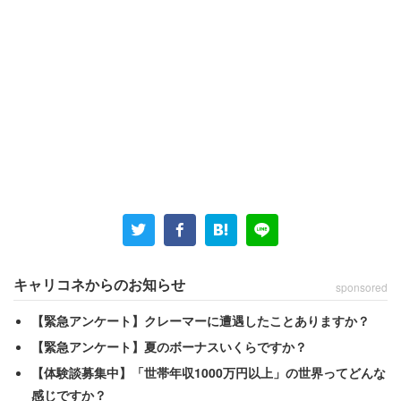
男性は大学に入学してからパチンコを打ち始め、5年間で
200万円ほど使い込んだ。男性は奨学金制度を利用して、
私立大学に入学している。あろうことか、その奨学金をパ
チンコに使うほどのめり込んでいたという。
キャリコネからのお知らせ
sponsored
「大学時代の友人は比較的、裕福な家庭で育った人
が多かったです。私は裕福な家庭ではなかったの
【緊急アンケート】クレーマーに遭遇したことありますか？
で、パチンコの射幸心が、コンプレックスを打ち消
【緊急アンケート】夏のボーナスいくらですか？
してくれていたのでしょう。親には『ちょっと生活
【体験談募集中】「世帯年収1000万円以上」の世界ってどんな
費に使ったから』などと誤魔化して、学費を支払っ
感じですか？