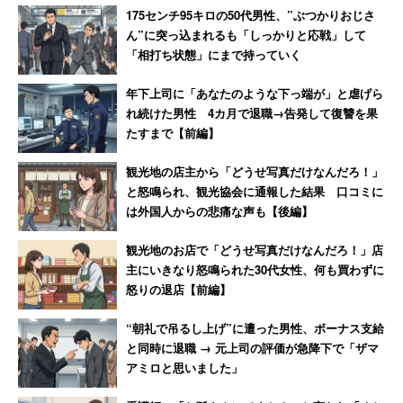
なる」発言 激怒した男性、社
談しますね」と反撃した結果
175センチ95キロの50代男性、”ぶつかりおじさ
長を罵倒して退職【後編】
ん”に突っ込まれるも「しっかりと応戦」して
「相打ち状態」にまで持っていく
年下上司に「あなたのような下っ端が」と虐げら
れ続けた男性 4カ月で退職→告発して復讐を果
たすまで【前編】
観光地の店主から「どうせ写真だけなんだろ！」
と怒鳴られ、観光協会に通報した結果 口コミに
は外国人からの悲痛な声も【後編】
観光地のお店で「どうせ写真だけなんだろ！」店
主にいきなり怒鳴られた30代女性、何も買わずに
怒りの退店【前編】
“朝礼で吊るし上げ”に遭った男性、ボーナス支給
と同時に退職 → 元上司の評価が急降下で「ザマ
アミロと思いました」