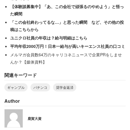
てもらっていました」
【体験談募集中】「あ、この会社で頑張るのやめよう」と悟っ
た瞬間
「この会社終わってるな…」と思った瞬間 など、その他の投
稿はこちらから
「連チャンするまでやめられない」
ユニクロ社員の年収は？給与明細はこちら
平均年収2000万円！日本一給与が高いキーエンス社員の口コミ
たまに大きく勝つことはあったものの、それが長く続くわ
メルマガ会員数64万のキャリコネニュースで企業PRをしませ
けではなかった。大勝した分もさることながら、奨学金や
んか？【媒体資料】
バイト代まで使い込んでしまい、結局は「数千円しか残ら
関連キーワード
ない生活をしていました」という。
ギャンブル
パチンコ
奨学金返済
「当時は半年に1回、学費の納期日がありました。で
Author
も、その日が近づくたびに、焦る気持ちと親への申
し訳なさが募りました。今でも負けてお金がなくな
鹿賀大資
ると、心が締め付けられるような気持ちになり、親