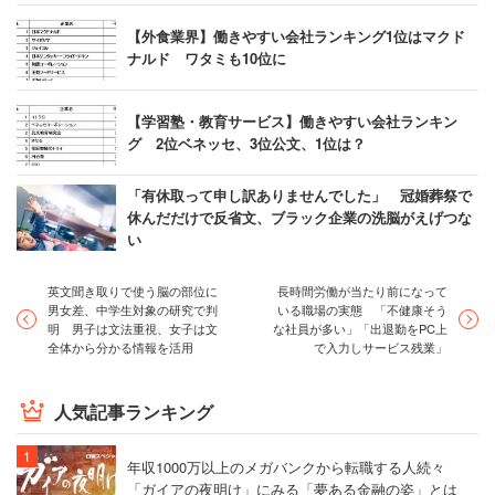
【外食業界】働きやすい会社ランキング1位はマクド
ナルド ワタミも10位に
【学習塾・教育サービス】働きやすい会社ランキン
グ 2位ベネッセ、3位公文、1位は？
「有休取って申し訳ありませんでした」 冠婚葬祭で
休んだだけで反省文、ブラック企業の洗脳がえげつな
い
英文聞き取りで使う脳の部位に
長時間労働が当たり前になって
男女差、中学生対象の研究で判
いる職場の実態 「不健康そう
明 男子は文法重視、女子は文
な社員が多い」「出退勤をPC上
全体から分かる情報を活用
で入力しサービス残業」
人気記事ランキング
年収1000万以上のメガバンクから転職する人続々
「ガイアの夜明け」にみる「夢ある金融の姿」とは