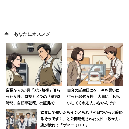
今、あなたにオススメ
店長から3か月「ガン無視」喰ら
自分の誕生日にケーキを買いに
った女性、監視カメラの「暴言2
行った50代女性、店員に「お祝
時間、自転車破壊」の証拠で反
いしてくれる人いないんです
撃 → 店長はクビ、その後店も潰
か？」と言われて絶句
飲食店で働いたらイジメられ「今日でやっと辞め
れる
るそうです！」と公開処刑された女性→数か月、
店が潰れて「ザマーミロ！」