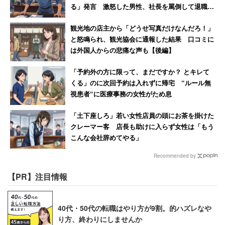
る」発言 激怒した男性、社長を罵倒して退職
【後編】
観光地の店主から「どうせ写真だけなんだろ！」
と怒鳴られ、観光協会に通報した結果 口コミに
は外国人からの悲痛な声も【後編】
「予約外の方に限って、まだですか？ とキレて
くる」のに次回予約は入れずに帰宅 “ルール無
視患者“に医療事務の女性がため息
「土下座しろ」若い女性店員の頭にお茶を掛けた
クレーマー客 店長も助けに入らず女性は「もう
こんな会社辞めてやる」
Recommended by
【PR】注目情報
40代・50代の転職はやり方が9割。的ハズレなや
り方、終わりにしませんか