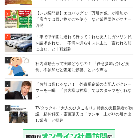
【レジ袋問題】エコバッグで「万引き犯」が増加か
「店内では買い物かごを使う」など業界団体がマナー
啓発
「車で甲子園に連れて行ってくれた友人にガソリン代
を請求された」 不満を漏らすスレ主に「言われる前
に出せ」と非難殺到
社内運動会って実際どうなの？ 「任意参加だけど強
制。不参加だと査定に影響」という声も
「お前は客じゃない！」外資系企業の支配人がクレー
マーを一喝 「お客様は神様」ではスタッフを守れな
い
TVタックル「大人のひきこもり」特集の支援業者が物
議 精神科医・斎藤環氏は「ヤンキー上がりの引き出
し業者」と批判