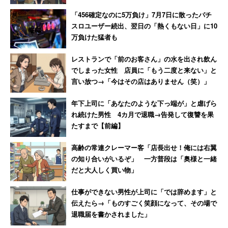
「456確定なのに5万負け」7月7日に散ったパチ
スロユーザー続出、翌日の「熱くもない日」に10
万負けた猛者も
レストランで「前のお客さん」の水を出され飲ん
でしまった女性 店員に「もう二度と来ない」と
言い放つ→「今はその店はありません（笑）」
年下上司に「あなたのような下っ端が」と虐げら
れ続けた男性 4カ月で退職→告発して復讐を果
たすまで【前編】
高齢の常連クレーマー客「店長出せ！俺には右翼
の知り合いがいるぞ」 一方普段は「奥様と一緒
だと大人しく買い物」
仕事ができない男性が上司に「では辞めます」と
伝えたら→「ものすごく笑顔になって、その場で
退職届を書かされました」