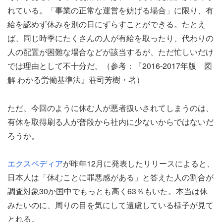
れている。「事業の正常な運営を妨げる場合」に限り、有
給を認めず休みを別の日にずらすことができる。たとえ
ば、同じ時季にたくさんの人が有給を取ったり、代わりの
人の配置が困難な場合などが該当するが、ただ忙しいだけ
では理由として不十分だ。（参考：『2016-2017年版 図
解 わかる労働基準法』荘司芳樹・著）
ただ、今回のように休む人が悪者扱いされてしまうのは、
有休を取得刷る人が普段から社内に少ないからではないだ
ろうか。
エクスペディア
が昨年12月に発表したリリースによると、
日本人は「休むことに罪悪感がある」と答えた人の割合が
調査対象30か国中でもっとも高く63％もいた。本当は休
みたいのに、周りの目を気にして遠慮している様子が見て
とれる。