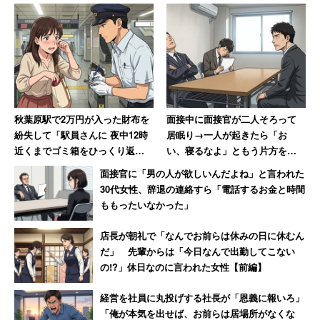
秋葉原駅で2万円が入った財布を
面接中に面接官が二人そろって
紛失して「駅員さんに 夜中12時
居眠り→一人が起きたら「お
近くまでゴミ箱をひっくり返し
い、寝るなよ」ともう片方を起
てもらいました」 30年後も忘
こして「何事もなかったかのよ
面接官に「男の人が欲しいんだよね」と言われた
れられない話
うに再開」
30代女性、辞退の連絡すら「電話するお金と時間
ももったいなかった」
店長が朝礼で「なんでお前らは休みの日に休むん
だ」 先輩からは「今日なんで出勤してこない
の!?」休日なのに言われた女性【前編】
経営を社員に丸投げする社長が「恩義に報いろ」
「俺が本気を出せば、お前らは居場所がなくな