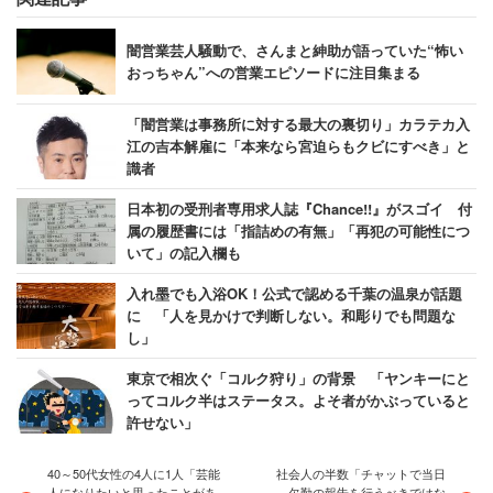
闇営業芸人騒動で、さんまと紳助が語っていた“怖い
おっちゃん”への営業エピソードに注目集まる
「闇営業は事務所に対する最大の裏切り」カラテカ入
江の吉本解雇に「本来なら宮迫らもクビにすべき」と
識者
日本初の受刑者専用求人誌『Chance!!』がスゴイ 付
属の履歴書には「指詰めの有無」「再犯の可能性につ
いて」の記入欄も
入れ墨でも入浴OK！公式で認める千葉の温泉が話題
に 「人を見かけで判断しない。和彫りでも問題な
し」
東京で相次ぐ「コルク狩り」の背景 「ヤンキーにと
ってコルク半はステータス。よそ者がかぶっていると
許せない」
40～50代女性の4人に1人「芸能
社会人の半数「チャットで当日
人になりたいと思ったことがあ
欠勤の報告を行うべきではな