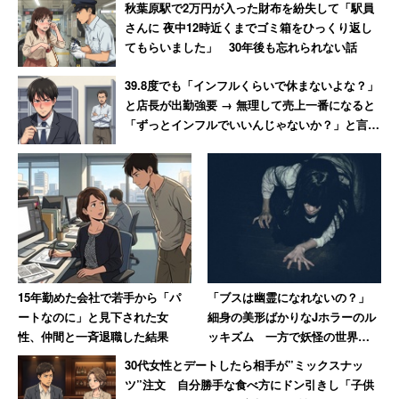
秋葉原駅で2万円が入った財布を紛失して「駅員
さんに 夜中12時近くまでゴミ箱をひっくり返し
てもらいました」 30年後も忘れられない話
39.8度でも「インフルくらいで休まないよな？」
と店長が出勤強要 → 無理して売上一番になると
「ずっとインフルでいいんじゃないか？」と言わ
れて激怒した男性
15年勤めた会社で若手から「パ
「ブスは幽霊になれないの？」
ートなのに」と見下された女
細身の美形ばかりなJホラーのル
性、仲間と一斉退職した結果
ッキズム 一方で妖怪の世界で
は醜女が活躍しているぞ！
30代女性とデートしたら相手が”ミックスナッ
ツ”注文 自分勝手な食べ方にドン引きし「子供