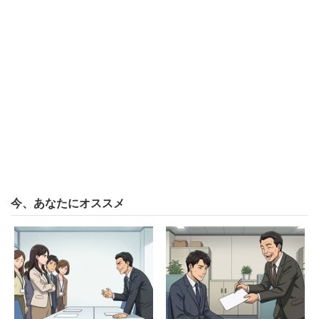
「”コルク狩り”と言っても、全盛期は20年前くら
い。まだやってんのかと思った」
と報道の印象を語る。当時は川崎市などを中心に、チーマ
ーが暴力団のコルクを”狩る”のが一般的だったという。だ
が、現在はこうした文化は薄れつつあり、「今はヘルメッ
トをかぶり、信号を守るのが普通。暴走族もチーマーもい
ない」と話し、
今、あなたにオススメ
「（容疑者の）高校生が先輩から風の噂か何かで聞
いたんじゃないか」
と不思議がっていた。