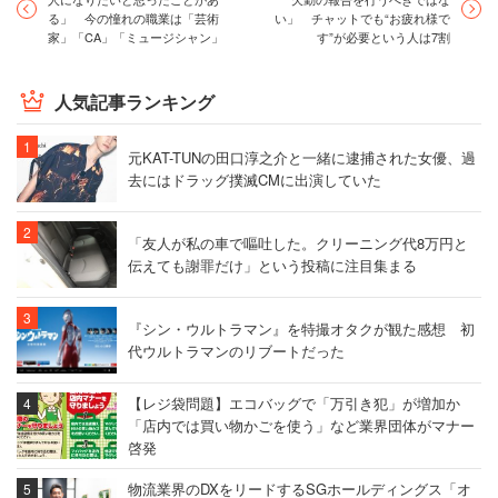
る」 今の憧れの職業は「芸術
い」 チャットでも“お疲れ様で
家」「CA」「ミュージシャン」
す”が必要という人は7割
人気記事ランキング
元KAT-TUNの田口淳之介と一緒に逮捕された女優、過
去にはドラッグ撲滅CMに出演していた
「友人が私の車で嘔吐した。クリーニング代8万円と
伝えても謝罪だけ」という投稿に注目集まる
『シン・ウルトラマン』を特撮オタクが観た感想 初
代ウルトラマンのリブートだった
【レジ袋問題】エコバッグで「万引き犯」が増加か
「店内では買い物かごを使う」など業界団体がマナー
啓発
物流業界のDXをリードするSGホールディングス「オ