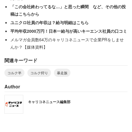
「この会社終わってるな…」と思った瞬間 など、その他の投
根性入っている奴みたいに思われていたみたい」
稿はこちらから
ユニクロ社員の年収は？給与明細はこちら
と続け、”コルク”をかぶることはヤンキーのステータスに
平均年収2000万円！日本一給与が高いキーエンス社員の口コミ
なっていたという。
メルマガ会員数64万のキャリコネニュースで企業PRをしませ
んか？【媒体資料】
男性によると、コルク半は高級品。安いものでも5000～
関連キーワード
6000円で、コルク＝日本製のような価値があるという。
今回の恐喝事件で奪われたヘルメットは、購入価格2万円
コルク半
コルク狩り
暴走族
と報じられており「おそらく本物だろう」と推察してい
た。
Author
キャリコネニュース編集部
最近はホームセンターなどでコルクを使わず、形状だけを
模したものが1000円程度から売られているという。こう
した背景から、高価なコルク半を買えない少年による恐喝
が起きるとみられる。だが、男性は