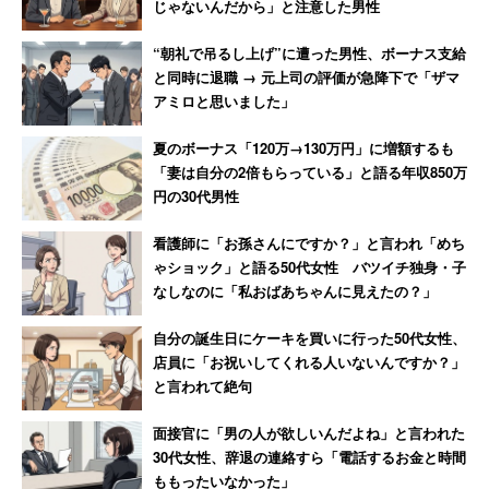
じゃないんだから」と注意した男性
“朝礼で吊るし上げ”に遭った男性、ボーナス支給
と同時に退職 → 元上司の評価が急降下で「ザマ
アミロと思いました」
夏のボーナス「120万→130万円」に増額するも
「妻は自分の2倍もらっている」と語る年収850万
円の30代男性
看護師に「お孫さんにですか？」と言われ「めち
ゃショック」と語る50代女性 バツイチ独身・子
なしなのに「私おばあちゃんに見えたの？」
自分の誕生日にケーキを買いに行った50代女性、
店員に「お祝いしてくれる人いないんですか？」
と言われて絶句
面接官に「男の人が欲しいんだよね」と言われた
30代女性、辞退の連絡すら「電話するお金と時間
ももったいなかった」