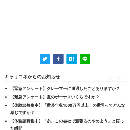
昨年は、都内で少年による”コルク狩り”が発生。2013、17
年にもやはり「誰に許可を取ってコルクを被っているん
だ。地元じゃいいかもしれないが、大田区ではだめだ」な
どと言い掛かりを付け、バイクやヘルメットを奪った事件
が
報じられていた
。
キャリコネからのお知らせ
sponsored
少年らがそこまで「コルク半」に執着するなぜだろうか。
【緊急アンケート】クレーマーに遭遇したことありますか？
川崎市内のバイク店に勤務する男性は「コルクをかぶって
【緊急アンケート】夏のボーナスいくらですか？
いるのはヤンキーの印みたいな風潮が昔はあった」と説明
【体験談募集中】「世帯年収1000万円以上」の世界ってどんな
する。
感じですか？
【体験談募集中】「あ、この会社で頑張るのやめよう」と悟っ
た瞬間
「仕事柄さまざまな客が来るが、コルクをかぶれば