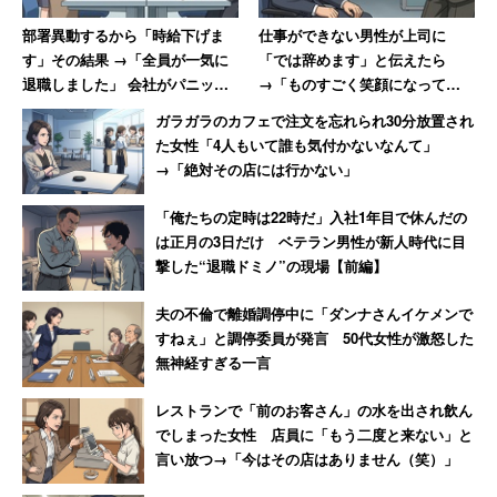
部署異動するから「時給下げま
仕事ができない男性が上司に
す」その結果 →「全員が一気に
「では辞めます」と伝えたら
退職しました」 会社がパニック
→「ものすごく笑顔になって、
に陥った話
その場で退職届を書かされまし
ガラガラのカフェで注文を忘れられ30分放置され
た」
た女性「4人もいて誰も気付かないなんて」
→「絶対その店には行かない」
「俺たちの定時は22時だ」入社1年目で休んだの
は正月の3日だけ ベテラン男性が新人時代に目
撃した“退職ドミノ”の現場【前編】
夫の不倫で離婚調停中に「ダンナさんイケメンで
すねぇ」と調停委員が発言 50代女性が激怒した
無神経すぎる一言
レストランで「前のお客さん」の水を出され飲ん
でしまった女性 店員に「もう二度と来ない」と
言い放つ→「今はその店はありません（笑）」