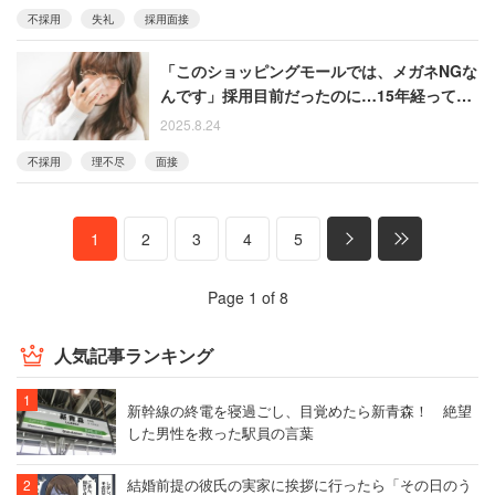
不採用
失礼
採用面接
「このショッピングモールでは、メガネNGな
んです」採用目前だったのに…15年経っても
忘れられない理不尽な面接
2025.8.24
不採用
理不尽
面接
1
2
3
4
5
Page 1 of 8
人気記事ランキング
新幹線の終電を寝過ごし、目覚めたら新青森！ 絶望
した男性を救った駅員の言葉
結婚前提の彼氏の実家に挨拶に行ったら「その日のう