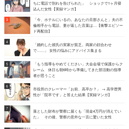
ちに電話で別れを告げられた」 ショックで1ヶ月寝
込んだ女性【実録マンガ】
「今、ホテルにいるの。あなたの旦那さんと」夫の不
倫相手から電話、妻が返した言葉は…【衝撃エピソー
ド再配信】
「婚約した彼氏の実家が貧乏。両家の顔合わせ
で……」 女性の悩みにアドバイス集まる
「もう指導をやめてください」大会会場で保護からク
レーム 休日も朝6時から準備してきた部活動の指導
者が思うこと
市役所のクレーマー「お前、高卒か？」 → 高学歴男
性が「院卒です」と答えた結果【実録マンガ】
落とした財布が警察に届くも「現金4万円が消えてい
た」 その後、警察の意外な一言に驚いた女性