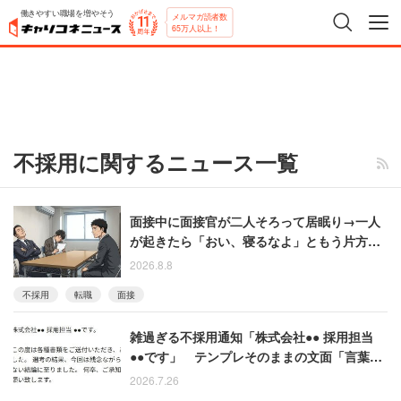
働きやすい職場を増やそう
メルマガ読者数
65万人以上！
不採用に関するニュース一覧
面接中に面接官が二人そろって居眠り→一人
が起きたら「おい、寝るなよ」ともう片方を
起こして「何事もなかったかのように再開」
2026.8.8
不採用
転職
面接
雑過ぎる不採用通知「株式会社●● 採用担当
●●です」 テンプレそのままの文面「言葉が
出ませんでした」とドン引きした男性
2026.7.26