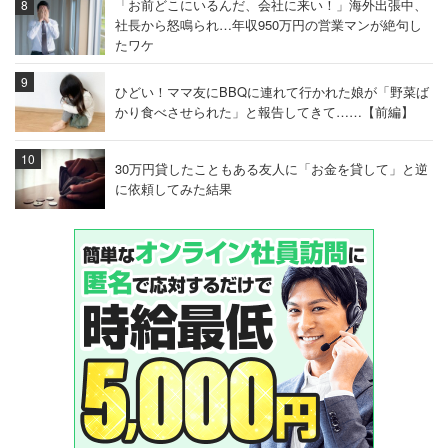
「お前どこにいるんだ、会社に来い！」海外出張中、
社長から怒鳴られ…年収950万円の営業マンが絶句し
たワケ
ひどい！ママ友にBBQに連れて行かれた娘が「野菜ば
かり食べさせられた」と報告してきて……【前編】
30万円貸したこともある友人に「お金を貸して」と逆
に依頼してみた結果