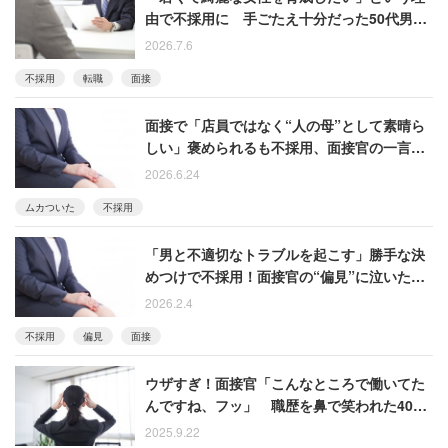
由で不採用に 手ごたえ十分だった50代男性
の結末
2026.7.6
不採用
転職
面接
面接で「店員ではなく“人の母”として素晴ら
しい」褒められるも不採用、面接官の一言に
困惑
2026.6.24
ムカついた
不採用
「男と不適切なトラブルを起こす」勝手な決
めつけで不採用！面接官の“偏見”に泣いた人
たち
2026.2.4
不採用
偏見
面接
ウザすぎ！面接官「こんなところで働いてた
んですね、フッ」 職歴を鼻で笑われた40代
女性
2025.9.22