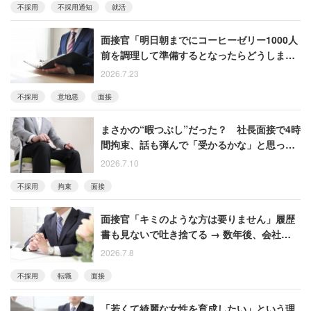
不採用
不採用通知
就活
面接官「明日朝までにコーヒーゼリー1000人
前を調理して準備するとなったらどうします
か？」 意地悪な質問で不採用になった男性
2026.7.23
不採用
意地悪
面接
まさかの“暇つぶし”だった？ 社長面接で4時
間拘束、話も弾んで「受かるかな」と思った
男性 → 普通に不合格だった
2026.7.10
不採用
拘束
面接
面接官「キミのような方は要りません」履歴
書も見ないで吐き捨てる → 数年後、会社その
ものがビルから消え去る
2026.7.8
不採用
転職
面接
「若くて綺麗な女性を育成したい」という理