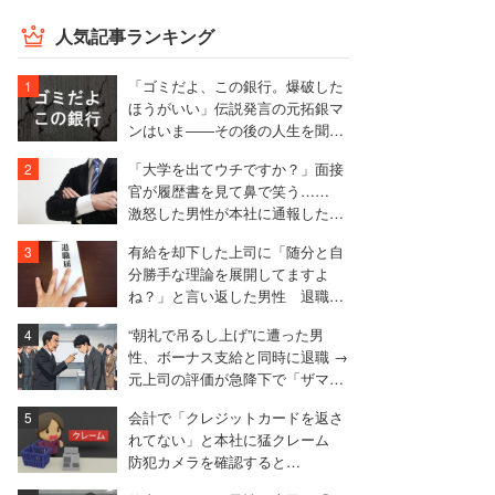
人気記事ランキング
「ゴミだよ、この銀行。爆破した
ほうがいい」伝説発言の元拓銀マ
ンはいま――その後の人生を聞い
た
「大学を出てウチですか？」面接
官が履歴書を見て鼻で笑う……
激怒した男性が本社に通報した結
果は
有給を却下した上司に「随分と自
分勝手な理論を展開してますよ
ね？」と言い返した男性 退職届
も強気で出す
“朝礼で吊るし上げ”に遭った男
性、ボーナス支給と同時に退職 →
元上司の評価が急降下で「ザマア
ミロと思いました」
会計で「クレジットカードを返さ
れてない」と本社に猛クレーム
防犯カメラを確認すると…