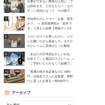
仕事ができない男性が上司に「で
は辞めます」と伝えたら→「もの
すごく笑顔になって、その場で退
職届を書かされました」
市役所のクレーマー「お前、高卒
か？」 → 高学歴男性が「院卒で
す」と答えた結果【実録マンガ】
メロンゼリーを買ったのに「メロ
ンが嫌いだから返金しろ」まさか
のクレームに店長がとった毅然と
した対応
「あなたの日本語おかしいわね、
日本人？」と電話口でクレーム →
「ご予約いただかなくて結構で
す」とお断りした男性【実録マン
「普通の焼き魚定食なのに1800
ガ】
円」出張先で入った定食屋、無料
だと思ったお茶も一杯500円でモ
ヤモヤ
アーカイブ