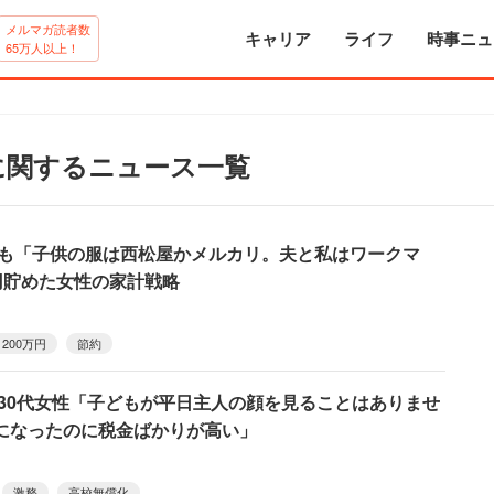
メルマガ読者数
キャリア
ライフ
時事ニュ
65万人以上！
円に関するニュース一覧
円でも「子供の服は西松屋かメルカリ。夫と私はワークマ
万円貯めた女性の家計戦略
1200万円
節約
、30代女性「子どもが平日主人の顔を見ることはありませ
になったのに税金ばかりが高い」
激務
高校無償化