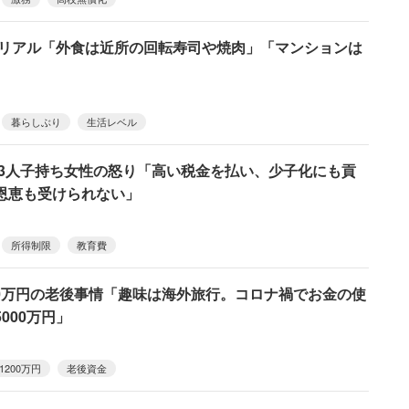
円のリアル「外食は近所の回転寿司や焼肉」「マンションは
暮らしぶり
生活レベル
、3人子持ち女性の怒り「高い税金を払い、少子化にも貢
恩恵も受けられない」
所得制限
教育費
200万円の老後事情「趣味は海外旅行。コロナ禍でお金の使
000万円」
1200万円
老後資金