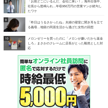
「お前どこにいるんだ、会社に来い！」海外出張中、
社長から怒鳴られ…年収950万円の営業マンが絶句し
たワケ
「昨日はうるさかったね」夫婦の寝室に聞き耳を立て
る義母…地獄の同居生活から逃げた女性の回想
メロンゼリーを買ったのに「メロンが嫌いだから返金
しろ」まさかのクレームに店長がとった毅然とした対
応