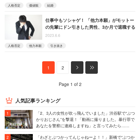
人格否定
価値観
結婚
仕事中もソシャゲ！ 「他力本願」がモットー
の先輩にドン引きした男性、3か月で退職する
2023.6.6
人格否定
他力本願
引き抜き
1
2
Page 1 of 2
人気記事ランキング
「2、3人の女性が吹っ飛んでいました」渋谷駅で“ぶつ
かりおじさん”を撃退！「動画に撮りました。暴行罪で
あなたを警察に連絡しますね」と言ってみたら……
「わざとぶつかってんじゃねーよ！！」新橋で“ぶつか