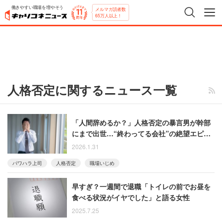
働きやすい職場を増やそう
メルマガ読者数
65万人以上！
人格否定に関するニュース一覧
「人間辞めるか？」人格否定の暴言男が幹部
にまで出世…“終わってる会社”の絶望エピソ
ード
2026.1.31
パワハラ上司
人格否定
職場いじめ
早すぎ？一週間で退職「トイレの前でお昼を
食べる状況がイヤでした」と語る女性
2025.7.25