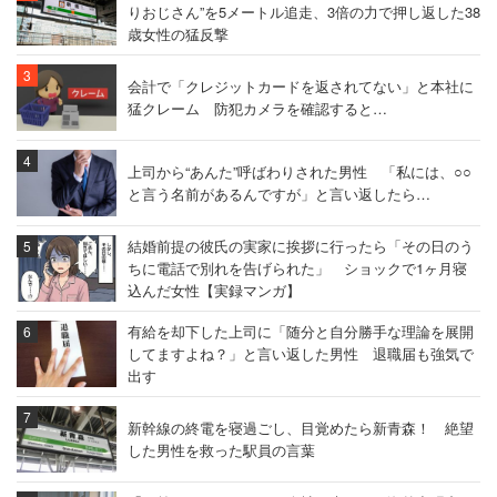
りおじさん”を5メートル追走、3倍の力で押し返した38
歳女性の猛反撃
会計で「クレジットカードを返されてない」と本社に
猛クレーム 防犯カメラを確認すると…
上司から“あんた”呼ばわりされた男性 「私には、○○
と言う名前があるんですが」と言い返したら…
結婚前提の彼氏の実家に挨拶に行ったら「その日のう
ちに電話で別れを告げられた」 ショックで1ヶ月寝
込んだ女性【実録マンガ】
有給を却下した上司に「随分と自分勝手な理論を展開
してますよね？」と言い返した男性 退職届も強気で
出す
新幹線の終電を寝過ごし、目覚めたら新青森！ 絶望
した男性を救った駅員の言葉