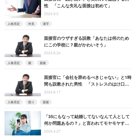
性 「こんな失礼な面接は初めて」
2024.9.5
人格否定
外見
漢字
面接官のウザすぎる説教「あなたは何のため
にこの学校に？親がかわいそう」
2024.8.24
人格否定
親
面接
面接官に「会社を辞めるべきじゃない」と1時
間も説教された男性 「ストレスのはけ口」
にされたと激怒
2024.8.17
人格否定
怒り
面接
「35にもなって結婚してないなんて人として
何か問題あるの？」と言われてモヤモヤする
女性の相談に反響
2024.4.27