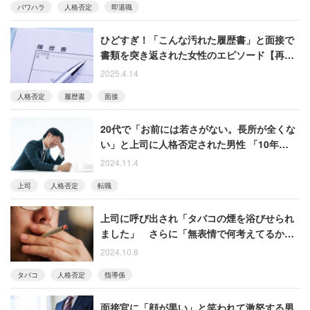
パワハラ
人格否定
即退職
ひどすぎ！「こんな汚れた履歴書」と面接で
書類を突き返された女性のエピソード【再配
信】
2025.4.14
人格否定
履歴書
面接
20代で「お前には若さがない。長所が全くな
い」と上司に人格否定された男性 「10年後に
その店は潰れた」と語る
2024.11.4
上司
人格否定
転職
上司に呼び出され「タバコの煙を浴びせられ
ました」 さらに「無表情で何考えてるかわ
からない」と人格否定されて1ヶ月で辞めた女
2024.10.8
性
タバコ
人格否定
指導係
面接官に「顔が黒い」と笑われて激怒する男