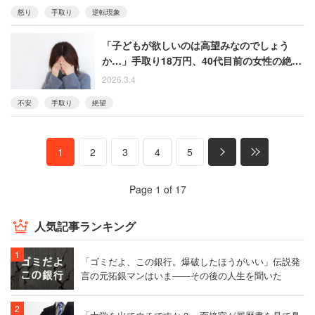
怒り
手取り
逆転現象
「子どもが欲しいのは高望みなのでしょう
か…」手取り18万円、40代目前の女性の絶望
「不妊治療の費用すら用意できない」
2026.3.4
不安
手取り
絶望
1
2
3
4
5
Page 1 of 17
人気記事ランキング
「ゴミだよ、この銀行。爆破したほうがいい」伝説発
言の元拓銀マンはいま――その後の人生を聞いた