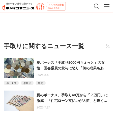
働きやすい職場を増やそう
メルマガ読者数
65万人以上！
手取りに関するニュース一覧
夏ボーナス「手取り8000円ちょっと」の女
性 国会議員の賞与に怒り「何の成果もあげ
ていないのに、なんなら寝ているのに」
2026.8.6
ボーナス
手取り
給与
夏のボーナス、手取り40万から「７万円」に
激減 「住宅ローン支払いが大変」と嘆く50
代男性
2026.7.24