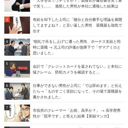
「大学を出てウチですか？」面接官が履歴書を見て鼻
で笑う…… 激怒した男性が本社に通報した結果は
有給を却下した上司に「随分と自分勝手な理論を展開
してますよね？」と言い返した男性 退職届も強気で
出す
“朝礼で吊るし上げ”に遭った男性、ボーナス支給と同
時に退職 → 元上司の評価が急降下で「ザマアミロと
思いました」
会計で「クレジットカードを返されてない」と本社に
猛クレーム 防犯カメラを確認すると…
仕事ができない男性が上司に「では辞めます」と伝え
たら→「ものすごく笑顔になって、その場で退職届を
書かされました」
市役所のクレーマー「お前、高卒か？」 → 高学歴男
性が「院卒です」と答えた結果【実録マンガ】