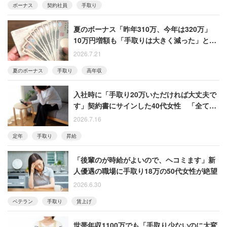
ボーナス
契約社員
手取り
夏のボーナス「昨年310万、今年は320万」
10万円増額も「手取りは大きく減った」と漏
らす年収1500万円男性
2026.7.21
夏のボーナス
手取り
高年収
入社時に「手取り20万いただければ大丈夫で
す」契約書にサインした40代女性 「全て自
業自得かもしれませんが…」と後悔語る
2026.7.16
定年
手取り
昇給
「後輩のが時給がよいので、ヘコミます」新
人優遇の職場に手取り18万の50代女性が絶望
2026.6.30
ベテラン
手取り
賃上げ
世帯年収1100万でも「手取り少ないのに大変