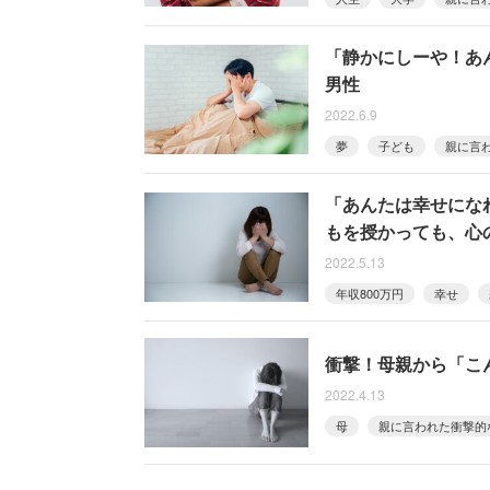
「静かにしーや！あ
男性
2022.6.9
夢
子ども
親に言
「あんたは幸せにな
もを授かっても、心
2022.5.13
年収800万円
幸せ
衝撃！母親から「こ
2022.4.13
母
親に言われた衝撃的