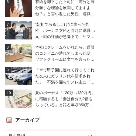
有給を却下した上司に「随分と自
分勝手な理論を展開してますよ
ね？」と言い返した男性 退職届
も強気で出す
“朝礼で吊るし上げ”に遭った男
性、ボーナス支給と同時に退職 →
元上司の評価が急降下で「ザマア
ミロと思いました」
本社にクレームをいれたら、近所
のコンビニが潰れてしまった話
ソフトクリームに文句を言ったと
ころ……。
「車で甲子園に連れて行ってくれ
た友人にガソリン代を請求され
た」 不満を漏らすスレ主に「言
われる前に出せ」と非難殺到
夏のボーナス「120万→130万円」
に増額するも「妻は自分の2倍も
らっている」と語る年収850万円
の30代男性
アーカイブ