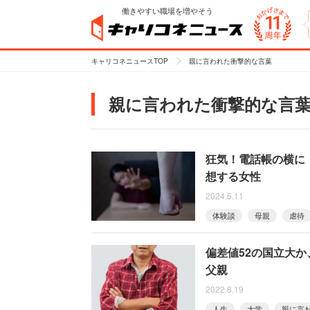
働きやすい職場を増やそう
キャリコネニュースTOP
親に言われた衝撃的な言葉
親に言われた衝撃的な言
狂気！電話帳の横に
想する女性
2024.5.11
体験談
母親
虐待
偏差値52の国立大
父親
2022.8.19
人生
大学
親に言