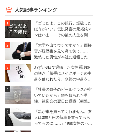
人気記事ランキング
「ゴミだよ、この銀行。爆破した
ほうがいい」伝説発言の元拓銀マ
ンはいま――その後の人生を聞い
た
「大学を出てウチですか？」面接
官が履歴書を見て鼻で笑う……
激怒した男性が本社に通報した結
果は
わずか3日で退職した女性看護師
の嘆き「勝手にメイクポーチの中
身を使われたり、水筒の中身を捨
てられたり」
「社長の息子のビールグラスが空
いていたから」頭を殴られた男
性、歓迎会の翌日に退職【衝撃エ
ピソード振り返り再配信】
「親が車を買ってくれません。友
人は200万円の新車を買ってもら
ってるのに……」19歳女性の不満
に厳しい声相次ぐ