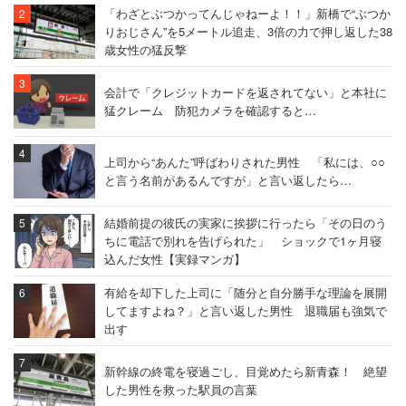
「わざとぶつかってんじゃねーよ！！」新橋で“ぶつか
りおじさん”を5メートル追走、3倍の力で押し返した38
歳女性の猛反撃
会計で「クレジットカードを返されてない」と本社に
猛クレーム 防犯カメラを確認すると…
上司から“あんた”呼ばわりされた男性 「私には、○○
と言う名前があるんですが」と言い返したら…
結婚前提の彼氏の実家に挨拶に行ったら「その日のう
ちに電話で別れを告げられた」 ショックで1ヶ月寝
込んだ女性【実録マンガ】
有給を却下した上司に「随分と自分勝手な理論を展開
してますよね？」と言い返した男性 退職届も強気で
出す
新幹線の終電を寝過ごし、目覚めたら新青森！ 絶望
した男性を救った駅員の言葉