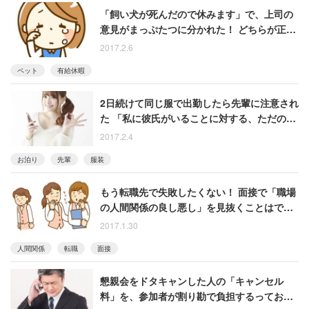
「飼い犬が死んだので休みます」で、上司の
意見がまっぷたつに分かれた！ どちらが正し
いと思いますか？
2017.2.6
ペット
有給休暇
2日続けて同じ服で出勤したら先輩に注意され
た 「私に彼氏がいることに対する、ただのひ
がみでしょうか？」
2017.2.4
お泊り
先輩
服装
もう転職先で失敗したくない！ 面接で「職場
の人間関係の良し悪し」を見抜くことはでき
ないのか？
2017.1.30
人間関係
転職
面接
懇親会をドタキャンした人の「キャンセル
料」を、参加者が割り勘で負担するっておか