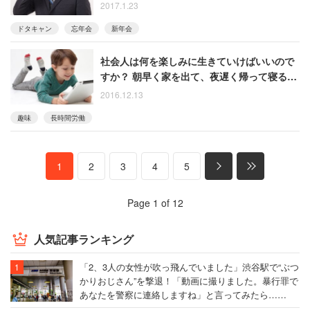
しくないですか？
2017.1.23
ドタキャン
忘年会
新年会
社会人は何を楽しみに生きていけばいいので
すか？ 朝早く家を出て、夜遅く帰って寝るだ
けの日々では虚しすぎる
2016.12.13
趣味
長時間労働
1
2
3
4
5
Page 1 of 12
人気記事ランキング
「2、3人の女性が吹っ飛んでいました」渋谷駅で“ぶつ
かりおじさん”を撃退！「動画に撮りました。暴行罪で
あなたを警察に連絡しますね」と言ってみたら……