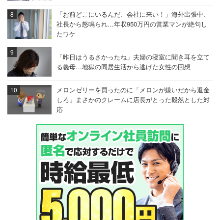
「お前どこにいるんだ、会社に来い！」海外出張中、
社長から怒鳴られ…年収950万円の営業マンが絶句し
たワケ
「昨日はうるさかったね」夫婦の寝室に聞き耳を立て
る義母…地獄の同居生活から逃げた女性の回想
メロンゼリーを買ったのに「メロンが嫌いだから返金
しろ」まさかのクレームに店長がとった毅然とした対
応