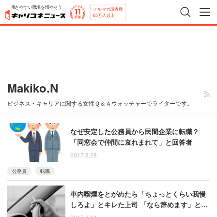
働きやすい職場を増やそう
メルマガ読者数
65万人以上！
Makiko.N
ビジネス・キャリアに関する女性Ｑ＆Ａウォッチャーでライターです。
なぜ安定した公務員から民間企業に転職？
「同窓会で仲間に哀れまれて」と回答者
2017.8.28
公務員
転職
車内喫煙をとがめたら「ちょっとくらい我慢
しろよ」とキレた上司 「なら辞めます」と言
った部下が悪いのか？