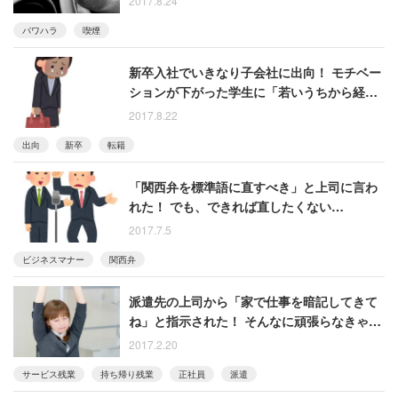
2017.8.24
パワハラ
喫煙
新卒入社でいきなり子会社に出向！ モチベー
ションが下がった学生に「若いうちから経験
が積める」と励ましの声
2017.8.22
出向
新卒
転籍
「関西弁を標準語に直すべき」と上司に言わ
れた！ でも、できれば直したくない…
2017.7.5
ビジネスマナー
関西弁
派遣先の上司から「家で仕事を暗記してきて
ね」と指示された！ そんなに頑張らなきゃダ
メですか？
2017.2.20
サービス残業
持ち帰り残業
正社員
派遣