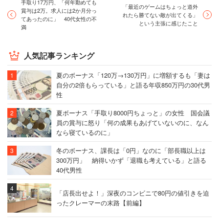
手取り17万円、「何年勤めても
「最近のゲームはちょっと道外
賞与は2万。求人には2か月分っ
れたら勝てない敵が出てくる」
てあったのに」 40代女性の不
という主張に感じたこと
満
人気記事ランキング
夏のボーナス「120万→130万円」に増額するも「妻は
自分の2倍もらっている」と語る年収850万円の30代男
性
夏ボーナス「手取り8000円ちょっと」の女性 国会議
員の賞与に怒り「何の成果もあげていないのに、なん
なら寝ているのに」
冬のボーナス、課長は「0円」なのに「部長職以上は
300万円」 納得いかず「退職も考えている」と語る
40代男性
「店長出せよ！」深夜のコンビニで80円の値引きを迫
ったクレーマーの末路【前編】