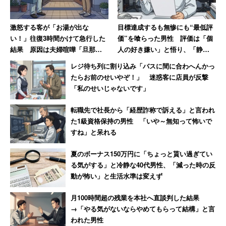
激怒する客が「お湯が出な
目標達成するも無惨にも“最低評
い！」往復3時間かけて急行した
価”を喰らった男性 評価は「個
結果 原因は夫婦喧嘩「旦那が
人の好き嫌い」と悟り、「静か
入浴中に奥さんがスイッチを切
な退職」
レジ待ち列に割り込み「バスに間に合わへんかっ
っただけ」
たらお前のせいやぞ！」 迷惑客に店員が反撃
「私のせいじゃないです」
転職先で社長から「経歴詐称で訴える」と言われ
た1級資格保持の男性 「いや～無知って怖いで
すね」と呆れる
夏のボーナス150万円に「ちょっと貰い過ぎてい
る気がする」と冷静な40代男性、「減った時の反
動が怖い」と生活水準は変えず
月100時間超の残業を本社へ直談判した結果
→「やる気がないならやめてもらって結構」と言
われた男性