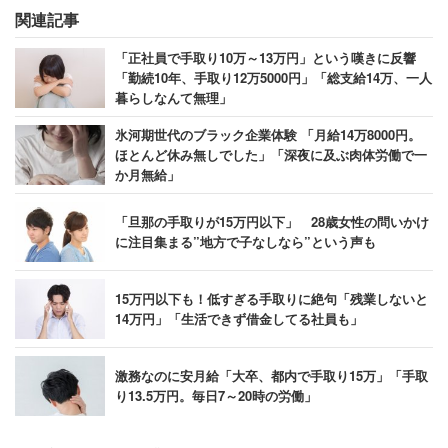
関連記事
「正社員で手取り10万～13万円」という嘆きに反響
「勤続10年、手取り12万5000円」「総支給14万、一人
暮らしなんて無理」
氷河期世代のブラック企業体験 「月給14万8000円。
ほとんど休み無しでした」「深夜に及ぶ肉体労働で一
か月無給」
「旦那の手取りが15万円以下」 28歳女性の問いかけ
に注目集まる”地方で子なしなら”という声も
15万円以下も！低すぎる手取りに絶句「残業しないと
14万円」「生活できず借金してる社員も」
激務なのに安月給「大卒、都内で手取り15万」「手取
り13.5万円。毎日7～20時の労働」