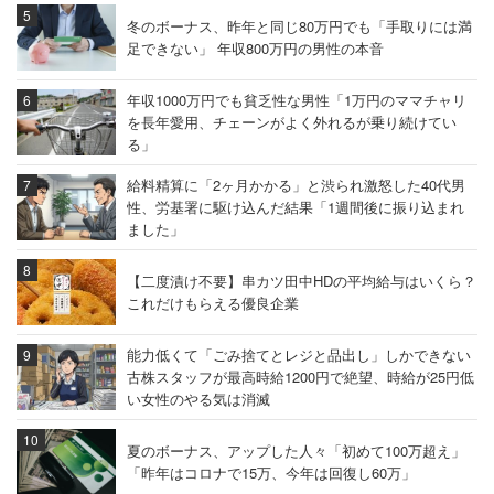
冬のボーナス、昨年と同じ80万円でも「手取りには満
足できない」 年収800万円の男性の本音
年収1000万円でも貧乏性な男性「1万円のママチャリ
を長年愛用、チェーンがよく外れるが乗り続けてい
る」
給料精算に「2ヶ月かかる」と渋られ激怒した40代男
性、労基署に駆け込んだ結果「1週間後に振り込まれ
ました」
【二度漬け不要】串カツ田中HDの平均給与はいくら？
これだけもらえる優良企業
能力低くて「ごみ捨てとレジと品出し」しかできない
古株スタッフが最高時給1200円で絶望、時給が25円低
い女性のやる気は消滅
夏のボーナス、アップした人々「初めて100万超え」
「昨年はコロナで15万、今年は回復し60万」