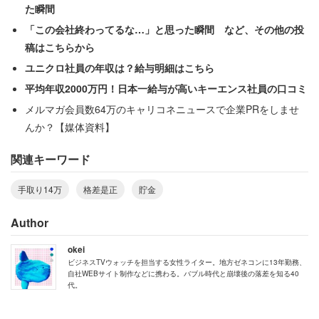
た瞬間
「そんな中なんとか暮らしていますが、地方でもお金はか
「この会社終わってるな…」と思った瞬間 など、その他の投
かります。貯金なんてできません。車がないと生活できな
稿はこちらから
いので車の維持費だけで年間何十万です。地方だから食材
ユニクロ社員の年収は？給与明細はこちら
やガソリンが安いわけではありません。都心部とたいして
平均年収2000万円！日本一給与が高いキーエンス社員の口コミ
変わりません」
メルマガ会員数64万のキャリコネニュースで企業PRをしませ
んか？【媒体資料】
と地方の負担感を切々と綴っている。その上で、「政府に
関連キーワード
は早急に地方格差をなくす政策をしていただきたいです」
と格差是正を訴えた。
手取り14万
格差是正
貯金
Author
okei
ビジネスTVウォッチを担当する女性ライター。地方ゼネコンに13年勤務、
自社WEBサイト制作などに携わる。バブル時代と崩壊後の落差を知る40
代。