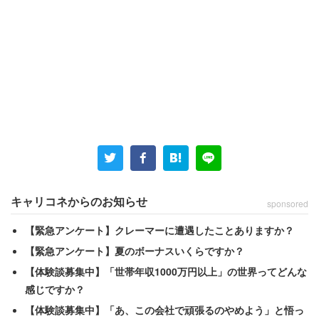
現在39歳、氷河期世代だという男性は、思いをこう語る。
「地方のメーカー下請け会社の正社員ですが、リーマンシ
ョック以降昇給していません。よくネットニュースなどで
手取り20以下は正社員ではないとか、転職したほうが良い
とか目にしますが、地方だと時給1000円でも高いほうで
キャリコネからのお知らせ
sponsored
す。 残業無しで手取り20万貰えたら地方だと高給取りの
【緊急アンケート】クレーマーに遭遇したことありますか？
枠に入るくらいです」
【緊急アンケート】夏のボーナスいくらですか？
【体験談募集中】「世帯年収1000万円以上」の世界ってどんな
男性が暮らす青森県では最低賃金822円（2021年10月改
感じですか？
定）。全国で最も高い東京都は1041円だ。男性は、
【体験談募集中】「あ、この会社で頑張るのやめよう」と悟っ