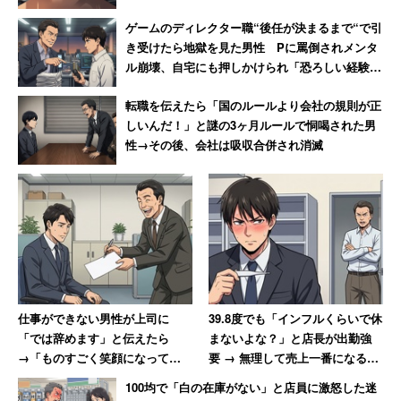
ゲームのディレクター職“後任が決まるまで“で引
き受けたら地獄を見た男性 Pに罵倒されメンタ
ル崩壊、自宅にも押しかけられ「恐ろしい経験で
した」
転職を伝えたら「国のルールより会社の規則が正
しいんだ！」と謎の3ヶ月ルールで恫喝された男
性→その後、会社は吸収合併され消滅
仕事ができない男性が上司に
39.8度でも「インフルくらいで休
「では辞めます」と伝えたら
まないよな？」と店長が出勤強
→「ものすごく笑顔になって、
要 → 無理して売上一番になると
その場で退職届を書かされまし
「ずっとインフルでいいんじゃ
100均で「白の在庫がない」と店員に激怒した迷
た」
ないか？」と言われて激怒した