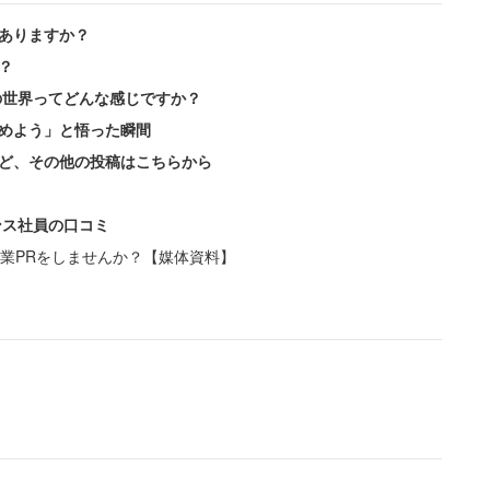
ありますか？
？
の世界ってどんな感じですか？
めよう」と悟った瞬間
ど、その他の投稿はこちらから
ンス社員の口コミ
業PRをしませんか？【媒体資料】
時：正社員／年収220万円）は、当時の年収や手取り
す」と語る。
手取り15万円程。東京で一人暮らしすると、服も
きませんでした。借金している社員もいた」