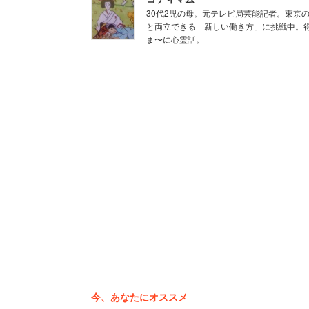
30代2児の母。元テレビ局芸能記者。東京
都内の高額な家賃や、光熱費、食費、被服
と両立できる「新しい働き方」に挑戦中。
ま〜に心霊話。
をしているのに借金生活を強いられると
う。
物流サービスの仕事を退職した30代男性
ついて「新卒で10年以上働いても、残業
と振り返る。会社が残業時間の削減を求
「業務事故の再発防止策など求
とが難しく、サービス残業を行
今、あなたにオススメ