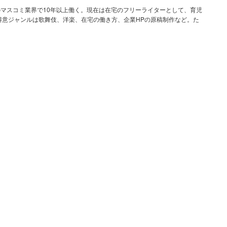
のマスコミ業界で10年以上働く。現在は在宅のフリーライターとして、育児
費を考えると、手取り15万円ではカツカツだ。仕事
得意ジャンルは歌舞伎、洋楽、在宅の働き方、企業HPの原稿制作など。た
は、何のために働いているのかわからなくなるだろ
（在籍時：正社員／年収380万円）も、当時の給料に
無しで手取り月額20万円を稼ぐことすら厳しかった」
めていたため、残業代で稼ぐのも難しかったようだ。
められる仕事が増えていく中で、残業を減らすこ
っている所も当時はあった」