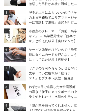
激怒した男性が本社に通報した結
果は
理不尽上司にムカついたので「そ
のまま事務所でエリアマネージャ
ーに電話して退職」薬局を即行で
辞めた女性【後編】
市役所のクレーマー「お前、高卒
か？」 → 高学歴男性が「院卒で
す」と答えた結果【実録マンガ】
サービス残業がひどいので「帰宅
時にタイムカードを押さないよう
に」してみた結果【再配信】
ヤクザの名刺をちらつかせる40代
先輩、ついに後輩が「座れボ
ケ！」とブチギレ説教 解雇され
た男が最後に放った言葉とは
わずか3日で退職した女性看護師
の嘆き「勝手にメイクポーチの中
身を使われたり、水筒の中身を捨
てられたり」
「親が車を買ってくれません。友
人は200万円の新車を買ってもら