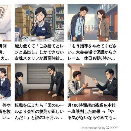
弱。これではキツい」
：正社員／年収450万円）は「給料が低い。28歳で
時の手取りの低さを嘆く。退職理由については「ボー
性がとても不安なため。これから伸びはしない」と明
な裏側
能力低くて「ごみ捨てとレ
「もう指導をやめてくださ
情、
ジと品出し」しかできない
い」大会会場で保護からク
フカフ
古株スタッフが最高時給
レーム 休日も朝6時から
も呆れ
1200円で絶望、時給が25
準備してきた部活動の指導
円低い女性のやる気は消滅
者が思うこと
男性（正社員／年収370万円）は、勤め先の給料につ
り14万円くらい。残業してもそんなに高いと思えな
、何や
転職を伝えたら「国のルー
月100時間超の残業を本社
資格給」の3つに分かれている。内訳を見ると、「基
所を教
ルより会社の規則が正しい
へ直談判した結果 →「や
が低すぎるため、基本給をもとに計算される退職金や
、いき
んだ！」と謎の3ヶ月ルー
る気がないならやめてもら
ルで恫喝された男性→その
って結構」と言われた男性
基本給が普通に最低賃金以下なので法律違反に該当す
Recommended by
後、会社は吸収合併され消