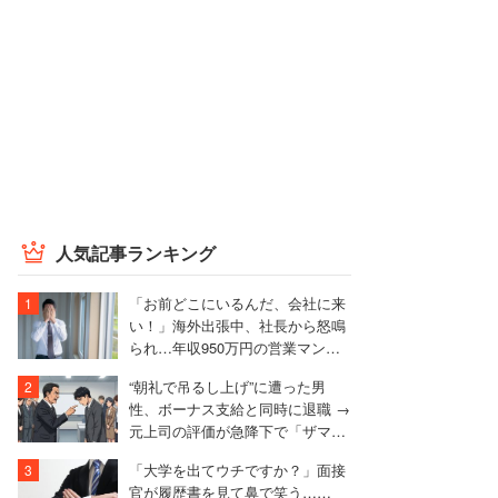
人気記事ランキング
「お前どこにいるんだ、会社に来
い！」海外出張中、社長から怒鳴
られ…年収950万円の営業マンが
絶句したワケ
“朝礼で吊るし上げ”に遭った男
性、ボーナス支給と同時に退職 →
元上司の評価が急降下で「ザマア
ミロと思いました」
「大学を出てウチですか？」面接
官が履歴書を見て鼻で笑う……