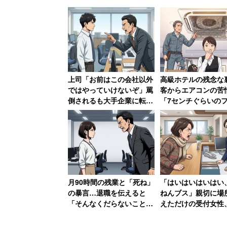
「28歳で手取り19万円
代理店営業職を退職した20代男性（在籍時
手取り19万円弱。これではキツい」と当
ナスも下がり続けていたし、会社の将来
上司「お前はこの会社以外
高級ホテルの残念
ではやっていけないぞ」罵
客からエアコンの苦
かした。
倒されるも大手企業に転職
「7センチぐらいの
した30代男性 一方上司は
カのホコリが」業者
転職先を「1年足らず」で
るお粗末ぶり
生産・製造技術職として働いている20代
退職
いて「残業しないと給与は安い。大体手取
い」と綴る。
月90時間の残業と「死ね」
「はいはいはいはい
男性の給与の内訳は「基本給、調整給、
の暴言…退職を伝えると
ねんブス」親切に場
本給が5万円位」だったという。基本給
「そんなくだらないことで
えただけの受付女性
辞めるなんて」→10年後、
なりの暴言に絶句
賞与なども必然的に安くなってしまう。
会社は倒産