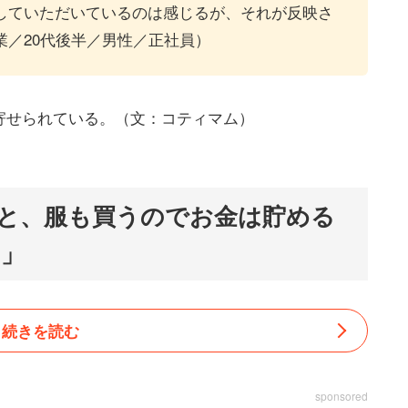
していただいているのは感じるが、それが反映さ
業／20代後半／男性／正社員）
寄せられている。（文：コティマム）
と、服も買うのでお金は貯める
た」
続きを読む
sponsored