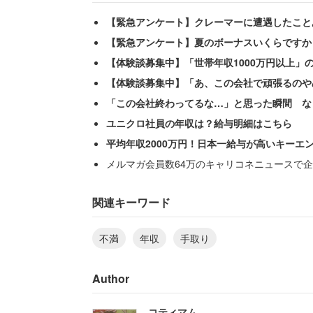
【緊急アンケート】クレーマーに遭遇したこと
【緊急アンケート】夏のボーナスいくらですか
【体験談募集中】「世帯年収1000万円以上」
【体験談募集中】「あ、この会社で頑張るのや
「この会社終わってるな…」と思った瞬間 な
ユニクロ社員の年収は？給与明細はこちら
平均年収2000万円！日本一給与が高いキーエ
メルマガ会員数64万のキャリコネニュースで企
店舗スタッフを退職した20代男性（在籍
について「その辺のバイトの方が稼げま
関連キーワード
不満
年収
手取り
「賞与年14万円くらい。月収が
Author
買うのでお金は貯めることがで
コティマム