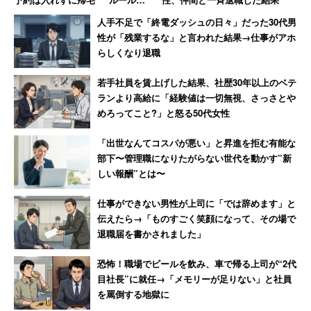
憤りながらも、
視患者“に医療事務の女性がため
人手不足で「終電ダッシュの日々」だった30代男
息
性が「残業するな」と言われた結果→仕事がアホ
「会社の契約内容を確認していなかったは自己責任
らしくなり退職
です。不満はあるが、新しい生活をして行くために
若手社員を賃上げした結果、社歴30年以上のベテ
再び求職活動中です」
ランより高給に「経験値は一切無視、さっさとや
めろってこと?」と怒る50代女性
と綴っている。
「出世なんてコスパが悪い」と昇進を拒む有能な
部下〜管理職になりたがらない世代を動かす”新
しい報酬”とは〜
※キャリコネニュースでは引き続き
「ブラック企業経験
談」
のほか
「不労所得がある人」
や
「モンスター新人目撃
仕事ができない男性が上司に「では辞めます」と
談」
などの
アンケート
を募集しています。
伝えたら→「ものすごく笑顔になって、その場で
退職届を書かされました」
恐怖！職場でビールを飲み、車で帰る上司が“2代
目社長”に就任→「メモリーが足りない」と社員
を罵倒する地獄に