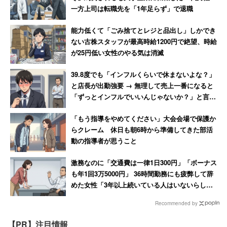
一方上司は転職先を「1年足らず」で退職
能力低くて「ごみ捨てとレジと品出し」しかでき
ない古株スタッフが最高時給1200円で絶望、時給
が25円低い女性のやる気は消滅
39.8度でも「インフルくらいで休まないよな？」
と店長が出勤強要 → 無理して売上一番になると
「ずっとインフルでいいんじゃないか？」と言わ
れて激怒した男性
「もう指導をやめてください」大会会場で保護か
らクレーム 休日も朝6時から準備してきた部活
動の指導者が思うこと
激務なのに「交通費は一律1日300円」「ボーナス
も年1回3万5000円」 36時間勤務にも疲弊して辞
めた女性「3年以上続いている人はいないらし
い」
Recommended by
【PR】注目情報