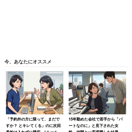
月の雇用契約とする。その期間の保険・年金・交通費の支
給はなし。解雇に至った場合も給与は発生しない」といっ
た旨の内容が記載されていた。それでも男性は「ここで失
業する訳にはいかず、何かおかしいなと思いながらも署名
をしました」とのことだ。
今、あなたにオススメ
「入社から2週間後、私は会議室に呼ばれました。す
ると突然『君は仕事ができないから今日で雇い留め
だ。時給制だし、もったいないから早く帰ってく
れ』と言われました」
男性はハローワークと労基に相談したが、「試用期間は2
週間以内なら、前もって雇い留めを言わなくてもいい」な
「予約外の方に限って、まだで
15年勤めた会社で若手から「パ
どと説明を受けた。男性は、唐突に突き付けられた現実に
すか？ とキレてくる」のに次回
ートなのに」と見下された女
予約は入れずに帰宅 “ルール無
性、仲間と一斉退職した結果