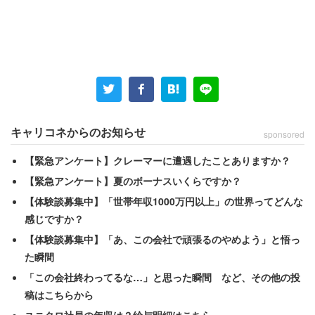
男性は、直近まで製造会社に勤務していた。その元勤務先
は新型コロナの影響に伴い、受注量が減少傾向にあった。
そのため会社側から「期限までに違う仕事を探してくれ」
と勧告され、男性は求職活動をスタート。ネットサイトか
ら事務職を見つけて応募した。
キャリコネからのお知らせ
sponsored
「面接時に試用期間の時給について、相手先から
【緊急アンケート】クレーマーに遭遇したことありますか？
『ほぼ最低金額になるけど大丈夫ですか』と言われ
【緊急アンケート】夏のボーナスいくらですか？
ました。私は職が欲しかったので『そうですか』と
【体験談募集中】「世帯年収1000万円以上」の世界ってどんな
答え、面接担当者も『先に決まった人がいるのでそ
感じですか？
の人次第です。採用があれば連絡します』と。その
【体験談募集中】「あ、この会社で頑張るのやめよう」と悟っ
た瞬間
まま面接は終わりました」
「この会社終わってるな…」と思った瞬間 など、その他の投
稿はこちらから
後日、相手先の企業から「2週間後に来ませんか」と連絡
ユニクロ社員の年収は？給与明細はこちら