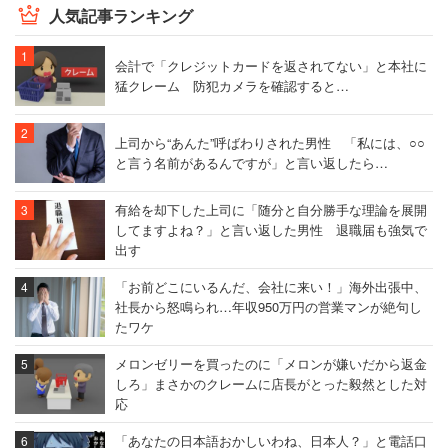
人気記事ランキング
会計で「クレジットカードを返されてない」と本社に
猛クレーム 防犯カメラを確認すると…
上司から“あんた”呼ばわりされた男性 「私には、○○
と言う名前があるんですが」と言い返したら…
有給を却下した上司に「随分と自分勝手な理論を展開
してますよね？」と言い返した男性 退職届も強気で
出す
「お前どこにいるんだ、会社に来い！」海外出張中、
社長から怒鳴られ…年収950万円の営業マンが絶句し
たワケ
メロンゼリーを買ったのに「メロンが嫌いだから返金
しろ」まさかのクレームに店長がとった毅然とした対
応
「あなたの日本語おかしいわね、日本人？」と電話口