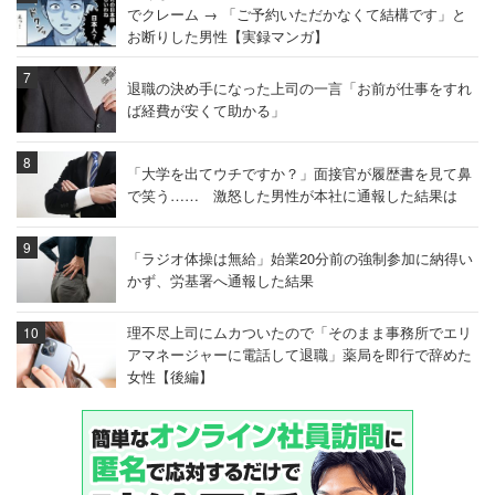
でクレーム → 「ご予約いただかなくて結構です」と
お断りした男性【実録マンガ】
退職の決め手になった上司の一言「お前が仕事をすれ
ば経費が安くて助かる」
「大学を出てウチですか？」面接官が履歴書を見て鼻
で笑う…… 激怒した男性が本社に通報した結果は
「ラジオ体操は無給」始業20分前の強制参加に納得い
かず、労基署へ通報した結果
理不尽上司にムカついたので「そのまま事務所でエリ
アマネージャーに電話して退職」薬局を即行で辞めた
女性【後編】