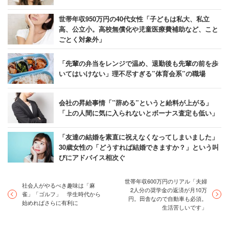
世帯年収950万円の40代女性「子どもは私大、私立
高、公立小。高校無償化や児童医療費補助など、こと
ごとく対象外」
「先輩の弁当をレンジで温め、退勤後も先輩の前を歩
いてはいけない」理不尽すぎる”体育会系”の職場
会社の昇給事情「”辞める”というと給料が上がる」
「上の人間に気に入られないとボーナス査定も低い」
「友達の結婚を素直に祝えなくなってしまいました」
30歳女性の「どうすれば結婚できますか？」という叫
びにアドバイス相次ぐ
世帯年収600万円のリアル「夫婦
社会人がやるべき趣味は「麻
2人分の奨学金の返済が月10万
雀」「ゴルフ」 学生時代から
円。田舎なので自動車も必須。
始めればさらに有利に
生活苦しいです」