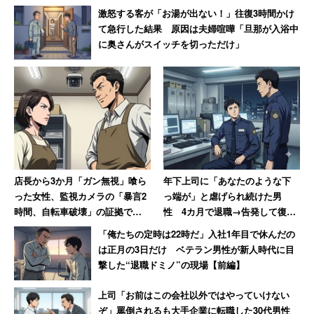
激怒する客が「お湯が出ない！」往復3時間かけ
て急行した結果 原因は夫婦喧嘩「旦那が入浴中
に奥さんがスイッチを切っただけ」
店長から3か月「ガン無視」喰ら
年下上司に「あなたのような下
った女性、監視カメラの「暴言2
っ端が」と虐げられ続けた男
時間、自転車破壊」の証拠で反
性 4カ月で退職→告発して復讐
撃 → 店長はクビ、その後店も潰
を果たすまで【前編】
「俺たちの定時は22時だ」入社1年目で休んだの
れる
は正月の3日だけ ベテラン男性が新人時代に目
撃した“退職ドミノ”の現場【前編】
上司「お前はこの会社以外ではやっていけない
ぞ」罵倒されるも大手企業に転職した30代男性