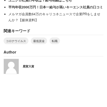
が入った。電話でのやり取りながら、男性は先方の言葉に
平均年収2000万円！日本一給与が高いキーエンス社員の口コミ
従った。ところが、いざ入社してみると、そこは想像以上
メルマガ会員数64万のキャリコネニュースで企業PRをしませ
に杜撰な環境だったという。
んか？【媒体資料】
関連キーワード
「まったくマニュアルのない会社でした。電話対応
コロナウイルス
最低賃金
転職
の説明もなく『とりあえずやって』と言われまし
た。パソコンの入力作業は一通り聞いたものの、質
Author
問をすると『前に言った』で終わりです」
鹿賀大資
「君は仕事ができないから今日で雇い留めだ。時給
制だし、もったいないから早く帰って」
企業側は雇い止めというが、実質的には解除を指すだろ
う。初日に渡された試用期間の契約書には、「まずは1か