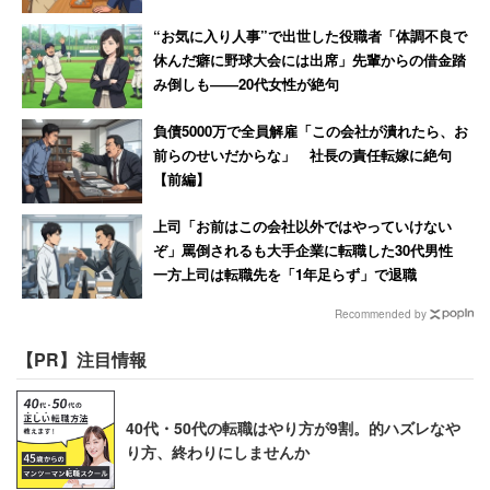
イダル会社なら平日が休みのはず、仕事がない日に転職活
“お気に入り人事”で出世した役職者「体調不良で
動をしてみたらいいかもしれない。
休んだ癖に野球大会には出席」先輩からの借金踏
み倒しも――20代女性が絶句
※アンケート概要
負債5000万で全員解雇「この会社が潰れたら、お
■実施期間
前らのせいだからな」 社長の責任転嫁に絶句
2019年12月19日～
【前編】
■回答数
上司「お前はこの会社以外ではやっていけない
764 ※8月11日時点
ぞ」罵倒されるも大手企業に転職した30代男性
■アンケート対象
一方上司は転職先を「1年足らず」で退職
キャリコネメルマガ会員（63万人）やキャリコネニュース
Recommended by
読者、キャリコネニュースSNSフォロワー
■実施方法
【PR】注目情報
アンケート集計ツール「クエスタント」を使用
回答ページ
https://questant.jp/q/G42CZUHP
40代・50代の転職はやり方が9割。的ハズレなや
■質問項目
り方、終わりにしませんか
・体験した「ブラック企業」エピソードを教えてくださ