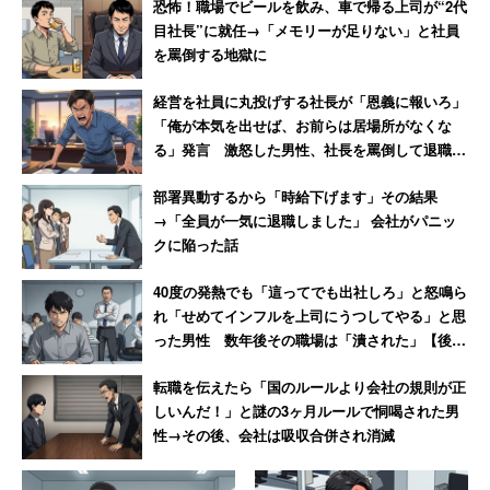
恐怖！職場でビールを飲み、車で帰る上司が“2代
目社長”に就任→「メモリーが足りない」と社員
男性も交渉はしているが、
を罵倒する地獄に
経営を社員に丸投げする社長が「恩義に報いろ」
「現状の時給に納得できずに社長に直接相談して、
「俺が本気を出せば、お前らは居場所がなくな
時給を上げることにはOKしてくれましたが、（社長
る」発言 激怒した男性、社長を罵倒して退職
【後編】
は）『ワシが決めることじゃないからなーまあ経理
部署異動するから「時給下げます」その結果
に伝えておくよ』と言うだけ」
→「全員が一気に退職しました」 会社がパニッ
クに陥った話
で終わったそうだ。それから半年以上が経つが、経理は無
40度の発熱でも「這ってでも出社しろ」と怒鳴ら
れ「せめてインフルを上司にうつしてやる」と思
反応で、いまだに時給は800円だという。
った男性 数年後その職場は「潰された」【後
編】
ちなみに、正社員の待遇は「さらに悲惨」で、男性は「ど
転職を伝えたら「国のルールより会社の規則が正
しいんだ！」と謎の3ヶ月ルールで恫喝された男
んなキャリアの人でも30時間の固定残業代込で手取り12
性→その後、会社は吸収合併され消滅
万からスタート。20年近く働いても20万そこそこ。ホー
ルから音響関係、サービスやアルバイトの取りまとめ、接