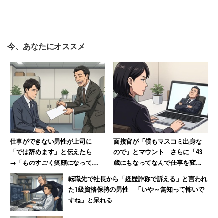
「厨房の新入社員が入社後から手荒れするようにな
ってそれがかなり酷い状態になったため、上司にも
掛け合って労災申請をしようとすると、（経理は）
今、あなたにオススメ
『私そういう労災申請とかやったことないから分か
らんのよー笑。でも社長には言ったらあかんよ。そ
れなら職業病いうことで会社辞めてもらわんと』な
どと意味不明な、労災隠しともとれる発言を平気で
する」
「労災隠し」は
労働安全衛生法
違反で違法だ。
仕事ができない男性が上司に
面接官が「僕もマスコミ出身な
「では辞めます」と伝えたら
ので」とマウント さらに「43
→「ものすごく笑顔になって、
歳にもなってなんで仕事を変え
男性によると、アルバイトの給与は最低賃金スレスレの時
その場で退職届を書かされまし
ようと思ったの？」とまで言わ
転職先で社長から「経歴詐称で訴える」と言われ
給800円。大卒で勤続10年の男性は、上司から「君がいな
た」
れた40代女性の失望
た1級資格保持の男性 「いや～無知って怖いで
いと現場が回らない」と言われるが、高校生のアルバイト
すね」と呆れる
と全く同じだという。