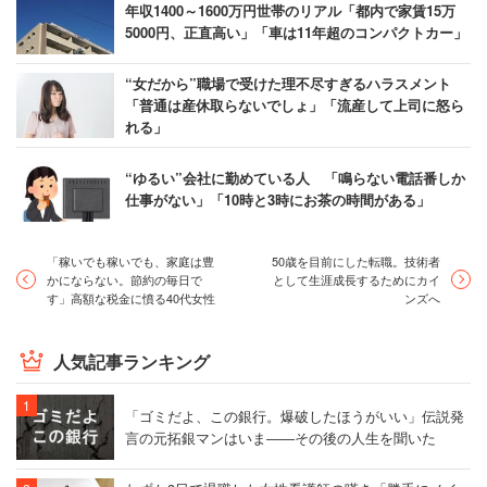
年収1400～1600万円世帯のリアル「都内で家賃15万
5000円、正直高い」「車は11年超のコンパクトカー」
“女だから”職場で受けた理不尽すぎるハラスメント
「普通は産休取らないでしょ」「流産して上司に怒ら
れる」
“ゆるい”会社に勤めている人 「鳴らない電話番しか
仕事がない」「10時と3時にお茶の時間がある」
「稼いでも稼いでも、家庭は豊
50歳を目前にした転職。技術者
かにならない。節約の毎日で
として生涯成長するためにカイ
す」高額な税金に憤る40代女性
ンズへ
人気記事ランキング
「ゴミだよ、この銀行。爆破したほうがいい」伝説発
言の元拓銀マンはいま――その後の人生を聞いた