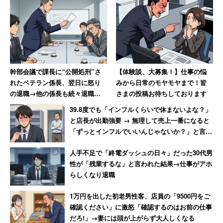
客や料理の出し下げや会計、アルバイトや派遣の労働管理
などをたった一人で背負う事実上の店長職の人でさえ給料
は15万」と明かした。
こういう状況なので、男性も正社員登用の話があったとき
幹部会議で課長に“公開処刑”さ
【体験談、大募集！】仕事の悩
も「お茶を濁している」そうだ。
れたベテラン係長、翌日に怒り
みから日常のモヤモヤまで！皆
の退職→他の係長も続々退職し
さまの投稿お待ちしております
て「6つあった現場は1つに」
「役員はすべて同じ社長一家」で「散財しまくり」とのこ
39.8度でも「インフルくらいで休まないよな？」
とで、男性は「その外車を国産車にしたら何百万浮くんだ
と店長が出勤強要 → 無理して売上一番になると
「ずっとインフルでいいんじゃないか？」と言わ
ろう？ 社長の家にある露天風呂にはどれだけの金額をか
れて激怒した男性
けたのかな？などと常々思っています」と綴っている。
人手不足で「終電ダッシュの日々」だった30代男
性が「残業するな」と言われた結果→仕事がアホ
男性は「転職できるほどのスキルもなく、特に新型コロナ
らしくなり退職
の影響で転職自体が今は極めて難しいですし、悩ましい」
1万円を出した初老男性客、店員の「9500円をご
と語る。しかし、2021年6月の有効求人倍率は1.13倍で、
確認ください」に激怒「確認するのはお前の仕事
2020年秋冬よりもわずかではあるが改善している。ブラ
だろ!」→妻には頭が上がらず大人しくなる