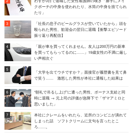
わずか3日で退職した女性看護師の嘆き「勝手にメイ
クポーチの中身を使われたり、水筒の中身を捨てられ
たり」
「社長の息子のビールグラスが空いていたから」頭を
殴られた男性、歓迎会の翌日に退職【衝撃エピソード
振り返り再配信】
「親が車を買ってくれません。友人は200万円の新車
を買ってもらってるのに……」19歳女性の不満に厳し
い声相次ぐ
「大学を出てウチですか？」面接官が履歴書を見て鼻
で笑う…… 激怒した男性が本社に通報した結果は
“朝礼で吊るし上げ”に遭った男性、ボーナス支給と同
時に退職 → 元上司の評価が急降下で「ザマアミロと
思いました」
本社にクレームをいれたら、近所のコンビニが潰れて
しまった話 ソフトクリームに文句を言ったとこ
ろ……。