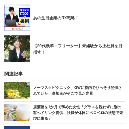
い。
あの注目企業のDX戦略！
【20代既卒・フリーター】未経験から正社員を目
指す！
関連記事
ノーマスクピクニック、GWに都内でひっそり開催さ
れていた 参加者がそこで見た光景
居酒屋を1か月で辞めた女性「グラスを洗わずに別の
客へドリンク提供。社員が休日にベロベロの状態で遊
びに来る」