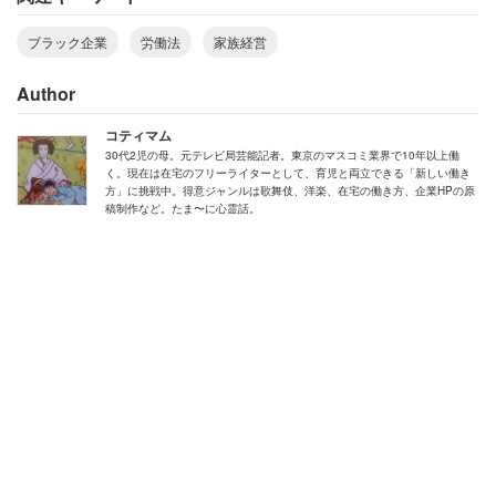
超える場合は、少なくとも1時間の休憩を与えなければな
らない」（
労働基準法34条
）と決まっている。ここは経営
ブラック企業
労働法
家族経営
者が人員を調整し、休憩時間を確保しなければいけないと
Author
ころだ。
コティマム
また、同じく違法な「サービス残業」も横行しているとい
30代2児の母。元テレビ局芸能記者。東京のマスコミ業界で10年以上働
く。現在は在宅のフリーライターとして、育児と両立できる「新しい働き
う。
方」に挑戦中。得意ジャンルは歌舞伎、洋楽、在宅の働き方、企業HPの原
稿制作など。たま〜に心霊話。
「（社長の親戚で、会社ではナンバー3のゼネラルマネー
ジャーの）経理が『残業が多い』と会議や電話で一言でも
発言すれば、社員は経理に怒られるからと休憩もせずに仕
事して、結果サービス残業をして経理の顔色うかがい」を
することになるそうだ。
男性は、こんなエピソードも綴った。