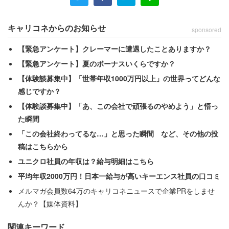
15分が基本です。私はアルバイトですが12時間労働
で休憩15分が当然、忙しいときには14時間労働で休
キャリコネからのお知らせ
sponsored
憩ゼロ分ということも多々あります」
【緊急アンケート】クレーマーに遭遇したことありますか？
【緊急アンケート】夏のボーナスいくらですか？
「休憩＝昼食・まかないなのですが、社員は5分かか
【体験談募集中】「世帯年収1000万円以上」の世界ってどんな
感じですか？
らず立ち食いして業務に戻ります。社員は16時間労
【体験談募集中】「あ、この会社で頑張るのやめよう」と悟っ
働とかなのに」
た瞬間
「この会社終わってるな…」と思った瞬間 など、その他の投
時給で働くアルバイトの男性は「休憩を減らせば給料も減
稿はこちらから
りますし、違法ですが目をつぶるしかありません」と語っ
ユニクロ社員の年収は？給与明細はこちら
ている。
平均年収2000万円！日本一給与が高いキーエンス社員の口コミ
メルマガ会員数64万のキャリコネニュースで企業PRをしませ
結婚式当日などに余裕がないのはわかるが、法律では「労
んか？【媒体資料】
働時間が6時間～8時間の場合は少なくとも45分、8時間を
関連キーワード