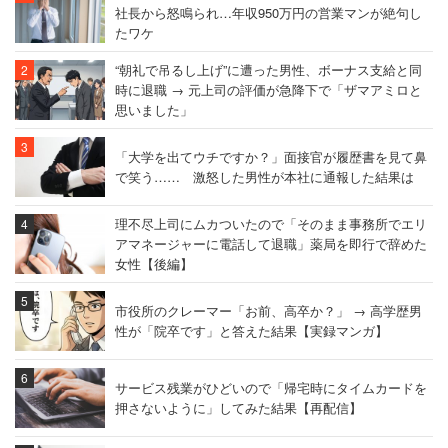
社長から怒鳴られ…年収950万円の営業マンが絶句し
たワケ
“朝礼で吊るし上げ”に遭った男性、ボーナス支給と同
時に退職 → 元上司の評価が急降下で「ザマアミロと
思いました」
「大学を出てウチですか？」面接官が履歴書を見て鼻
で笑う…… 激怒した男性が本社に通報した結果は
理不尽上司にムカついたので「そのまま事務所でエリ
アマネージャーに電話して退職」薬局を即行で辞めた
女性【後編】
市役所のクレーマー「お前、高卒か？」 → 高学歴男
性が「院卒です」と答えた結果【実録マンガ】
サービス残業がひどいので「帰宅時にタイムカードを
押さないように」してみた結果【再配信】