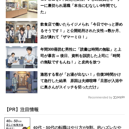
ーに裏切られ退職「本当にむなしい9年間でし
た」
飲食店で働いたらイジメられ「今日でやっと辞め
るそうです！」と公開処刑された女性→数か月、
店が潰れて「ザマーミロ！」
年間300冊読む男性に「読書は時間の無駄」と上
司が暴言→ 後日、資料を誤読した上司に「時間
の無駄ですもんね！」と皮肉を放つ
激怒する客が「お湯が出ない！」往復3時間かけ
て急行した結果 原因は夫婦喧嘩「旦那が入浴中
に奥さんがスイッチを切っただけ」
Recommended by
【PR】注目情報
40代・50代の転職はやり方が9割。的ハズレなや