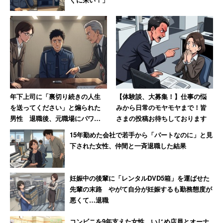
年下上司に「裏切り続きの人生
【体験談、大募集！】仕事の悩
を送ってください」と煽られた
みから日常のモヤモヤまで！皆
男性 退職後、元職場にパワハ
さまの投稿お待ちしております
ラ証拠USBを送付した結果【後
15年勤めた会社で若手から「パートなのに」と見
編】
下された女性、仲間と一斉退職した結果
妊娠中の後輩に「レンタルDVD5箱」を運ばせた
先輩の末路 やがて自分が妊娠するも勤務態度が
悪くて…退職
コンビニを9年支えた女性、いじめ店員とオーナ