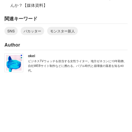
放題」
んか？【媒体資料】
関連キーワード
注意されたことで余計に何かのスイッチが入ってしまった
のだろうか。一時期、飲食店のアルバイト店員などがSNS
SNS
バカッター
モンスター新人
に自身のふざけた行為をアップする「バカッター」が問題
となった。下手をすると会社の信用を失いかねない行為だ
Author
が、この新人は勝手にインフルエンサーを目指していたの
okei
かもしれない。女性は「（新人は）結局シフト全く入れな
ビジネスTVウォッチを担当する女性ライター。地方ゼネコンに13年勤務、
自社WEBサイト制作などに携わる。バブル時代と崩壊後の落差を知る40
くなって辞めて行きました」と報告している。
代。