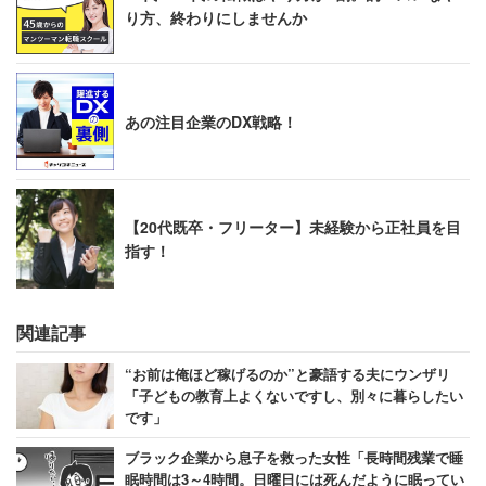
り方、終わりにしませんか
あの注目企業のDX戦略！
【20代既卒・フリーター】未経験から正社員を目
指す！
関連記事
“お前は俺ほど稼げるのか”と豪語する夫にウンザリ
「子どもの教育上よくないですし、別々に暮らしたい
です」
ブラック企業から息子を救った女性「長時間残業で睡
眠時間は3～4時間。日曜日には死んだように眠ってい