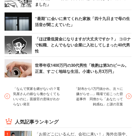
ました」
“最期”に会いに来てくれた家族「四十九日まで母の生
活音が聞こえていた」
「ほぼ最低賃金になりますが大丈夫ですか？」 コロナ
で転職、とんでもない企業に入社してしまった40代男
性
世帯年収1400万円の30代男性「晩酌は第3のビール。
正直、すごく地味な生活。小遣いも月3万円」
「なんで実家を継がないの？電
「財布から1万円抜かれ、次々に
気屋さんの娘なら働かなくても
嫌がらせ…」職場で起こった窃
いいのに」面接官の意味がわか
盗事件 同僚から「あなたって
らない発言
鈍感ね」と謎の言葉
人気記事ランキング
「お前どこにいるんだ、会社に来い！」海外出張中、