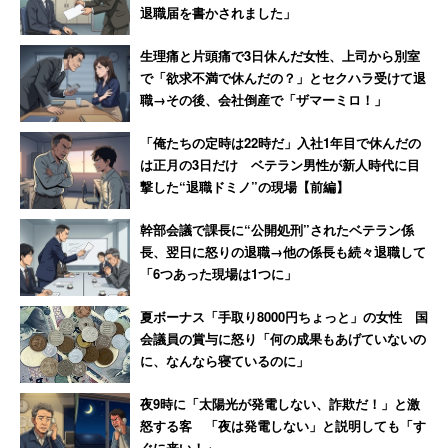
退職届を書かされました」
生理痛と片頭痛で3日休んだ女性、上司から別室
で「欲求不満で休んだの？」とセクハラ受けて退
職→その後、会社倒産で「ザマーミロ！」
「俺たちの定時は22時だ」入社1年目で休んだの
は正月の3日だけ ベテラン男性が新人時代に目
撃した“退職ドミノ”の現場【前編】
幹部会議で課長に“公開処刑”されたベテラン係
長、翌日に怒りの退職→他の係長も続々退職して
「6つあった現場は1つに」
夏ボーナス「手取り8000円ちょっと」の女性 国
会議員の賞与に怒り「何の成果もあげていないの
に、なんなら寝ているのに」
夜9時に「太陽光が発電しない、詐欺だ！」と激
怒する客 「夜は発電しない」と説明しても「す
ぐに来い！」