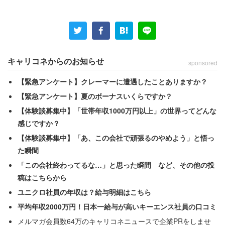
イト）は、「注意しても反抗、言い訳オンパレード。まっ
たく成長のない子がいて、ある日その子の失態で大変なこ
とに」と振り返る。その新人は、
「お客様がお店にいない間に、自身のSNSで『お客さん来
キャリコネからのお知らせ
sponsored
なくてひま～』というメッセージと共にバックルームで自
【緊急アンケート】クレーマーに遭遇したことありますか？
撮りの動画を投稿。全体公開だったためそれが本部に漏れ
【緊急アンケート】夏のボーナスいくらですか？
て大問題に発展」
【体験談募集中】「世帯年収1000万円以上」の世界ってどんな
感じですか？
という事態を引き起こした。しかし、当の本人はどこ吹く
【体験談募集中】「あ、この会社で頑張るのやめよう」と悟っ
風だったようだ。
た瞬間
「この会社終わってるな…」と思った瞬間 など、その他の投
「本人に注意したけど『前のブランドではみんなやってた
稿はこちらから
し深く考えなかった』と全く反省もなく」
ユニクロ社員の年収は？給与明細はこちら
「その日から更にその子のSNS更新頻度は高くなり、他の
平均年収2000万円！日本一給与が高いキーエンス社員の口コミ
お店の鏡で自店の商品を着て写真撮ったり、もうやりたい
メルマガ会員数64万のキャリコネニュースで企業PRをしませ