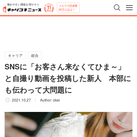
働きやすい職場を増やそう
メルマガ読者数
65万人以上！
キャリア
総合
SNSに「お客さん来なくてひま～」
と自撮り動画を投稿した新人 本部に
も伝わって大問題に
2021.10.27
Author:
okei