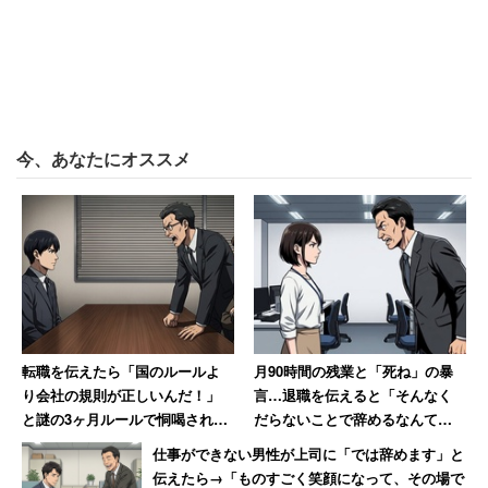
今、あなたにオススメ
転職を伝えたら「国のルールよ
月90時間の残業と「死ね」の暴
り会社の規則が正しいんだ！」
言…退職を伝えると「そんなく
と謎の3ヶ月ルールで恫喝された
だらないことで辞めるなんて」
男性→その後、会社は吸収合併
→10年後、会社は倒産
仕事ができない男性が上司に「では辞めます」と
され消滅
伝えたら→「ものすごく笑顔になって、その場で