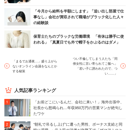
「今月から給料を半額にします」「追い出し部屋で仕
事なし」会社が買収されて職場がブラック化した人々
の経験談
保育士たちのブラックな労働環境 「有休は勝手に使
われる」「真夏日でも外で帽子をかぶるのはダメ」
つい不倫してしまう人たち「同
「まるでお通夜…」盛り上がら
僚女性に言い寄られてご飯へ」
ないオンライン会議をなんとか
「若い子に誘われたので、つ
する秘策
い……」
人気記事ランキング
「お前どこにいるんだ、会社に来い！」海外出張中、
社長から怒鳴られ…年収950万円の営業マンが絶句し
たワケ
“朝礼で吊るし上げ”に遭った男性、ボーナス支給と同
時に退職 → 元上司の評価が急降下で「ザマアミロと