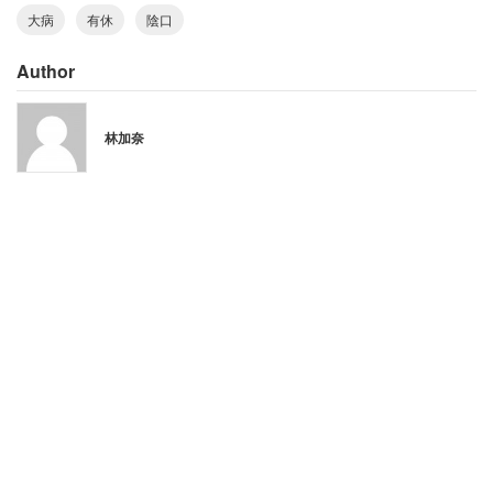
と、ありもしない疑いをかけられて、それを私本人に言う
大病
有休
陰口
のではなく他のパートさんに言ってまるで私を泥棒扱いし
ます」
Author
と、呆れた現状を明かす。
林加奈
「『休んでんじゃねぇよ』的な陰口がいろん
な席から聞こえてきた」
クリエイティブ職の20代女性（東京都／年収550万円）は
過去に勤務したブラック企業で「有休を使ったことがなか
った」と振り返る。
「忙しくて取れないというだけでなく、特に新人は学びの
時期なのだから休まないのが美徳、という空気がある。同