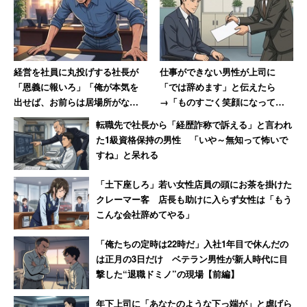
経営を社員に丸投げする社長が
仕事ができない男性が上司に
「恩義に報いろ」「俺が本気を
「では辞めます」と伝えたら
出せば、お前らは居場所がなく
→「ものすごく笑顔になって、
なる」発言 激怒した男性、社
その場で退職届を書かされまし
転職先で社長から「経歴詐称で訴える」と言われ
長を罵倒して退職【後編】
た」
た1級資格保持の男性 「いや～無知って怖いで
すね」と呆れる
「土下座しろ」若い女性店員の頭にお茶を掛けた
クレーマー客 店長も助けに入らず女性は「もう
こんな会社辞めてやる」
「俺たちの定時は22時だ」入社1年目で休んだの
は正月の3日だけ ベテラン男性が新人時代に目
撃した“退職ドミノ”の現場【前編】
年下上司に「あなたのような下っ端が」と虐げら