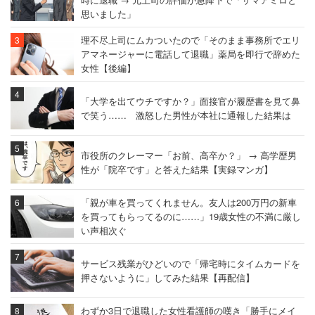
思いました」
理不尽上司にムカついたので「そのまま事務所でエリ
アマネージャーに電話して退職」薬局を即行で辞めた
女性【後編】
「大学を出てウチですか？」面接官が履歴書を見て鼻
で笑う…… 激怒した男性が本社に通報した結果は
市役所のクレーマー「お前、高卒か？」 → 高学歴男
性が「院卒です」と答えた結果【実録マンガ】
「親が車を買ってくれません。友人は200万円の新車
を買ってもらってるのに……」19歳女性の不満に厳し
い声相次ぐ
サービス残業がひどいので「帰宅時にタイムカードを
押さないように」してみた結果【再配信】
わずか3日で退職した女性看護師の嘆き「勝手にメイ