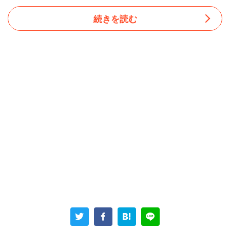
続きを読む
40代女性（サービス・販売・外食）は現在、パートで調理
の仕事をしている。パートでも６か月以上働き、勤務日の
８割以上出勤すれば10日の年次有給休暇が取得できるはず
だが