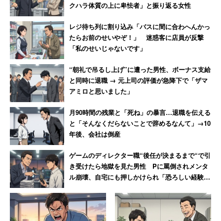
クハラ体質の上に卑怯者」と振り返る女性
レジ待ち列に割り込み「バスに間に合わへんかっ
たらお前のせいやぞ！」 迷惑客に店員が反撃
「私のせいじゃないです」
“朝礼で吊るし上げ”に遭った男性、ボーナス支給
と同時に退職 → 元上司の評価が急降下で「ザマ
アミロと思いました」
月90時間の残業と「死ね」の暴言…退職を伝える
と「そんなくだらないことで辞めるなんて」→10
年後、会社は倒産
ゲームのディレクター職“後任が決まるまで“で引
き受けたら地獄を見た男性 Pに罵倒されメンタ
ル崩壊、自宅にも押しかけられ「恐ろしい経験で
した」