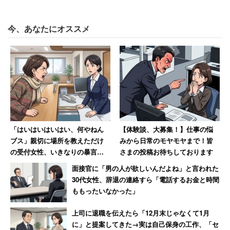
期がやむを得ない理由で有給休暇を取ったとき『休んでん
じゃねぇよ』的な陰口がいろんな席から聞こえてきた。
今、あなたにオススメ
『え？じゃあどんな理由だったら有給取っても許される
ん？』とわからなくなり、休むのをやめた」
会社全体で有休が取れない雰囲気を作っていたのだろう。
陰口を言われるのを恐れて有休をとらなかった女性。「つ
いでにその数年後に会社も辞めた」と締めくくっていた。
「はいはいはいはい、何やねん
【体験談、大募集！】仕事の悩
ブス」親切に場所を教えただけ
みから日常のモヤモヤまで！皆
の受付女性、いきなりの暴言に
さまの投稿お待ちしております
絶句
面接官に「男の人が欲しいんだよね」と言われた
30代女性、辞退の連絡すら「電話するお金と時間
ももったいなかった」
上司に退職を伝えたら「12月末じゃなくて1月
に」と提案してきた→実は自己保身の工作、「セ