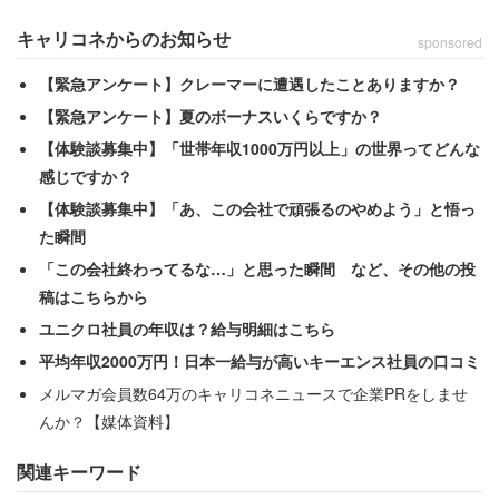
「週5勤務なのに有給休暇は3年勤務してたったの3日。1
キャリコネからのお知らせ
sponsored
～２年目の人は有給休暇はありません」
【緊急アンケート】クレーマーに遭遇したことありますか？
【緊急アンケート】夏のボーナスいくらですか？
と書き、憤りをあらわにする。
【体験談募集中】「世帯年収1000万円以上」の世界ってどんな
感じですか？
勤務先のブラックな対応はそれだけではないようで
【体験談募集中】「あ、この会社で頑張るのやめよう」と悟っ
た瞬間
「父が大病をして手術する日も、『人が足りないから休ま
「この会社終わってるな…」と思った瞬間 など、その他の投
れては困る』と。今後、父の容態次第で急に休むことがあ
稿はこちらから
るかもしれないと伝えると『事前にわからないと困る』と
ユニクロ社員の年収は？給与明細はこちら
言われました。休みの日などにグループLINEで業務に関
平均年収2000万円！日本一給与が高いキーエンス社員の口コミ
係のないことを送ってきたり、失敗したらグループLINE
メルマガ会員数64万のキャリコネニュースで企業PRをしませ
内で晒されたりします」
んか？【媒体資料】
関連キーワード
「調味料の減りが早いと『持って帰っているのでは？』