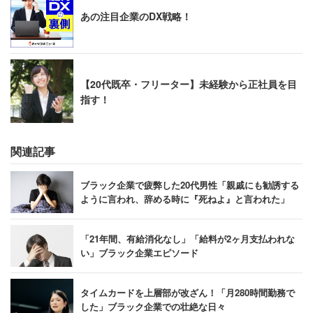
あの注目企業のDX戦略！
【20代既卒・フリーター】未経験から正社員を目
指す！
関連記事
ブラック企業で疲弊した20代男性「親戚にも勧誘する
ように言われ、辞める時に『死ねよ』と言われた」
「21年間、有給消化なし」「給料が2ヶ月支払われな
い」ブラック企業エピソード
タイムカードを上層部が改ざん！「月280時間勤務で
した」ブラック企業での壮絶な日々