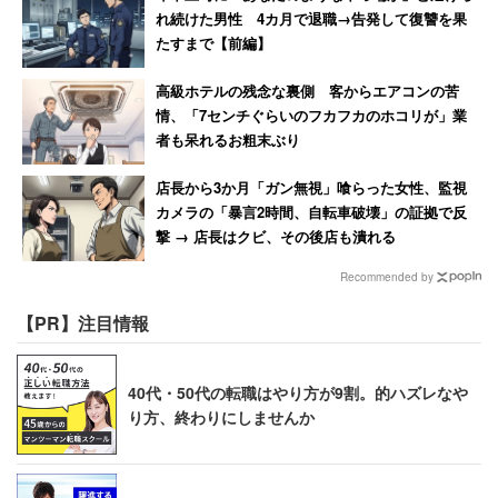
れ続けた男性 4カ月で退職→告発して復讐を果
たすまで【前編】
高級ホテルの残念な裏側 客からエアコンの苦
情、「7センチぐらいのフカフカのホコリが」業
者も呆れるお粗末ぶり
店長から3か月「ガン無視」喰らった女性、監視
カメラの「暴言2時間、自転車破壊」の証拠で反
撃 → 店長はクビ、その後店も潰れる
Recommended by
【PR】注目情報
40代・50代の転職はやり方が9割。的ハズレなや
り方、終わりにしませんか