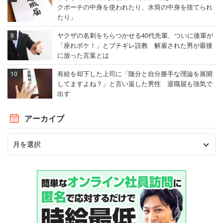
クポーチの中身を使われたり、水筒の中身を捨てられ
たり」
ヤクザの名刺をちらつかせる40代先輩、ついに後輩が
「座れボケ！」とブチギレ説教 解雇された男が最後
に放った言葉とは
有給を却下した上司に「随分と自分勝手な理論を展開
してますよね？」と言い返した男性 退職届も強気で
出す
アーカイブ