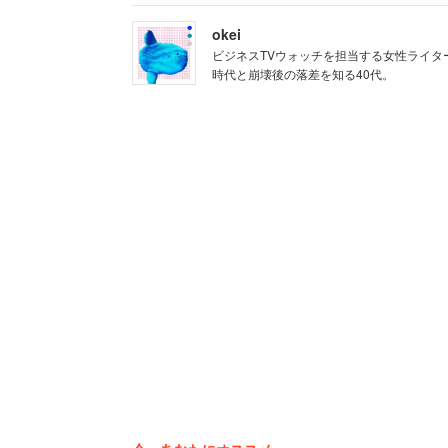
思うが、そこはしっかり取る会社のよう
okei
ビジネスTVウォッチを担当する女性ライタ
時代と崩壊後の落差を知る40代。
「忘年会や新年会、社員旅行は強制参加
会では、飲み物は2杯までと決められて
「どんなにバカでも男というだけで、役
大な融資を受けている法人なので、銀行
と日々感じている不満点をぶちまけた。
経営についても鬱屈した思いがたまって
「借金返済のために、業務内容などは全
いるのに活かせません。利益が出ても、
出ません」