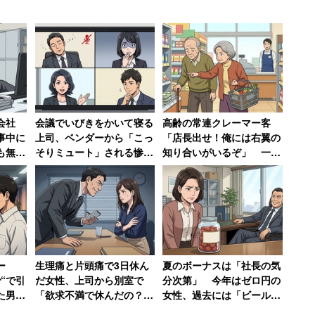
働いていますが、最低です」と吐き捨てていた。
会社
会議でいびきをかいて寝る
高齢の常連クレーマー客
事中に
上司、ベンダーから「こっ
「店長出せ！俺には右翼の
も無視
そりミュート」される惨
知り合いがいるぞ」 一方
い社員
事 上に相談しても「本人
普段は「奥様と一緒だと大
す」
と話しといて～」
人しく買い物」
ー
生理痛と片頭痛で3日休ん
夏のボーナスは「社長の気
“で引
だ女性、上司から別室で
分次第」 今年はゼロ円の
た男
「欲求不満で休んだの？」
女性、過去には「ビールや
ンタル
とセクハラ受けて退職→そ
梅干し」の現物支給の年も