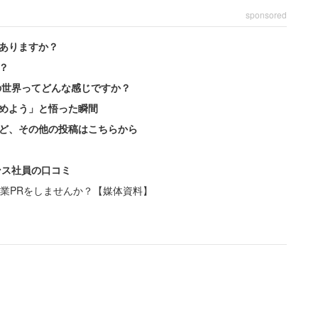
sponsored
ありますか？
？
の世界ってどんな感じですか？
めよう」と悟った瞬間
ど、その他の投稿はこちらから
ンス社員の口コミ
業PRをしませんか？【媒体資料】
存在しない場所にです。施設敷地内の駐車場とも呼べ
円も取られます」
0円。ただの空き地なら無料で使わせてあげればいいとも