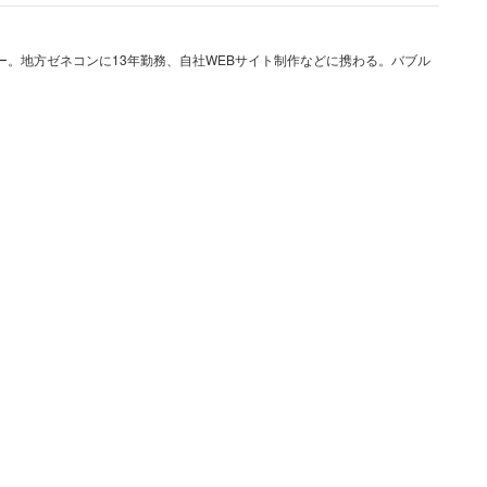
だ。さらに
ー。地方ゼネコンに13年勤務、自社WEBサイト制作などに携わる。バブル
、しないとボーナスの査定に響きます。忘年会、新年
います」
職につけます。男尊女卑甚だしいです。銀行からの莫
出向のバカが事務長になります」
いるようで、
く重視せず金儲けの事に重点を置くので、いい人材は
借金返済に持っていかれるので、職員に十分な給料も