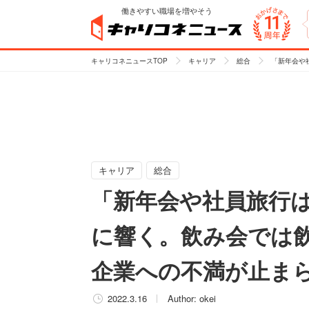
働きやすい職場を増やそう
キャリコネニュースTOP
キャリア
総合
「新年会や
キャリア
総合
「新年会や社員旅行
に響く。飲み会では
企業への不満が止ま
2022.3.16
Author:
okei