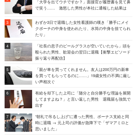
「大学を出てウチですか？」面接官が履歴書を見て鼻
で笑う…… 激怒した男性が本社に通報した結果は
わずか3日で退職した女性看護師の嘆き「勝手にメイ
クポーチの中身を使われたり、水筒の中身を捨てられ
たり」
「社長の息子のビールグラスが空いていたから」頭を
殴られた男性、歓迎会の翌日に退職【衝撃エピソード
振り返り再配信】
「親が車を買ってくれません。友人は200万円の新車
を買ってもらってるのに……」19歳女性の不満に厳し
い声相次ぐ
有給を却下した上司に「随分と自分勝手な理論を展開
してますよね？」と言い返した男性 退職届も強気で
出す
“朝礼で吊るし上げ”に遭った男性、ボーナス支給と同
時に退職 → 元上司の評価が急降下で「ザマアミロと
思いました」