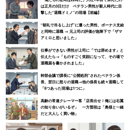
は正月の3日だけ ベテラン男性が新人時代に目
撃した“退職ドミノ”の現場【前編】
“朝礼で吊るし上げ”に遭った男性、ボーナス支給
と同時に退職 → 元上司の評価が急降下で「ザマ
アミロと思いました」
仕事ができない男性が上司に「では辞めます」と
伝えたら→「ものすごく笑顔になって、その場で
退職届を書かされました」
幹部会議で課長に“公開処刑”されたベテラン係
長、翌日に怒りの退職→他の係長も続々退職して
「6つあった現場は1つに」
高齢の常連クレーマー客「店長出せ！俺には右翼
の知り合いがいるぞ」 一方普段は「奥様と一緒
だと大人しく買い物」