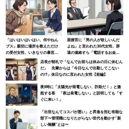
「はいはいはいはい、何やねん
面接官に「男の人が欲しいんだ
ブス」親切に場所を教えただけ
よね」と言われた30代女性、辞
の受付女性、いきなりの暴言に
退の連絡すら「電話するお金と
絶句
時間ももったいなかった」
店長が朝礼で「なんでお前らは休みの日に休むん
だ」 先輩からは「今日なんで出勤してこない
の!?」休日なのに言われた女性【前編】
夜9時に「太陽光が発電しない、詐欺だ！」と激
怒する客 「夜は発電しない」と説明しても「す
ぐに来い！」
「出世なんてコスパが悪い」と昇進を拒む有能な
部下〜管理職になりたがらない世代を動かす”新
しい報酬”とは〜