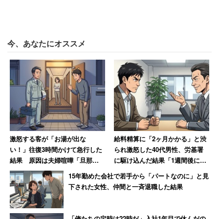
今、あなたにオススメ
激怒する客が「お湯が出な
給料精算に「2ヶ月かかる」と渋
い！」往復3時間かけて急行した
られ激怒した40代男性、労基署
結果 原因は夫婦喧嘩「旦那が
に駆け込んだ結果「1週間後に振
入浴中に奥さんがスイッチを切
り込まれました」
15年勤めた会社で若手から「パートなのに」と見
っただけ」
下された女性、仲間と一斉退職した結果
「俺たちの定時は22時だ」入社1年目で休んだの