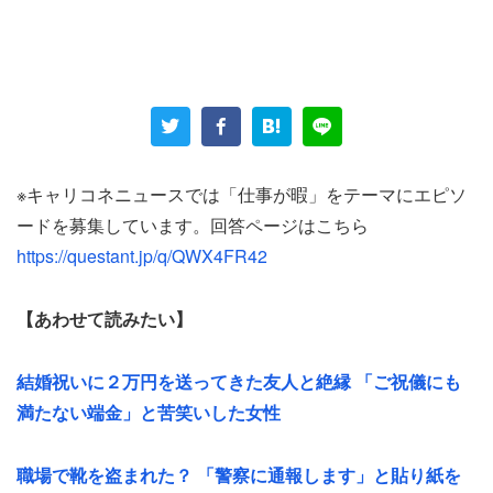
男性の仕事内容は「社内RPAツールの開発」で「Excel
VBAを使った業務効率化アプリを作ること」がメインの仕
事だという。
「現場に入った当初は膨大な量の仕事」があったそう。し
かし
※キャリコネニュースでは「仕事が暇」をテーマにエピソ
ードを募集しています。回答ページはこちら
「それらを地道に、しかし急ピッチで進めた結果、半年ほ
https://questant.jp/q/QWX4FR42
どで上司が抱えていた作業を全て自動化してしまい、今で
はたまに来る問い合わせに対応する暇なヘルプデスクのよ
【あわせて読みたい】
うな仕事になってしまった」
結婚祝いに２万円を送ってきた友人と絶縁 「ご祝儀にも
「故に上司も今では暇そうで、仕事を探そうにも探せない
満たない端金」と苦笑いした女性
状況が4か月ほど続いている」
職場で靴を盗まれた？ 「警察に通報します」と貼り紙を