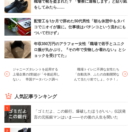
職場で靴を盗まれた？ 「警察に通報します」と貼り紙
をしてみたら……
配管工を1か月で辞めた50代男性「朝も休憩中もタバ
コでニオイが服に。仕事後はパチンコという流れにも
ついて行けず」
年収350万円のアラフォー女性「職場で若手とユニク
ロ服が丸かぶり。『その年で安物しか着れない』とシ
ョックを受けてた」
ジャニーズタレントを起用する
職場トイレに不満な女性たち
上場企業の2割超が「今後起用し
「自動洗浄、ふたの自動開閉な
ない」 帝国データバンク調べ
んて当たり前でしょ。ケチ！」
人気記事ランキング
「ゴミだよ、この銀行。爆破したほうがいい」伝説発
言の元拓銀マンはいま――その後の人生を聞いた