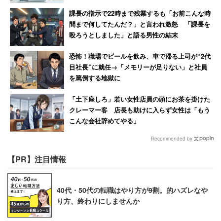
課長の指示で22時まで残業するも「お前こんな時
間まで何してたんだ？」と言われ激怒 「課長を
殴ろうとしました」と語る男性の結末
恐怖！職場でビールを飲み、車で帰る上司が“2代
目社長”に就任→「メモリーが足りない」と社員
を罵倒する地獄に
「土下座しろ」若い女性店員の頭にお茶を掛けた
クレーマー客 店長も助けに入らず女性は「もう
こんな会社辞めてやる」
Recommended by
【PR】注目情報
40代・50代の転職はやり方が9割。的ハズレなや
り方、終わりにしませんか