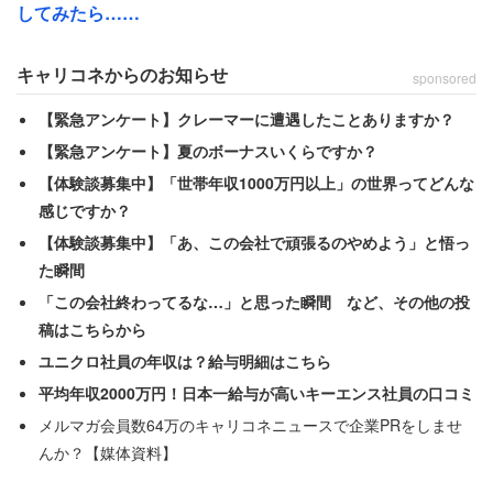
と綴った。
してみたら……
キャリコネからのお知らせ
sponsored
【緊急アンケート】クレーマーに遭遇したことありますか？
【緊急アンケート】夏のボーナスいくらですか？
【体験談募集中】「世帯年収1000万円以上」の世界ってどんな
感じですか？
【体験談募集中】「あ、この会社で頑張るのやめよう」と悟っ
た瞬間
「この会社終わってるな…」と思った瞬間 など、その他の投
稿はこちらから
ユニクロ社員の年収は？給与明細はこちら
平均年収2000万円！日本一給与が高いキーエンス社員の口コミ
メルマガ会員数64万のキャリコネニュースで企業PRをしませ
んか？【媒体資料】