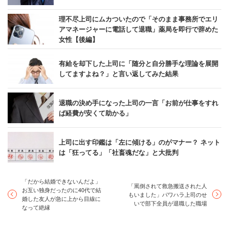
理不尽上司にムカついたので「そのまま事務所でエリ
アマネージャーに電話して退職」薬局を即行で辞めた
女性【後編】
有給を却下した上司に「随分と自分勝手な理論を展開
してますよね？」と言い返してみた結果
退職の決め手になった上司の一言「お前が仕事をすれ
ば経費が安くて助かる」
上司に出す印鑑は「左に傾ける」のがマナー？ ネット
は「狂ってる」「社畜魂だな」と大批判
「だから結婚できないんだよ」
「罵倒されて救急搬送された人
お互い独身だったのに40代で結
もいました」パワハラ上司のせ
婚した友人が急に上から目線に
いで部下全員が退職した職場
なって絶縁