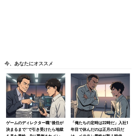
今、あなたにオススメ
ゲームのディレクター職“後任が
「俺たちの定時は22時だ」入社1
決まるまで“で引き受けたら地獄
年目で休んだのは正月の3日だ
を見た男性 Pに罵倒されメンタ
け ベテラン男性が新人時代に