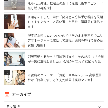
殴られた男性、歓迎会の翌日に退職【衝撃エピソード
振り返り再配信】
有給を却下した上司に「随分と自分勝手な理論を展開
してますよね？」と言い返した男性 退職届も強気で
出す
理不尽上司にムカついたので「そのまま事務所でエリ
アマネージャーに電話して退職」薬局を即行で辞めた
女性【後編】
部署異動するから「時給下げます」その結果 →「全員
が一気に退職しました」 会社がパニックに陥った話
市役所のクレーマー「お前、高卒か？」 → 高学歴男
性が「院卒です」と答えた結果【実録マンガ】
アーカイブ