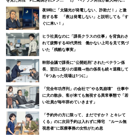
ル崩壊、自宅にも押しかけられ
目撃した“退職ドミノ”の現場
夜9時に「太陽光が発電しない、詐欺だ！」と激
「恐ろしい経験でした」
【前編】
怒する客 「夜は発電しない」と説明しても「す
ぐに来い！」
ヒラ社員なのに「課長クラスの仕事」を背負わさ
れて疲弊する40代男性 働かない上司を見て気づ
いた「残酷な事実」
幹部会議で課長に“公開処刑”されたベテラン係
長、翌日に怒りの退職→他の係長も続々退職して
「6つあった現場は1つに」
「完全年功序列」の会社で”やる気崩壊” 仕事中
に犬の散歩、客が来ても無視する異常事態で「若
い社員が毎年辞めていきます」
「予約外の方に限って、まだですか？ とキレて
くる」のに次回予約は入れずに帰宅 “ルール無
視患者“に医療事務の女性がため息