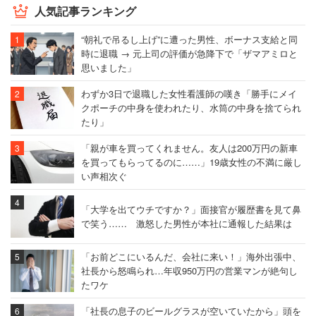
人気記事ランキング
“朝礼で吊るし上げ”に遭った男性、ボーナス支給と同
時に退職 → 元上司の評価が急降下で「ザマアミロと
思いました」
わずか3日で退職した女性看護師の嘆き「勝手にメイ
クポーチの中身を使われたり、水筒の中身を捨てられ
たり」
「親が車を買ってくれません。友人は200万円の新車
を買ってもらってるのに……」19歳女性の不満に厳し
い声相次ぐ
「大学を出てウチですか？」面接官が履歴書を見て鼻
で笑う…… 激怒した男性が本社に通報した結果は
「お前どこにいるんだ、会社に来い！」海外出張中、
社長から怒鳴られ…年収950万円の営業マンが絶句し
たワケ
「社長の息子のビールグラスが空いていたから」頭を