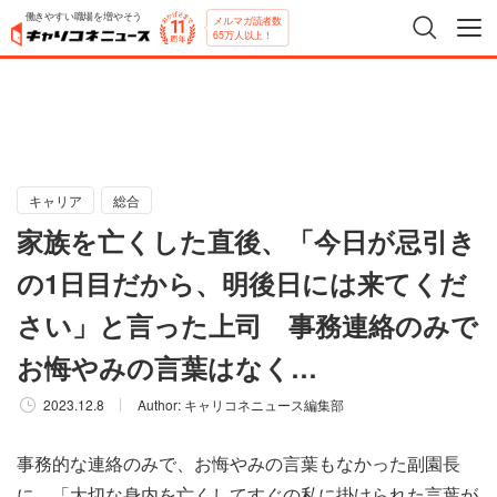
働きやすい職場を増やそう
メルマガ読者数
65万人以上！
キャリア
総合
家族を亡くした直後、「今日が忌引き
の1日目だから、明後日には来てくだ
さい」と言った上司 事務連絡のみで
お悔やみの言葉はなく…
2023.12.8
Author:
キャリコネニュース編集部
事務的な連絡のみで、お悔やみの言葉もなかった副園長
に、「大切な身内を亡くしてすぐの私に掛けられた言葉が