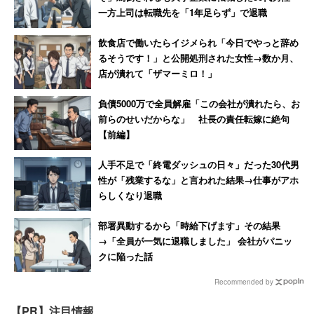
一方上司は転職先を「1年足らず」で退職
飲食店で働いたらイジメられ「今日でやっと辞め
るそうです！」と公開処刑された女性→数か月、
店が潰れて「ザマーミロ！」
負債5000万で全員解雇「この会社が潰れたら、お
前らのせいだからな」 社長の責任転嫁に絶句
【前編】
人手不足で「終電ダッシュの日々」だった30代男
性が「残業するな」と言われた結果→仕事がアホ
らしくなり退職
部署異動するから「時給下げます」その結果
→「全員が一気に退職しました」 会社がパニッ
クに陥った話
Recommended by
【PR】注目情報