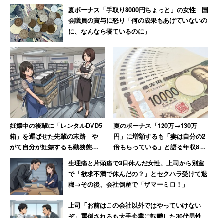
夏ボーナス「手取り8000円ちょっと」の女性 国
会議員の賞与に怒り「何の成果もあげていないの
に、なんなら寝ているのに」
妊娠中の後輩に「レンタルDVD5
夏のボーナス「120万→130万
箱」を運ばせた先輩の末路 や
円」に増額するも「妻は自分の2
がて自分が妊娠するも勤務態度
倍もらっている」と語る年収850
が悪くて…退職
万円の30代男性
生理痛と片頭痛で3日休んだ女性、上司から別室
で「欲求不満で休んだの？」とセクハラ受けて退
職→その後、会社倒産で「ザマーミロ！」
上司「お前はこの会社以外ではやっていけない
ぞ」罵倒されるも大手企業に転職した30代男性