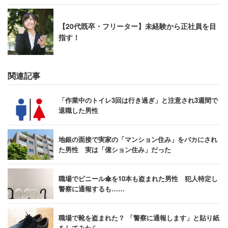
【20代既卒・フリーター】未経験から正社員を目
指す！
関連記事
「作業中のトイレ3回は行き過ぎ」と注意され3週間で
退職した男性
地銀の面接で実家の「マンション住み」をバカにされ
た男性 実は「億ション住み」だった
職場でビニール傘を10本も盗まれた男性 犯人特定し
警察に通報するも……
職場で靴を盗まれた？ 「警察に通報します」と貼り紙
をしてみたら……