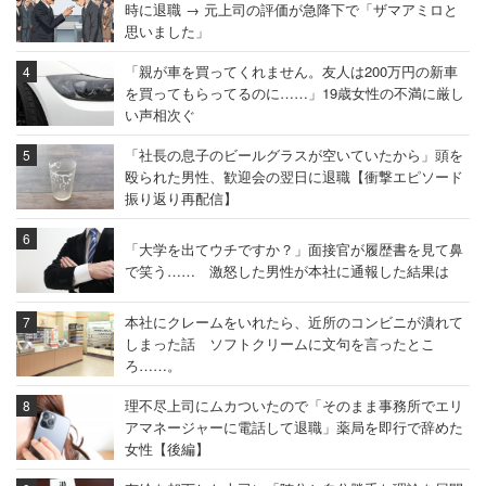
時に退職 → 元上司の評価が急降下で「ザマアミロと
思いました」
「親が車を買ってくれません。友人は200万円の新車
を買ってもらってるのに……」19歳女性の不満に厳し
い声相次ぐ
「社長の息子のビールグラスが空いていたから」頭を
殴られた男性、歓迎会の翌日に退職【衝撃エピソード
振り返り再配信】
「大学を出てウチですか？」面接官が履歴書を見て鼻
で笑う…… 激怒した男性が本社に通報した結果は
本社にクレームをいれたら、近所のコンビニが潰れて
しまった話 ソフトクリームに文句を言ったとこ
ろ……。
理不尽上司にムカついたので「そのまま事務所でエリ
アマネージャーに電話して退職」薬局を即行で辞めた
女性【後編】