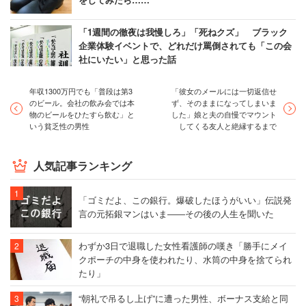
「1週間の徹夜は我慢しろ」「死ねクズ」 ブラック
企業体験イベントで、どれだけ罵倒されても「この会
社にいたい」と思った話
年収1300万円でも「普段は第3
「彼女のメールには一切返信せ
のビール。会社の飲み会では本
ず、そのままになってしまいま
物のビールをひたすら飲む」と
した」娘と夫の自慢でマウント
いう貧乏性の男性
してくる友人と絶縁するまで
人気記事ランキング
「ゴミだよ、この銀行。爆破したほうがいい」伝説発
言の元拓銀マンはいま――その後の人生を聞いた
わずか3日で退職した女性看護師の嘆き「勝手にメイ
クポーチの中身を使われたり、水筒の中身を捨てられ
たり」
“朝礼で吊るし上げ”に遭った男性、ボーナス支給と同