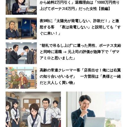
から給料2万円引く」退職理由は「1000万円売り
上げてボーナス6万円」だった女性【後編】
夜9時に「太陽光が発電しない、詐欺だ！」と激
怒する客 「夜は発電しない」と説明しても「す
ぐに来い！」
“朝礼で吊るし上げ”に遭った男性、ボーナス支給
と同時に退職 → 元上司の評価が急降下で「ザマ
アミロと思いました」
高齢の常連クレーマー客「店長出せ！俺には右翼
の知り合いがいるぞ」 一方普段は「奥様と一緒
だと大人しく買い物」