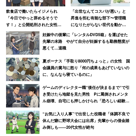
飲食店で働いたらイジメられ
「出世なんてコスパが悪い」と
「今日でやっと辞めるそうで
昇進を拒む有能な部下〜管理職
す！」と公開処刑された女性→
になりたがらない世代を動か
数か月、店が潰れて「ザマーミ
す”新しい報酬”とは〜
妊娠中の後輩に「レンタルDVD5箱」を運ばせた
ロ！」
先輩の末路 やがて自分が妊娠するも勤務態度が
悪くて…退職
夏ボーナス「手取り8000円ちょっと」の女性 国
会議員の賞与に怒り「何の成果もあげていないの
に、なんなら寝ているのに」
ゲームのディレクター職“後任が決まるまで“で引
き受けたら地獄を見た男性 Pに罵倒されメンタ
ル崩壊、自宅にも押しかけられ「恐ろしい経験で
した」
“お気に入り人事”で出世した役職者「体調不良で
休んだ癖に野球大会には出席」先輩からの借金踏
み倒しも――20代女性が絶句