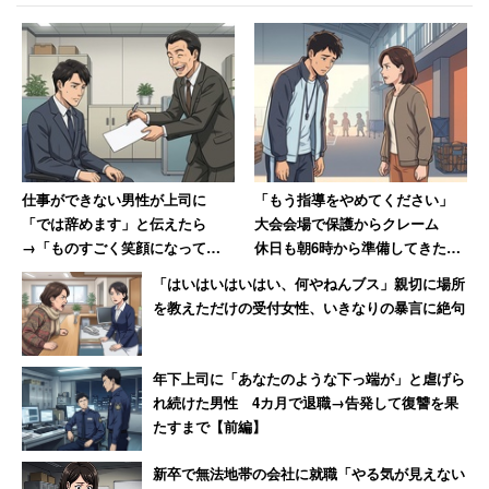
仕事ができない男性が上司に
「もう指導をやめてください」
「では辞めます」と伝えたら
大会会場で保護からクレーム
→「ものすごく笑顔になって、
休日も朝6時から準備してきた部
その場で退職届を書かされまし
活動の指導者が思うこと
「はいはいはいはい、何やねんブス」親切に場所
た」
を教えただけの受付女性、いきなりの暴言に絶句
年下上司に「あなたのような下っ端が」と虐げら
れ続けた男性 4カ月で退職→告発して復讐を果
たすまで【前編】
新卒で無法地帯の会社に就職「やる気が見えない