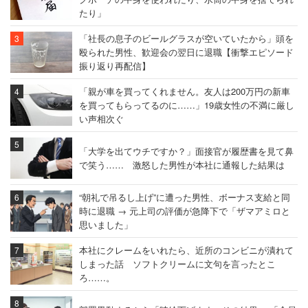
たり」
「社長の息子のビールグラスが空いていたから」頭を
殴られた男性、歓迎会の翌日に退職【衝撃エピソード
振り返り再配信】
「親が車を買ってくれません。友人は200万円の新車
を買ってもらってるのに……」19歳女性の不満に厳し
い声相次ぐ
「大学を出てウチですか？」面接官が履歴書を見て鼻
で笑う…… 激怒した男性が本社に通報した結果は
“朝礼で吊るし上げ”に遭った男性、ボーナス支給と同
時に退職 → 元上司の評価が急降下で「ザマアミロと
思いました」
本社にクレームをいれたら、近所のコンビニが潰れて
しまった話 ソフトクリームに文句を言ったとこ
ろ……。