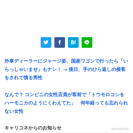
アルバイトとして働く別の50代女性（サービス・販売・外
食）も、上司からの信じられない言葉に耳を疑った経験を
持つ。
休みの日にもかかわらず、リーダー研修への参加を打診さ
れたという女性。「少しは時給があがるかな？」と期待し
外車ディーラーにジャージ姿、国産ワゴンで行ったら「い
「行きます」と快諾した。すると、上司から衝撃的な言葉
らっしゃいませ」もナシ！ → 後日、手のひら返しの接客
が続いた。
をされて憤る男性
「まぁ、あなたをリーダーにしたり社員にしたりする気は
なんで？ コンビニの女性店員が客前で「トウモロコシを
ないですけどね」
ハーモニカのようにくわえてた」 何年経っても忘れられ
ない女性
では、何のための研修なのか。怒りをこう書いている。
キャリコネからのお知らせ
sponsored