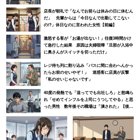
店長が朝礼で「なんでお前らは休みの日に休むん
だ」 先輩からは「今日なんで出勤してこない
の!?」休日なのに言われた女性【前編】
激怒する客が「お湯が出ない！」往復3時間かけ
て急行した結果 原因は夫婦喧嘩「旦那が入浴中
に奥さんがスイッチを切っただけ」
レジ待ち列に割り込み「バスに間に合わへんかっ
たらお前のせいやぞ！」 迷惑客に店員が反撃
「私のせいじゃないです」
40度の発熱でも「這ってでも出社しろ」と怒鳴ら
れ「せめてインフルを上司にうつしてやる」と思
った男性 数年後その職場は「潰された」【後
編】