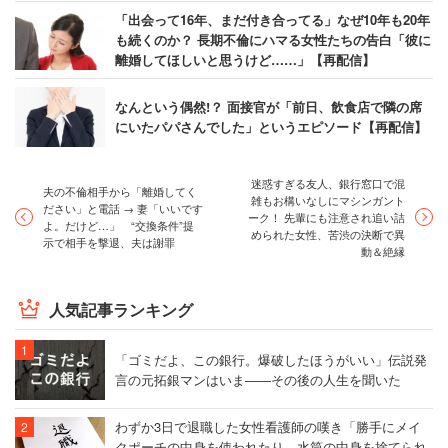
「出会って16年、まだ付き合ってる」なぜ10年も20年
も続くのか？ 長期不倫にハマる女性たちの告白「彼に
離婚してほしいと思うけど……」【再配信】
なんという偶然!？ 面接官が「前日、飲食店で隣の席
にいたパパさんでした」というエピソード【再配信】
迷惑すぎる友人、銀行窓口で混
夫の不倫相手から「離婚してく
雑もお構いなしにマシンガント
ださい」と電話 → 妻「いいです
ーク！ 先輩にも注意され追い詰
よ。だけど…」 “交換条件”提
められた女性、苦渋の決断で異
示で相手を撃退、夫は謝罪
動＆絶縁
人気記事ランキング
「ゴミだよ、この銀行。爆破したほうがいい」伝説発
言の元拓銀マンはいま――その後の人生を聞いた
わずか3日で退職した女性看護師の嘆き「勝手にメイ
クポーチの中身を使われたり、水筒の中身を捨てられ