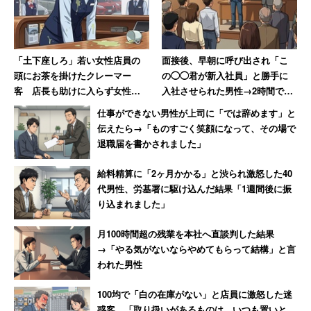
「土下座しろ」若い女性店員の
面接後、早朝に呼び出され「こ
頭にお茶を掛けたクレーマー
の◯◯君が新入社員」と勝手に
客 店長も助けに入らず女性は
入社させられた男性→2時間でス
「もうこんな会社辞めてやる」
ピード退職果たす
仕事ができない男性が上司に「では辞めます」と
伝えたら→「ものすごく笑顔になって、その場で
退職届を書かされました」
給料精算に「2ヶ月かかる」と渋られ激怒した40
代男性、労基署に駆け込んだ結果「1週間後に振
り込まれました」
月100時間超の残業を本社へ直談判した結果
→「やる気がないならやめてもらって結構」と言
われた男性
100均で「白の在庫がない」と店員に激怒した迷
惑客 「取り扱いがあるものは、いつも置いと