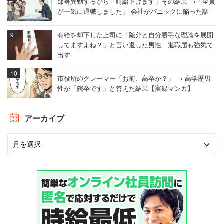
部署異動するから「時給下げます」その結果 →「全員
が一気に退職しました」 会社がパニックに陥った話
有給を却下した上司に「随分と自分勝手な理論を展開
してますよね？」と言い返した男性 退職届も強気で
出す
市役所のクレーマー「お前、高卒か？」 → 高学歴男
性が「院卒です」と答えた結果【実録マンガ】
アーカイブ