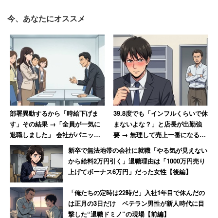
今、あなたにオススメ
部署異動するから「時給下げま
39.8度でも「インフルくらいで休
す」その結果 →「全員が一気に
まないよな？」と店長が出勤強
退職しました」 会社がパニック
要 → 無理して売上一番になると
に陥った話
「ずっとインフルでいいんじゃ
新卒で無法地帯の会社に就職「やる気が見えない
ないか？」と言われて激怒した
から給料2万円引く」退職理由は「1000万円売り
男性
上げてボーナス6万円」だった女性【後編】
「俺たちの定時は22時だ」入社1年目で休んだの
は正月の3日だけ ベテラン男性が新人時代に目
撃した“退職ドミノ”の現場【前編】