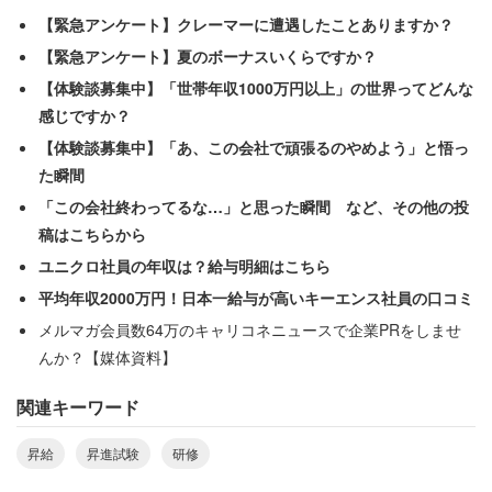
「行きますと言った手前 行きましたけど、おかしいです
【緊急アンケート】クレーマーに遭遇したことありますか？
よね。ちなみにずっと最低賃金です」
【緊急アンケート】夏のボーナスいくらですか？
【体験談募集中】「世帯年収1000万円以上」の世界ってどんな
会社は単に人材教育をしただけで、その努力に報いる気は
感じですか？
ないというのだ。しかし働く人の努力や意欲をないがしろ
【体験談募集中】「あ、この会社で頑張るのやめよう」と悟っ
にするような職場では、教育の成果など現れないのではな
た瞬間
いだろうか。
「この会社終わってるな…」と思った瞬間 など、その他の投
稿はこちらから
ユニクロ社員の年収は？給与明細はこちら
平均年収2000万円！日本一給与が高いキーエンス社員の口コミ
メルマガ会員数64万のキャリコネニュースで企業PRをしませ
んか？【媒体資料】
関連キーワード
昇給
昇進試験
研修