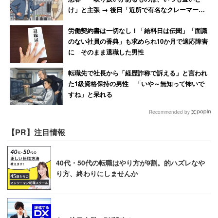
け」と主張 → 後日「近所で有名なクレーマー」
と判明
労働契約書は一切なし！「給料日は伝聞」「面識
のない社員の香典」も求められ10か月で適応障害
に そのまま退職した男性
転職先で社長から「経歴詐称で訴える」と言われ
た1級資格保持の男性 「いや～無知って怖いで
すね」と呆れる
Recommended by
【PR】注目情報
40代・50代の転職はやり方が9割。的ハズレなや
り方、終わりにしませんか