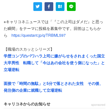
「たとえ口約束でさえも、守ろうとしない。一番ダメなの
は気分屋ってことかな」
こんな上司を信頼してついて行くことは出来はしない。
※キャリコネニュースでは「『この上司はダメだ』と思っ
た瞬間」をテーマに投稿を募集中です。回答はこちらか
東京都の20代女性（Web・インターネット・ゲーム／年
ら
https://questant.jp/q/TRBML597
収500万円）も上司に憤りを感じているという。
【職場のスカッとシリーズ】
「お金を取り扱うアプリケーションなのに、コードをろく
学歴コンプのパワハラ上司に嫌がらせをされまくった国立
に確認してくれなかった。不具合が見つかったら後々私の
大卒男性 転職して「今はあの会社を使う側になった」と
せいにされ、『お前の尻拭いは俺がした！』と声たかだか
立場逆転
に周りに吹聴していた」
面接で「時間の無駄」と5分で落とされた女性 その後、
システム開発では、コードの確認・検証は品質を担保する
発注側の企業に就職して立場逆転
上で重要な工程だろう。それを怠ったにもかかわらず、い
ざ不具合が見つかると、部下に責任転嫁してきた上司。
キャリコネからのお知らせ
sponsored