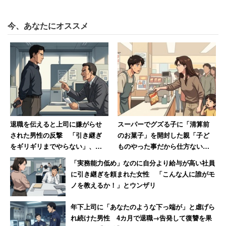
今、あなたにオススメ
退職を伝えると上司に嫌がらせ
スーパーでグズる子に「清算前
された男性の反撃 「引き継ぎ
のお菓子」を開封した親「子ど
をギリギリまでやらない」、し
ものやった事だから仕方ないで
かも「ちゃんと録音しました」
しょ」と開き直る 男性店員の
「実務能力低め」なのに自分より給与が高い社員
回想
に引き継ぎを頼まれた女性 「こんな人に誰がモ
ノを教えるか！」とウンザリ
年下上司に「あなたのような下っ端が」と虐げら
れ続けた男性 4カ月で退職→告発して復讐を果