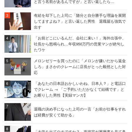
と言う名前があるんですが」と言い返したら…
有給を却下した上司に「随分と自分勝手な理論を展開
してますよね？」と言い返した男性 退職届も強気で
出す
「お前どこにいるんだ、会社に来い！」海外出張中、
社長から怒鳴られ…年収950万円の営業マンが絶句し
たワケ
メロンゼリーを買ったのに「メロンが嫌いだから返金
しろ」まさかのクレームに店長がとった毅然とした対
応
「あなたの日本語おかしいわね、日本人？」と電話口
でクレーム → 「ご予約いただかなくて結構です」と
お断りした男性【実録マンガ】
退職の決め手になった上司の一言「お前が仕事をすれ
ば経費が安くて助かる」
「大学を出てウチですか？」面接官が履歴書を見て鼻