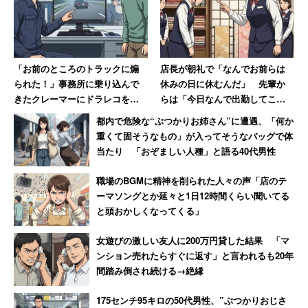
「お前のところのトラックに煽
店長が朝礼で「なんでお前らは
られた！」事務所に乗り込んで
休みの日に休むんだ」 先輩か
きたクレーマーにドラレコを見
らは「今日なんで出勤してこな
せた結果→蛇行運転が発覚し
いの!?」休日なのに言われた女性
都内で危険な“ぶつかりお姉さん”に遭遇、「何か
「逃げるように去っていった」
【前編】
重くて固そうなもの」が入ってそうなバッグで体
当たり 「おぞましい人種」と語る40代男性
職場のBGMに精神を削られた人々の声「店のテ
ーマソングとか延々と1日12時間くらい聞いてる
と頭おかしくなってくる」
女遊びの激しい友人に200万円貸した結果 「マ
ンション売れたらすぐに返す」と言われるも20年
間踏み倒され続ける→絶縁
175センチ95キロの50代男性、”ぶつかりおじさ