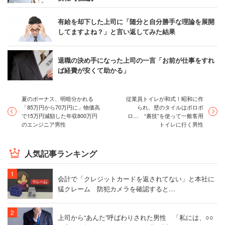
有給を却下した上司に「随分と自分勝手な理論を展開
してますよね？」と言い返してみた結果
退職の決め手になった上司の一言「お前が仕事をすれ
ば経費が安くて助かる」
夏のボーナス、明暗分かれる
従業員トイレが和式！昭和に作
「85万円から70万円に」物価高
られ、壁のタイルはボロボ
で15万円減額した年収800万円
ロ… “裏技”を使って一般客用
のエンジニア男性
トイレに行く男性
人気記事ランキング
会計で「クレジットカードを返されてない」と本社に
猛クレーム 防犯カメラを確認すると…
上司から“あんた”呼ばわりされた男性 「私には、○○