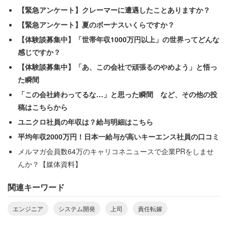
【緊急アンケート】クレーマーに遭遇したことありますか？
女性が「この上司はダメだ」と思ったのも無理はない。
【緊急アンケート】夏のボーナスいくらですか？
【体験談募集中】「世帯年収1000万円以上」の世界ってどんな
感じですか？
【体験談募集中】「あ、この会社で頑張るのやめよう」と悟っ
た瞬間
「この会社終わってるな…」と思った瞬間 など、その他の投
稿はこちらから
ユニクロ社員の年収は？給与明細はこちら
平均年収2000万円！日本一給与が高いキーエンス社員の口コミ
メルマガ会員数64万のキャリコネニュースで企業PRをしませ
んか？【媒体資料】
関連キーワード
エンジニア
システム開発
上司
責任転嫁