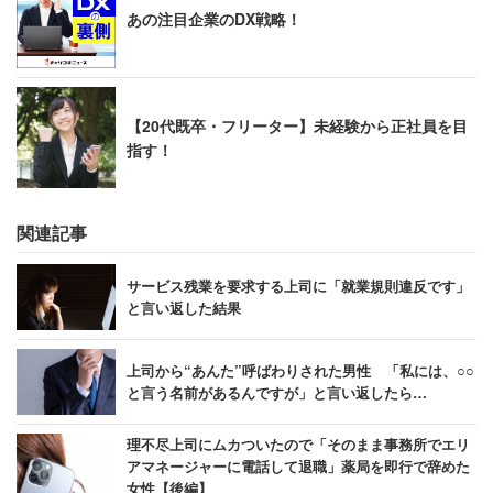
あの注目企業のDX戦略！
【20代既卒・フリーター】未経験から正社員を目
指す！
関連記事
サービス残業を要求する上司に「就業規則違反です」
と言い返した結果
上司から“あんた”呼ばわりされた男性 「私には、○○
と言う名前があるんですが」と言い返したら…
理不尽上司にムカついたので「そのまま事務所でエリ
アマネージャーに電話して退職」薬局を即行で辞めた
女性【後編】