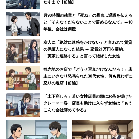
たすまで【前編】
月90時間の残業と「死ね」の暴言…退職を伝える
と「そんなくだらないことで辞めるなんて」→10
年後、会社は倒産
友人に「絶対に迷惑をかけない」と言われて賃貸
の保証人になった結果 → 家賃21万円を滞納、
「実家に連絡する」と言って絶縁した女性
観光地のお店で「どうせ写真だけなんだろ！」店
主にいきなり怒鳴られた30代女性、何も買わずに
怒りの退店【前編】
「土下座しろ」若い女性店員の頭にお茶を掛けた
クレーマー客 店長も助けに入らず女性は「もう
こんな会社辞めてやる」