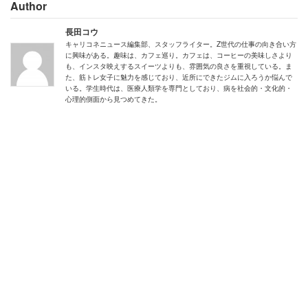
Author
長田コウ
キャリコネニュース編集部、スタッフライター。Z世代の仕事の向き合い方
に興味がある。趣味は、カフェ巡り。カフェは、コーヒーの美味しさより
も、インスタ映えするスイーツよりも、雰囲気の良さを重視している。ま
た、筋トレ女子に魅力を感じており、近所にできたジムに入ろうか悩んで
いる。学生時代は、医療人類学を専門としており、病を社会的・文化的・
心理的側面から見つめてきた。