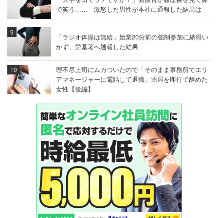
で笑う…… 激怒した男性が本社に通報した結果は
「ラジオ体操は無給」始業20分前の強制参加に納得い
かず、労基署へ通報した結果
理不尽上司にムカついたので「そのまま事務所でエリ
アマネージャーに電話して退職」薬局を即行で辞めた
女性【後編】